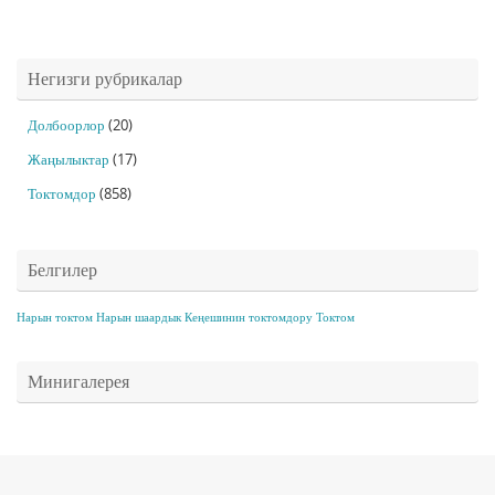
Негизги рубрикалар
Долбоорлор
(20)
Жаңылыктар
(17)
Токтомдор
(858)
Белгилер
Нарын токтом
Нарын шаардык Кеңешинин токтомдору
Токтом
Минигалерея