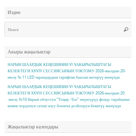
Издөө
Чт
Поис
ис
Акыры жаңылыктар
НАРЫН ШААРДЫК КЕҢЕШИНИН VI ЧАКЫРЫЛЫШТАГЫ
КЕЗЕКТЕГИ ХXVIII СЕССИЯСЫНЫН ТОКТОМУ 2026-жылдын 20-
июлу № 11 LED экрандардын тарифтик баасын көтөрүү жөнүндө
НАРЫН ШААРДЫК КЕҢЕШИНИН VI ЧАКЫРЫЛЫШТАГЫ
КЕЗЕКТЕГИ ХXVIII СЕССИЯСЫНЫН ТОКТОМУ 2026-жылдын 20
-июлу №10 Нарын облустук “Теңир -Тоо” өнүктүрүү фонду тарабынан
көмөк чордонун сатып алуу боюнча долбоорун бекитүү жөнүндө
Жаңылыктар календары