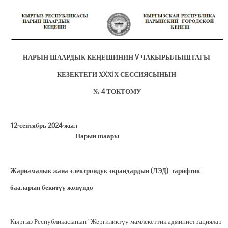
НАРЫН ШААРДЫК КЕҢЕШИНИН V ЧАКЫРЫЛЫШТАГЫ
КЕЗЕКТЕГИ ХXХ
I
Х
СЕССИЯСЫНЫН
№ 4 ТОКТОМУ
12-сентябрь 2024-жыл
Нарын шаары
Жарнамалык жана электрондук экрандардын (ЛЭД) тарифтик
бааларын бекитүү жөнүндө
Кыргыз Республикасынын “Жергиликтүү мамлекеттик администрациялар