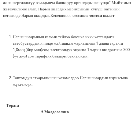
жана жергиликтүү өз алдынча башкаруу органдары жөнүндө” Мыйзамын
жетекчиликке алып, Нарын шаардык мэриясынын сунуш катынын
негизинде Нарын шаардык Кеңешинин сессиясы
токтом кылат:
Нарын шаарынын калкын тейлөө боюнча ички каттамдагы
автобустардын ичинде жайгашкан жарнамалык 1 даана экранга
1,0миң (бир миң)сом, электрондук экранга 1 чарчы квадратына 300
(үч жүз) сом тарифтик баалары бекитилсин.
Токтомдун аткарылышын көзөмөлдөө Нарын шаардык мэриясына
жүктөлсүн.
Төрага
А.Молдосалиев