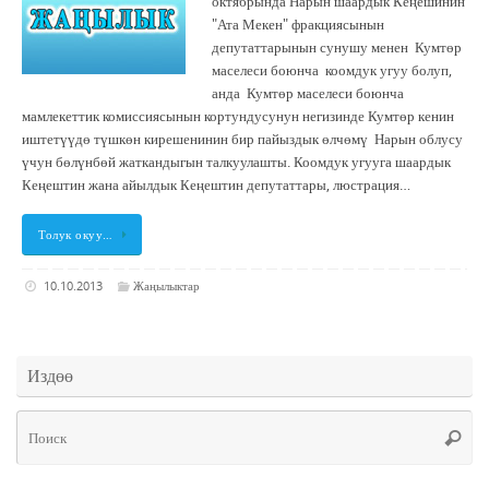
октябрында Нарын шаардык Кеңешинин
"Ата Мекен" фракциясынын
депутаттарынын сунушу менен Кумтөр
маселеси боюнча коомдук угуу болуп,
анда Кумтөр маселеси боюнча
мамлекеттик комиссиясынын кортундусунун негизинде Кумтөр кенин
иштетүүдө түшкөн кирешенинин бир пайыздык өлчөмү Нарын облусу
үчун бөлүнбөй жаткандыгын талкуулашты. Коомдук угууга шаардык
Кеңештин жана айылдык Кеңештин депутаттары, люстрация…
Толук окуу…
10.10.2013
Жаңылыктар
Издөө
Чт
Поис
ис