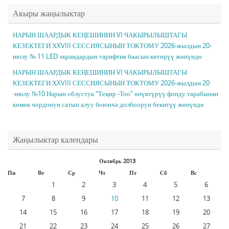
Акыры жаңылыктар
НАРЫН ШААРДЫК КЕҢЕШИНИН VI ЧАКЫРЫЛЫШТАГЫ
КЕЗЕКТЕГИ ХXVIII СЕССИЯСЫНЫН ТОКТОМУ 2026-жылдын 20-
июлу № 11 LED экрандардын тарифтик баасын көтөрүү жөнүндө
НАРЫН ШААРДЫК КЕҢЕШИНИН VI ЧАКЫРЫЛЫШТАГЫ
КЕЗЕКТЕГИ ХXVIII СЕССИЯСЫНЫН ТОКТОМУ 2026-жылдын 20
-июлу №10 Нарын облустук “Теңир -Тоо” өнүктүрүү фонду тарабынан
көмөк чордонун сатып алуу боюнча долбоорун бекитүү жөнүндө
Жаңылыктар календары
Октябрь 2013
Пн
Вт
Ср
Чт
Пт
Сб
Вс
1
2
3
4
5
6
7
8
9
10
11
12
13
14
15
16
17
18
19
20
21
22
23
24
25
26
27