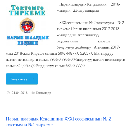
Нарын шаардык Кеңешинин 2016-
жылдын 23-мартындагы
XXXсессиясынын № 2 токтомуна № 2
тиркеме Нарын шаарынын 2017-2018-
жылдардын жергиликтүү
бюджетинин киреше
бөлүгүнүн долбоору Аталышы 2017-
жыл 2018-жыл Киреше салыгы 50% 44877,0 52057,0 Ыктыярдуу
патент негизиндеги салык 7956,0 7956,0 Милдеттүү патент негизиндеги
салык 842,0 957,0 Бирдиктүү салык 684,0 777,0…
Толук окуу…
21.04.2016
Токтомдор
Нарын шаардык Кеңешинин XXXI сессиясынын № 2
токтомуна №1 тиркеме