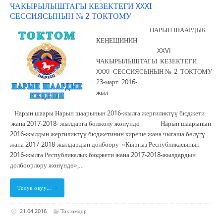
ЧАКЫРЫЛЫШТАГЫ КЕЗЕКТЕГИ XXXI
СЕССИЯСЫНЫН № 2 ТОКТОМУ
НАРЫН ШААРДЫК
КЕҢЕШИНИН
XXVI
ЧАКЫРЫЛЫШТАГЫ КЕЗЕКТЕГИ
XXXI СЕССИЯСЫНЫН № 2 ТОКТОМУ
23-март 2016-
жыл
Нарын шаары Нарын шаарынын 2016-жылга жергиликтүү бюджети
жана 2017-2018- жылдарга болжолу жөнүндө Нарын шаарынын
2016-жылдын жергиликтүү бюджетинин киреше жана чыгаша бөлүгү
жана 2017-2018-жылдардын долбоору «Кыргыз Республикасынын
2016-жылга Республикалык бюджети жана 2017-2018-жылдардын
долбоорлору жөнүндө»,…
Толук окуу…
21.04.2016
Токтомдор