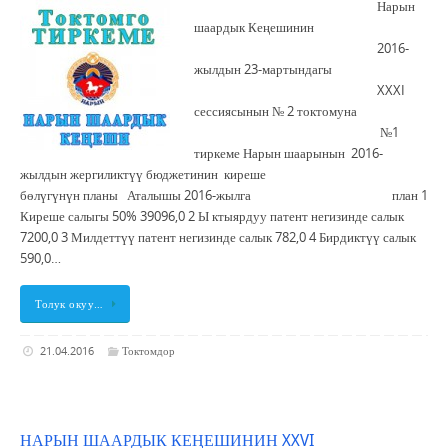
Нарын
шаардык Кеңешинин
2016-
жылдын 23-мартындагы
XXXI
сессиясынын № 2 токтомуна
№1
тиркеме Нарын шаарынын 2016-
жылдын жергиликтүү бюджетинин киреше
бөлүгүнүн планы Аталышы 2016-жылга план 1
Киреше салыгы 50% 39096,0 2 Ы ктыярдуу патент негизинде салык
7200,0 3 Милдеттүү патент негизинде салык 782,0 4 Бирдиктүү салык
590,0…
Толук окуу…
21.04.2016
Токтомдор
НАРЫН ШААРДЫК КЕҢЕШИНИН XXVI