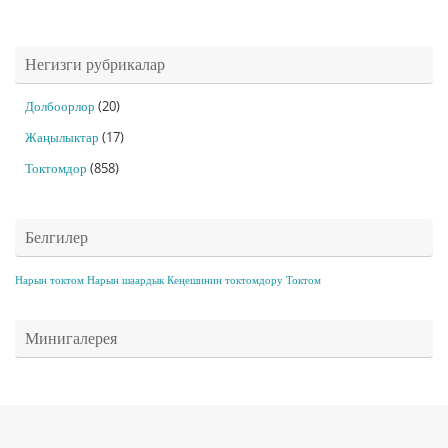
Негизги рубрикалар
Долбоорлор
(20)
Жаңылыктар
(17)
Токтомдор
(858)
Белгилер
Нарын токтом
Нарын шаардык Кеңешинин токтомдору
Токтом
Минигалерея