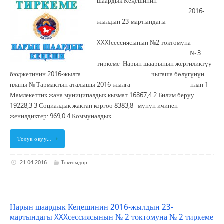
шаардык Кеңешинин
2016-
жылдын 23-мартындагы
XXXIсессиясынын №2 токтомуна
№ 3
тиркеме Нарын шаарынын жергиликтүү
бюджетинин 2016-жылга чыгаша бөлүгүнүн
планы № Тармактын аталышы 2016-жылга план 1
Мамлекеттик жана муниципалдык кызмат 16867,4 2 Билим беруу
19228,3 3 Социалдык жактан коргоо 8383,8 мунун ичинен
женилдиктер: 969,0 4 Коммуналдык…
Толук окуу…
21.04.2016
Токтомдор
Нарын шаардык Кеңешинин 2016-жылдын 23-
мартындагы XXXсессиясынын № 2 токтомуна № 2 тиркеме