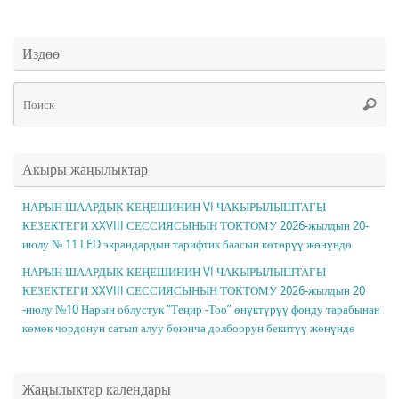
Издөө
Чт
Поис
ис
Акыры жаңылыктар
НАРЫН ШААРДЫК КЕҢЕШИНИН VI ЧАКЫРЫЛЫШТАГЫ
КЕЗЕКТЕГИ ХXVIII СЕССИЯСЫНЫН ТОКТОМУ 2026-жылдын 20-
июлу № 11 LED экрандардын тарифтик баасын көтөрүү жөнүндө
НАРЫН ШААРДЫК КЕҢЕШИНИН VI ЧАКЫРЫЛЫШТАГЫ
КЕЗЕКТЕГИ ХXVIII СЕССИЯСЫНЫН ТОКТОМУ 2026-жылдын 20
-июлу №10 Нарын облустук “Теңир -Тоо” өнүктүрүү фонду тарабынан
көмөк чордонун сатып алуу боюнча долбоорун бекитүү жөнүндө
Жаңылыктар календары