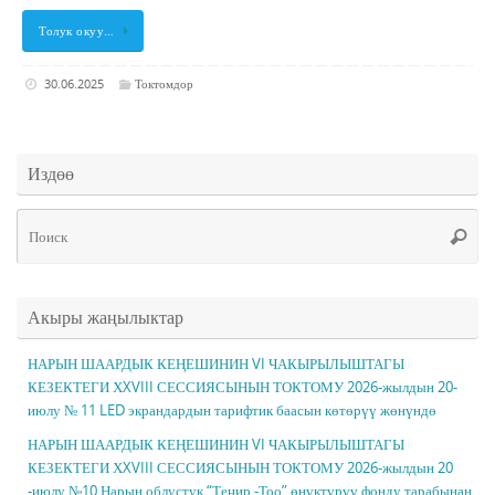
Толук окуу…
30.06.2025
Токтомдор
Издөө
Чт
Поис
ис
Акыры жаңылыктар
НАРЫН ШААРДЫК КЕҢЕШИНИН VI ЧАКЫРЫЛЫШТАГЫ
КЕЗЕКТЕГИ ХXVIII СЕССИЯСЫНЫН ТОКТОМУ 2026-жылдын 20-
июлу № 11 LED экрандардын тарифтик баасын көтөрүү жөнүндө
НАРЫН ШААРДЫК КЕҢЕШИНИН VI ЧАКЫРЫЛЫШТАГЫ
КЕЗЕКТЕГИ ХXVIII СЕССИЯСЫНЫН ТОКТОМУ 2026-жылдын 20
-июлу №10 Нарын облустук “Теңир -Тоо” өнүктүрүү фонду тарабынан