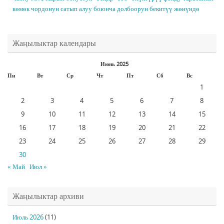
көмөк чордонун сатып алуу боюнча долбоорун бекитүү жөнүндө
Жаңылыктар календары
Июнь 2025
Пн
Вт
Ср
Чт
Пт
Сб
Вс
1
2
3
4
5
6
7
8
9
10
11
12
13
14
15
16
17
18
19
20
21
22
23
24
25
26
27
28
29
30
« Май
Июл »
Жаңылыктар архиви
Июль 2026
(11)