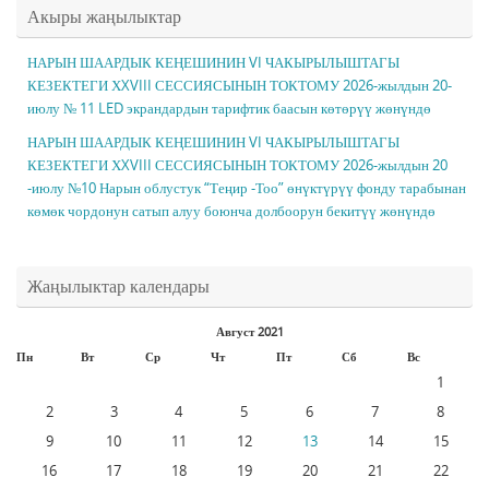
Акыры жаңылыктар
НАРЫН ШААРДЫК КЕҢЕШИНИН VI ЧАКЫРЫЛЫШТАГЫ
КЕЗЕКТЕГИ ХXVIII СЕССИЯСЫНЫН ТОКТОМУ 2026-жылдын 20-
июлу № 11 LED экрандардын тарифтик баасын көтөрүү жөнүндө
НАРЫН ШААРДЫК КЕҢЕШИНИН VI ЧАКЫРЫЛЫШТАГЫ
КЕЗЕКТЕГИ ХXVIII СЕССИЯСЫНЫН ТОКТОМУ 2026-жылдын 20
-июлу №10 Нарын облустук “Теңир -Тоо” өнүктүрүү фонду тарабынан
көмөк чордонун сатып алуу боюнча долбоорун бекитүү жөнүндө
Жаңылыктар календары
Август 2021
Пн
Вт
Ср
Чт
Пт
Сб
Вс
1
2
3
4
5
6
7
8
9
10
11
12
13
14
15
16
17
18
19
20
21
22