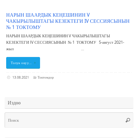
НАРЫН ШААРДЫК КЕҢЕШИНИН V
ЧАКЫРЫЛЫШТАГЫ КЕЗЕКТЕГИ IV СЕССИЯСЫНЫН
№ 1 ТОКТОМУ
НАРЫН ШААРДЫК КЕҢЕШИНИН V ЧАКЫРЫЛЫШТАГЫ
КЕЗЕКТЕГИ IV СЕССИЯСЫНЫН № 1 ТОКТОМУ 5-август 2021-
жыл …
Толук окуу…
13.08.2021
Токтомдор
Издөө
Чт
Поис
ис