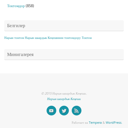
Токтомдор
(858)
Белгилер
Нарын токтом
Нарын шаардык Кеңешинин токтомдору
Токтом
Минигалерея
© 2015 Нарын шаардык Кеңеши.
Нарын шаардык Кеңеши
Работает на
Tempera
&
WordPress.