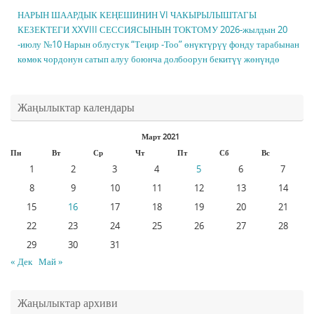
НАРЫН ШААРДЫК КЕҢЕШИНИН VI ЧАКЫРЫЛЫШТАГЫ
КЕЗЕКТЕГИ ХXVIII СЕССИЯСЫНЫН ТОКТОМУ 2026-жылдын 20
-июлу №10 Нарын облустук “Теңир -Тоо” өнүктүрүү фонду тарабынан
көмөк чордонун сатып алуу боюнча долбоорун бекитүү жөнүндө
Жаңылыктар календары
Март 2021
Пн
Вт
Ср
Чт
Пт
Сб
Вс
1
2
3
4
5
6
7
8
9
10
11
12
13
14
15
16
17
18
19
20
21
22
23
24
25
26
27
28
29
30
31
« Дек
Май »
Жаңылыктар архиви