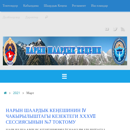
Перейти
Токтомдор
Кабылдама
Шаардык Кеңеш
Регламент
Иш пландар
к
Что
содержимому
Долбоорлор
Даректер
Поиск
искать:
Главная
2021
Март
НАРЫН ШААРДЫК КЕҢЕШИНИН IV
ЧАКЫРЫЛЫШТАГЫ КЕЗЕКТЕГИ ХХХVII
СЕССИЯСЫНЫН №7 ТОКТОМУ