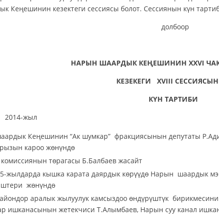
к Кеңешинин кезектеги сессиясы болот. Сессиянын күн тарти
долбоор
НАРЫН ШААРДЫК КЕҢЕШИНИН ХХVI Ч
КЕЗЕ
К
ЕГИ
XV
III
СЕССИЯСЫ
КҮН ТАРТИБИ
октябрь 2014-жыл Нар
аардык Кеңешинин “Ак шумкар” фракциясынын депутаты Р.Ади
арызын кароо жөнүндө
у комиссиянын төрагасы Б.Балбаев жасайт
15-жылдарда кышка карата даярдык көрүүдө Нарын шаардык м
иштери жөнүндө
айондор аралык жылуулук камсыздоо өндүрүштүк бирикмесинин
ар ишканасынын жетекчиси Т.Алымбаев, Нарын суу канал ишк