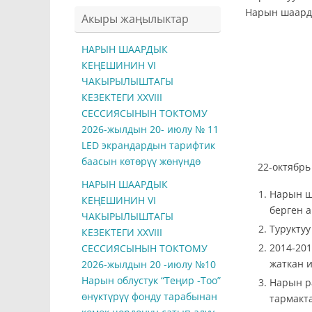
Нарын шаарды
Акыры жаңылыктар
НАРЫН ШААРДЫК
КЕҢЕШИНИН VI
ЧАКЫРЫЛЫШТАГЫ
КЕЗЕКТЕГИ ХXVIII
СЕССИЯСЫНЫН ТОКТОМУ
2026-жылдын 20- июлу № 11
LED экрандардын тарифтик
баасын көтөрүү жөнүндө
22-
НАРЫН ШААРДЫК
Нарын ш
КЕҢЕШИНИН VI
берген 
ЧАКЫРЫЛЫШТАГЫ
Турукту
КЕЗЕКТЕГИ ХXVIII
2014-20
СЕССИЯСЫНЫН ТОКТОМУ
жаткан 
2026-жылдын 20 -июлу №10
Нарын облустук “Теңир -Тоо”
Нарын р
өнүктүрүү фонду тарабынан
тармакт