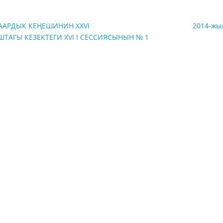
АРДЫК КЕҢЕШИНИН XXVI
2014-жы
АГЫ КЕЗЕКТЕГИ XVI I СЕССИЯСЫНЫН № 1