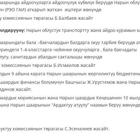
аарында айдоочуларга айдоочулук күбөлүк берүүдө Нарын облус
үн (РЭО ГАИ) аткарып жаткан иштери жөнүндө
уу комиссиянын төрагасы Б.Балбаев жасайт
илдирүүнү:
Нарын облустук транспортту жана айдоо курамын к
аарындагы бала –бакчалардын балдарга окуу тарбия берүүдө 
ериндеги 1-4-класстарга чейинки окуучуларга , бала бакчадаг
улугу, санитардык абалдын сакталышы жөнүндө
у комиссиянын төрагасы Б.Исмаилов жасайт
лдын 9 айына карата Нарын шаарынын жергиликтүү бюджетин
 шаардык финансы болүмүнүн башчысы Ж.Урустемов жана На
идинов жасайт.
аардык мэриясынын жана Нарын шаардык Кеңешинин 10 жыл
рына Нарын шаарынын “Ардактуу атуулу” наамын берүү жөнүнд
уктуу комиссиянын төрагасы С.Эсеналиев жасайт.