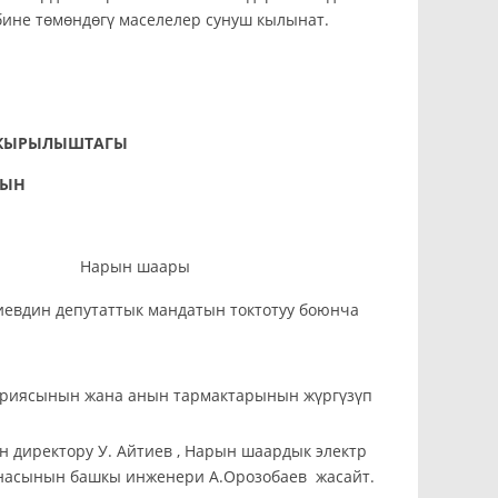
бине төмөндөгү маселелер сунуш кылынат.
АКЫРЫЛЫШТАГЫ
НЫН
ын шаары
евдин депутаттык мандатын токтотуу боюнча
эриясынын жана анын тармактарынын жүргүзүп
 директору У. Айтиев , Нарын шаардык электр
анасынын башкы инженери А.Орозобаев жасайт.