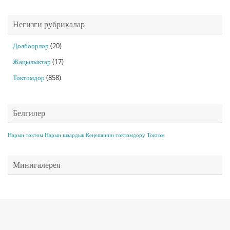
Негизги рубрикалар
Долбоорлор
(20)
Жаңылыктар
(17)
Токтомдор
(858)
Белгилер
Нарын токтом
Нарын шаардык Кеңешинин токтомдору
Токтом
Минигалерея