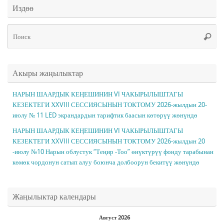
Издөө
Чт
Поис
ис
Акыры жаңылыктар
НАРЫН ШААРДЫК КЕҢЕШИНИН VI ЧАКЫРЫЛЫШТАГЫ
КЕЗЕКТЕГИ ХXVIII СЕССИЯСЫНЫН ТОКТОМУ 2026-жылдын 20-
июлу № 11 LED экрандардын тарифтик баасын көтөрүү жөнүндө
НАРЫН ШААРДЫК КЕҢЕШИНИН VI ЧАКЫРЫЛЫШТАГЫ
КЕЗЕКТЕГИ ХXVIII СЕССИЯСЫНЫН ТОКТОМУ 2026-жылдын 20
-июлу №10 Нарын облустук “Теңир -Тоо” өнүктүрүү фонду тарабынан
көмөк чордонун сатып алуу боюнча долбоорун бекитүү жөнүндө
Жаңылыктар календары
Август 2026