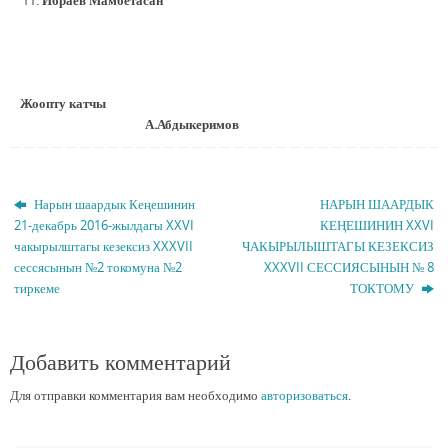
Ибраев Мамбетасан
Жоопту катчы
А.Абдыкеримов
Нарын шаардык Кеңешинин
НАРЫН ШААРДЫК
21-декабрь 2016-жылдагы XXVI
КЕҢЕШИНИН XXVI
чакырылштагы кезексиз XXXVII
ЧАКЫРЫЛЫШТАГЫ КЕЗЕКСИЗ
сессясынын №2 токомуна №2
XXXVII СЕССИЯСЫНЫН № 8
тиркеме
ТОКТОМУ
Добавить комментарий
Для отправки комментария вам необходимо
авторизоваться
.