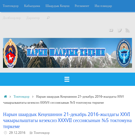
Перейти
Токтомдор
Кабылдама
Шаардык Кеңеш
Регламент
Иш пландар
к
Что
содержимому
Долбоорлор
Даректер
Поиск
искать:
Главная
Токтомдор
Нарын шаардык Кеңешинин 21-декабрь 2016-жылдагы XXVI
чакырылыштагы кезексиз XXXVII сессиясынын №5 токтомуна тиркеме
Нарын шаардык Кеңешинин 21-декабрь 2016-жылдагы XXVI
чакырылыштагы кезексиз XXXVII сессиясынын №5 токтомуна
тиркеме
29.12.2016
Токтомдор