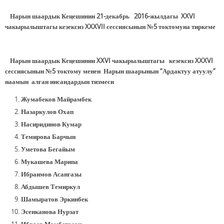
Нарын шаардык Кеңешинин 21-декабрь 2016-жылдагы XXVI
чакырылыштагы кезексиз XXXVII сессиясынын №5 токтомуна тиркеме
Нарын шаардык Кеңешинин XXVI чакырылыштагы кезексиз XXXVI
сессиясынын №5 токтому менен Нарын шаарынын “Ардактуу атуулу”
наамын алган инсандардын тизмеси
Жумабеков Майрамбек
Назаркулов Охап
Насиридинов Кумар
Темирова Барчын
Уметова Бегайым
Мукашева Марипа
Ибраимов Асангазы
Абдышев Темиркул
Шамыратов Эркинбек
Эсенканова Нурзат