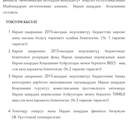
финансы -экономикалык негиздери жөнүндөгү» Кыргыз Республикасынын
Мыйзамдарын жетекчиликке алынып, Нарын шаардык Кеңешинин
сессиясы
ТОКТОМ КЫЛАТ
Нарын шаарынын 2015-жылдын жергиликтүү бюджеттин киреше
жана чыгаша бөлүгү тиркемеге ылайык бекитилсин. (№ 1 тиркеме
тиркелет)
Нарын шаарынын 2015-жылдын жергиликтүү бюджетинде
бекитилген резервдик фонд Нарын шаарынын мэриясынын жана
Нарын шаардык Кеңешинин буйруктары менен берилген 869,5 миң
сом акча каражаты бекитилсин. (№ 2 тиркеме тиркелет)
Нарын шаарынын 2015-жылдын жергиликтүү бюджетинин башка
категорияга кирбеген экономикалык чыгымдардан Нарын шаардык
Кеңешинин туруктуу комиссиясынын протоколунун негизинде
Нарын шаардык мэриясынын буйруктары менен берилген 10946,0
миң сом акча каражаты бекитилсин. (№ 3 тиркеме тиркелет) .
Токтомду аткаруу жагы Нарын шаардык финансы бөлүмүнө
(Ж.Урустемов) тапшырылсын.