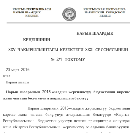
НАРЫН ШААРДЫК
КЕҢЕШИНИН
XXVI ЧАКЫРЫЛЫШТАГЫ КЕЗЕКТЕГИ XXXI СЕССИЯСЫНЫН
№ 2/1 ТОКТОМУ
23-март 2016-
жыл
Нарын шаары
Нарын шаарынын 2015-жылдын жергиликтүү бюджетинин киреше
жана чыгаша бөлүгүнүн аткарылышын бекитүү
Нарын шаарынын 2015-жылдын жергиликтүү бюджетинин
киреше жана чыгаша бөлүгүнүн аткарылышын бекитүүдө «Кыргыз
Республикасынын бюджеттик укуктун негизги принциптери жөнүндө»
жана «Кыргыз Республикасынын жергиликтүү өз алдынча башкаруунун