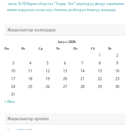
-июлу №10 Нарын облустук “Теңир -Тоо” өнүктүрүү фонду тарабынан
көмөк чордонун сатып алуу боюнча долбоорун бекитүү жөнүндө
Жаңылыктар календары
Август 2026
Пн
Вт
Ср
Чт
Пт
Сб
Вс
1
2
3
4
5
6
7
8
9
10
11
12
13
14
15
16
17
18
19
20
21
22
23
24
25
26
27
28
29
30
31
« Июл
Жаңылыктар архиви