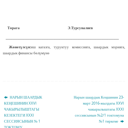
Төрага Э.Турсуналиев
__________________________________________________________________
Жөнөтүлсүн:
иш кагазга, туруктуу комиссияга, шаардык мэрияга,
шаардык финансы бөлүмүнө
НАРЫН ШААРДЫК
Нарын шаардык Кеңшинин 23-
КЕҢЕШИНИН XXVI
март 2016-жылдагы XXVI
ЧАКЫРЫЛЫШТАГЫ
чакырылыштагы XXXI
КЕЗЕКТЕГИ XXXI
сессиясынын №2/1 токтомуна
СЕССИЯСЫНЫН № 1
№1 тиркеме
ТОКТОМУ