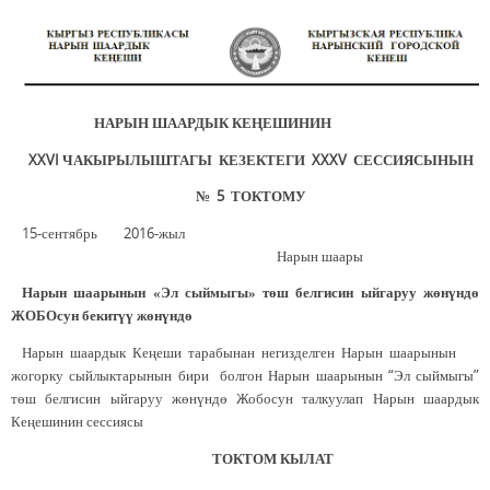
НАРЫН ШААРДЫК КЕҢЕШИНИН
XXVI ЧАКЫРЫЛЫШТАГЫ КЕЗЕКТЕГИ XXXV СЕССИЯСЫНЫН
№ 5 ТОКТОМУ
15-сентябрь 2016-жыл
Нарын шаары
Нарын шаарынын «Эл сыймыгы» төш белгисин ыйгаруу жөнүндө
ЖОБОсун бекитүү жөнүндө
Нарын шаардык Кеңеши тарабынан негизделген Нарын шаарынын
жогорку сыйлыктарынын бири болгон Нарын шаарынын “Эл сыймыгы”
төш белгисин ыйгаруу жөнүндө Жобосун талкуулап Нарын шаардык
Кеңешинин сессиясы
ТОКТОМ КЫЛАТ