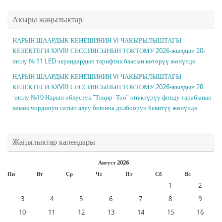
Акыры жаңылыктар
НАРЫН ШААРДЫК КЕҢЕШИНИН VI ЧАКЫРЫЛЫШТАГЫ
КЕЗЕКТЕГИ ХXVIII СЕССИЯСЫНЫН ТОКТОМУ 2026-жылдын 20-
июлу № 11 LED экрандардын тарифтик баасын көтөрүү жөнүндө
НАРЫН ШААРДЫК КЕҢЕШИНИН VI ЧАКЫРЫЛЫШТАГЫ
КЕЗЕКТЕГИ ХXVIII СЕССИЯСЫНЫН ТОКТОМУ 2026-жылдын 20
-июлу №10 Нарын облустук “Теңир -Тоо” өнүктүрүү фонду тарабынан
көмөк чордонун сатып алуу боюнча долбоорун бекитүү жөнүндө
Жаңылыктар календары
Август 2026
Пн
Вт
Ср
Чт
Пт
Сб
Вс
1
2
3
4
5
6
7
8
9
10
11
12
13
14
15
16