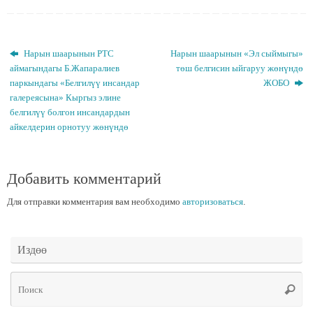
Нарын шаарынын РТС
Нарын шаарынын «Эл сыймыгы»
аймагындагы Б.Жапаралиев
төш белгисин ыйгаруу жөнүндө
паркындагы «Белгилүү инсандар
ЖОБО
галереясына» Кыргыз элине
белгилүү болгон инсандардын
айкелдерин орнотуу жөнүндө
Добавить комментарий
Для отправки комментария вам необходимо
авторизоваться
.
Издөө
Чт
Поис
ис