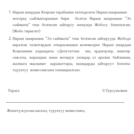
Нарын шаардык Кеңеши тарабынан негизделген Нарын шаарынын
жогорку сыйлыктарынын бири болгон Нарын шаарынын “Эл
сыймыгы” төш белгисин ыйгаруу жөнүндө Жобосу бекитилсин.
(Жобо тиркелет)
Нарын шаарынын “Эл сыймыгы” төш белгисин ыйгарууда Жободо
каралган талаптардын аткарылышын көзөмөлдөө Нарын шаардык
Кеңешинин алдындагы «Депутаттык иш, ардагерлер, жаштар
саясаты, жарандык жана коомдук уюмдар, эл аралык байланыш,
жалпыга маалымат каражаттары, наамдарды ыйгаруу» боюнча
туруктуу комиссиясына тапшырылсын.
Төрага Э.Турсуналиев
__________________________________________________________________
Жөнөтүлсүн:иш кагазга, туруктуу комиссияга,