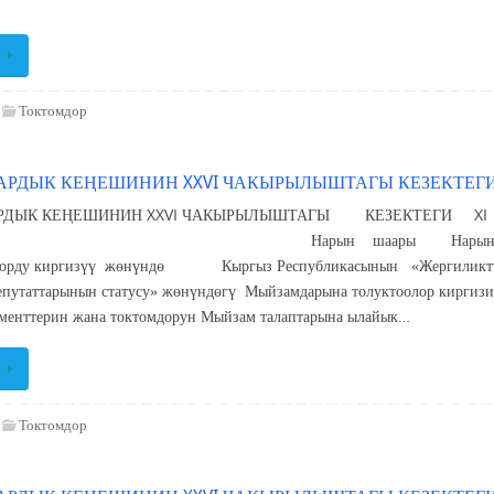
Токтомдор
РДЫК КЕҢЕШИНИН XXVI ЧАКЫРЫЛЫШТАГЫ КЕЗЕКТЕГИ
ДЫК КЕҢЕШИНИН XXVI ЧАКЫРЫЛЫШТАГЫ КЕЗЕКТЕГИ XI СЕС
ын шаары Нарын шаардык Кеңешинин Р
олорду киргизүү жөнүндө Кыргыз Республикасынын «Жергиликтүү 
епутаттарынын статусу» жөнүндөгү Мыйзамдарына толуктоолор кирги
менттерин жана токтомдорун Мыйзам талаптарына ылайык…
Токтомдор