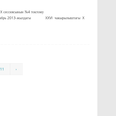
сессиясынын №4 токтому
013-жылдагы XXVI чакырылыштагы X
11
›