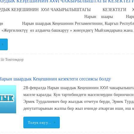
РДЫК КЕҢЕШИНИН XXVI ЧАКЫРЫЛЫШТАГЫ КЕЗЕКТЕГИ
ДЫК КЕҢЕШИНИН XXVI ЧАКЫРЫЛЫШТАГЫ КЕЗЕКТЕГИ XI СЕ
рын шаары Нарын шаардык Кеңешинин
ндө Нарын шаардык Кеңешинин Регламентинин, Кыргыз Республик
 «Жергиликтүү өз алдынча башкаруу » жөнүндөгү Мыйзамдарына жана
Токтомдор
Нарын шаардык Кеңешинин кезектеги сессиясы болду
28-февралда Нарын шаардык Кеңешинин XXVI чакырылыштагы
маселе каралды. Кун тартибиндеги маселелердин биринчис
Эрмек Турдалиевич бир жылдык отчетун берди, Эрмек Тур
депутаттарынын жалпы бир жыл ичинде аткарган иши, иш к
Толук окуу…