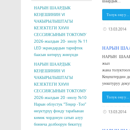
шаардык…
НАРЫН ШААРДЫК
КЕҢЕШИНИН VI
Толук окуу…
ЧАКЫРЫЛЫШТАГЫ
КЕЗЕКТЕГИ ХXVIII
13.03.2014
СЕССИЯСЫНЫН ТОКТОМУ
2026-жылдын 20- июлу № 11
НАРЫН ШАА
LED экрандардын тарифтик
баасын көтөрүү жөнүндө
НАРЫН ШААР
жыл Нар
НАРЫН ШААРДЫК
жана толукто
КЕҢЕШИНИН VI
Кеңештердин д
ЧАКЫРЫЛЫШТАГЫ
уюштуруу доку
КЕЗЕКТЕГИ ХXVIII
СЕССИЯСЫНЫН ТОКТОМУ
2026-жылдын 20 -июлу №10
Толук окуу…
Нарын облустук “Теңир -Тоо”
өнүктүрүү фонду тарабынан
13.03.2014
көмөк чордонун сатып алуу
боюнча долбоорун бекитүү