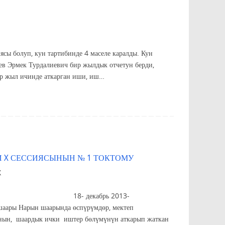
 болуп, кун тартибинде 4 маселе каралды. Кун
в Эрмек Турдалиевич бир жылдык отчетун берди,
р жыл ичинде аткарган иши, иш…
 X СЕССИЯСЫНЫН № 1 ТОКТОМУ
X
СЫНЫН
абрь 2013-
спүрүмдөр, мектеп
ынын, шаардык ички иштер бөлүмүнүн аткарып жаткан