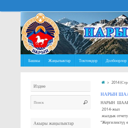
Перейти
к
содержимому
Перейти
Башкы
Жаңылыктар
Токтомдор
Долбоорлор
к
содержимому
Главная
2014
(Стр
Издөө
НАРЫН ШАА
Что
Поиск
НАРЫН ШААР
искать:
2014-ж
жылдык отч
“Жергиликтүү 
Акыры жаңылыктар