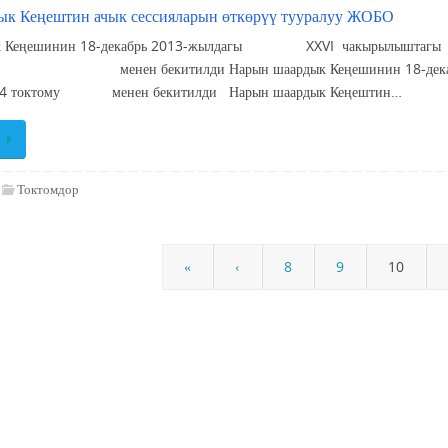
ык Кеңештин ачык сессияларын өткөрүү тууралуу ЖОБО
к Кеңешинин 18-декабрь 2013-жылдагы XXVI чакырылыштагы X 
итилди Нарын шаардык Кеңешинин 18-декабрь 2
 №4 токтому менен бекитилди Нарын шаардык Кеңештин…
Токтомдор
«
‹
8
9
10