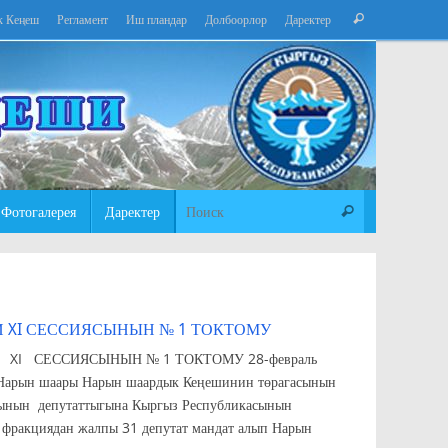
Что
к Кеңеш
Регламент
Иш пландар
Долбоорлор
Даректер
Поиск
искать:
Что искать:
Фотогалерея
Даректер
Поиск
 XI СЕССИЯСЫНЫН № 1 ТОКТОМУ
СЕССИЯСЫНЫН № 1 ТОКТОМУ 28-февраль
 Кеңешинин төрагасынын
утаттыгына Кыргыз Республикасынын
фракциядан жалпы 31 депутат мандат алып Нарын