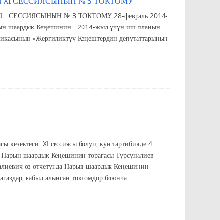
 XI СЕССИЯСЫНЫН № 3 ТОКТОМУ
ССИЯСЫНЫН № 3 ТОКТОМУ 28-февраль 2014-
 2014-жыл үчүн иш планын
асынын «Жергиликтүү Кеңештердин депутаттарынын
…
 кезектеги XI сессиясы болуп, кун тартибинде 4
и Нарын шаардык Кеңешинин төрагасы Турсуналиев
далиевич өз отчетунда Нарын шаардык Кеңешинин
агаздар, кабыл алынган токтомдор боюнча…