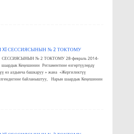
 XI СЕССИЯСЫНЫН № 2 ТОКТОМУ
СИЯСЫНЫН № 2 ТОКТОМУ 28-февраль 2014-
егламентине өзгөртүүлөрдү
өз алдынча башкаруу » жана «Жергиликтүү
зилгендигине байланыштуу, Нарын шаардык Кеңешинин