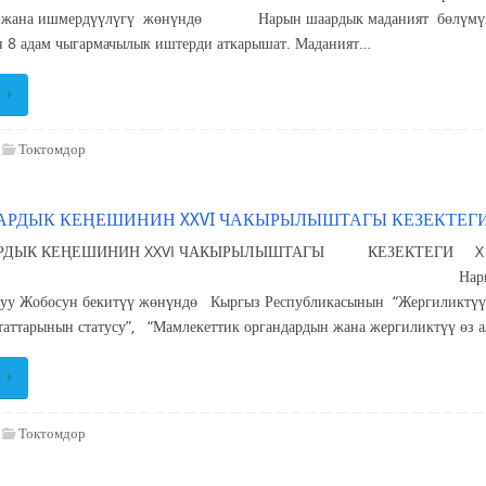
 жана ишмердүүлүгү жөнүндө Нарын шаардык маданият бөлүмүндө 
н 8 адам чыгармачылык иштерди аткарышат. Маданият…
Токтомдор
РДЫК КЕҢЕШИНИН XXVI ЧАКЫРЫЛЫШТАГЫ КЕЗЕКТЕГИ
РДЫК КЕҢЕШИНИН XXVI ЧАКЫРЫЛЫШТАГЫ КЕЗЕКТЕГИ X 
ыл Нарын шаары Нарын шаардык Ке
луу Жобосун бекитүү жөнүндө Кыргыз Республикасынын “Жергиликтүү 
таттарынын статусу”, “Мамлекеттик органдардын жана жергиликтүү өз 
Токтомдор