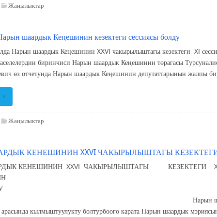
Жаңылыктар
Нарын шаардык Кеңешинин кезектеги сессиясы болду
арын шаардык Кеңешинин XXVI чакырылыштагы кезектеги XI сессиясы
маселелердин биринчиси Нарын шаардык Кеңешинин төрагасы Турсуналие
евич өз отчетунда Нарын шаардык Кеңешинин депутаттарынын жалпы би
Жаңылыктар
РДЫК КЕНЕШИНИН XXVI ЧАКЫРЫЛЫШТАГЫ КЕЗЕКТЕГИ
РДЫК КЕНЕШИНИН XXVI ЧАКЫРЫЛЫШТАГЫ КЕЗЕКТЕГИ 
ЕССИЯ
 ТОКТОМУ 18- дек
арын шаары Нарын шаарында ө
 арасында кылмыштуулукту болтурбоого карата Нарын шаардык мэрияс