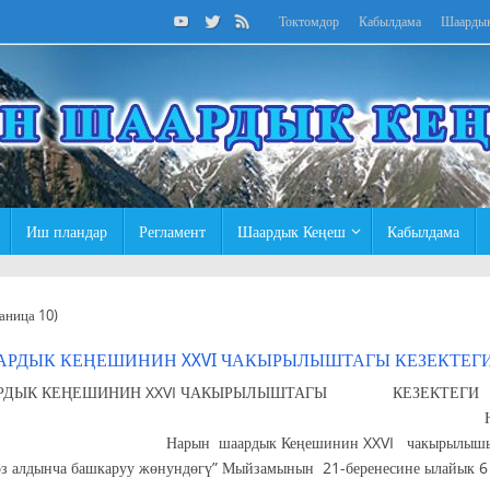
Токтомдор
Кабылдама
Шаарды
Иш пландар
Регламент
Шаардык Кеңеш
Кабылдама
аница 10)
РДЫК КЕҢЕШИНИН XXVI ЧАКЫРЫЛЫШТАГЫ КЕЗЕКТЕГИ
ДЫК КЕҢЕШИНИН XXVI ЧАКЫРЫЛЫШТАГЫ КЕЗЕКТЕГИ XI 
ыл Нарын шаары Нарын шаардык
ету Нарын шаардык Кеңешинин XXVI чакырылышынын деп
өз алдынча башкаруу жөнундөгү” Мыйзамынын 21-беренесине ылайык 6 