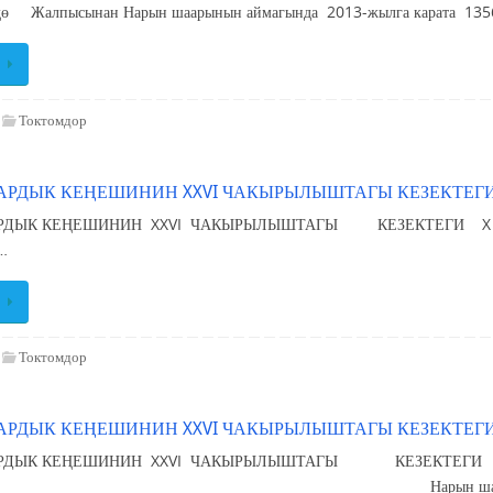
дө Жалпысынан Нарын шаарынын аймагында 2013-жылга карата 1356
Токтомдор
РДЫК КЕҢЕШИНИН XXVI ЧАКЫРЫЛЫШТАГЫ КЕЗЕКТЕГИ
ААРДЫК КЕҢЕШИНИН XXVI ЧАКЫРЫЛЫШТА
…
Токтомдор
РДЫК КЕҢЕШИНИН XXVI ЧАКЫРЫЛЫШТАГЫ КЕЗЕКТЕГИ
РДЫК КЕҢЕШИНИН XXVI ЧАКЫРЫЛЫШТАГЫ КЕЗЕКТЕГИ X 
ыл Нарын шаары Нарын шаардык мад