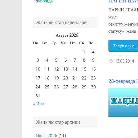
НАРЫН ШАА
жөнүндө
НАРЫН ШААР
жыл На
Жаңылыктар календары
бекитүү жөнү
статусу» жана
Август 2026
Пн
Вт
Ср
Чт
Пт
Сб
Вс
Толук окуу…
1
2
3
4
5
6
7
8
9
13.03.2014
10
11
12
13
14
15
16
17
18
19
20
21
22
23
28-февралда 
24
25
26
27
28
29
30
31
« Июл
Жаңылыктар архиви
Июль 2026
(11)