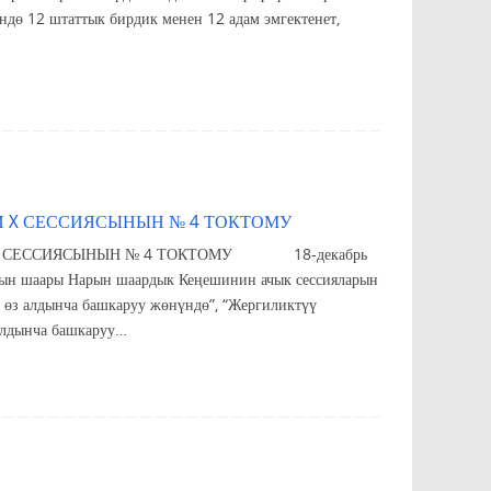
12 штаттык бирдик менен 12 адам эмгектенет,
 X СЕССИЯСЫНЫН № 4 ТОКТОМУ
СЕССИЯСЫНЫН № 4 ТОКТОМУ 18-декабрь
ңешинин ачык сессияларын
өз алдынча башкаруу жөнүндө”, “Жергиликтүү
алдынча башкаруу…