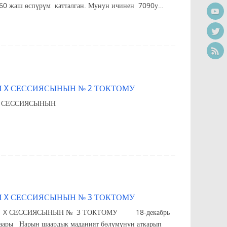
0 жаш өспүрүм катталган. Мунун ичинен 7090у…
 X СЕССИЯСЫНЫН № 2 ТОКТОМУ
ГЫ КЕЗЕКТЕГИ X СЕССИЯСЫНЫН
 X СЕССИЯСЫНЫН № 3 ТОКТОМУ
СЕССИЯСЫНЫН № 3 ТОКТОМУ 18-декабрь
аният бөлүмүнүн аткарып