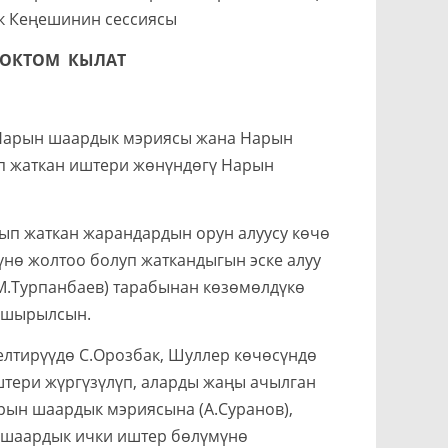
ык Кеңешинин сессиясы
ТОКТОМ КЫЛАТ
 Нарын шаардык мэриясы жана Нарын
п жаткан иштери жөнүндөгү Нарын
ып жаткан жарандардын орун алуусу көчө
үнө жолтоо болуп жаткандыгын эске алуу
М.Турпанбаев) тарабынан көзөмөлдүкө
апшырылсын.
лтирүүдө С.Орозбак, Шуллер көчөсүндө
штери жүргүзүлүп, аларды жаңы ачылган
арын шаардык мэриясына (А.Суранов),
 шаардык ички иштер бөлүмүнө