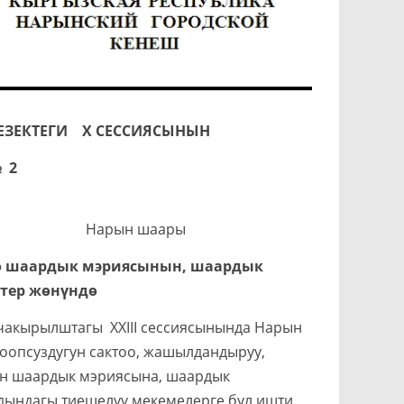
ЕЗЕКТЕГИ X СЕССИЯСЫНЫН
 2
МУ
рын шаары
дө шаардык мэриясынын, шаардык
тер жөнүндө
кырылштагы XXIII сессиясынында Нарын
оопсуздугун сактоо, жашылдандыруу,
ын шаардык мэриясына, шаардык
ындагы тиешелүү мекемелерге бул ишти