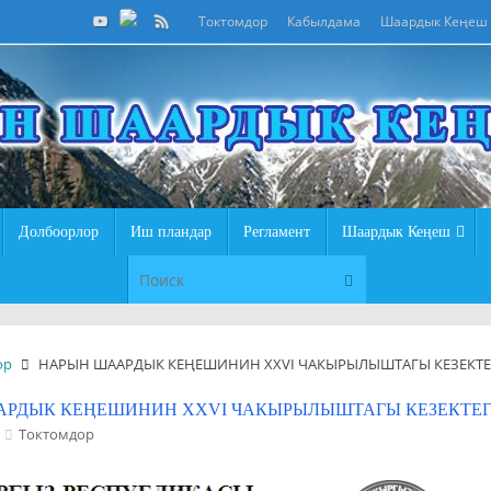
Токтомдор
Кабылдама
Шаардык Кеңеш
Долбоорлор
Иш пландар
Регламент
Шаардык Кеңеш
Что искать:
Поиск
ор
НАРЫН ШААРДЫК КЕҢЕШИНИН XXVI ЧАКЫРЫЛЫШТАГЫ КЕЗЕКТЕ
РДЫК КЕҢЕШИНИН XXVI ЧАКЫРЫЛЫШТАГЫ КЕЗЕКТЕГ
Токтомдор