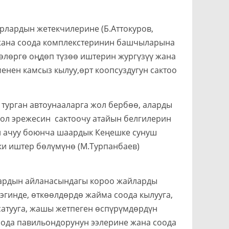
лардын жетекчилерине (Б.Аттокуров,
 жана соода комплекстеринин башчыларына
өчөлөргө оңдөп түзөө иштерин жургүзүү жана
менен камсыз кылуу,өрт коопсуздугун сактоо
 турган автоунааларга жол бербөө, аларды
жол эрежесин сактоочу атайын белгилерин
н ачуу боюнча шаардык Кеңешке сунуш
и иштер бөлүмүнө (М.Турпанбаев)
лардын айланасындагы короо жайларды
эгинде, өткөөлдөрдө жайма соода кылууга,
сатууга, жашы жетпеген өспүрүмдөрдүн
оода павильондорунун ээлерине жана соода