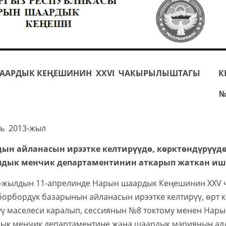
ААРДЫК КЕҢЕШИНИН XXVI ЧАКЫРЫЛЫШТАГЫ
К
№
ОКТО
декабрь 2013-жыл На
дын айланасын ирээтке келтирүүдө, көрктөндүрүү
дык менчик департаментинин аткарып жаткан иш
ын 11-апрелинде Нарын шаардык Кеңешинин XXV ча
орбордук базарынын айланасын ирээтке келтирүү, өрт к
үү маселеси каралып, сессиянын №8 токтому менен Нар
ык менчик департаментине жана шаардык мэриянын алд