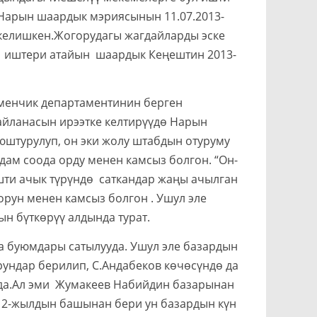
 Нарын шаардык мэриясынын 11.07.2013-
 келишкен.Жогорудагы жагдайларды эске
үү иштери атайын шаардык Кеңештин 2013-
нчик департаментинин берген
ланасын ирээтке келтирүүдө Нарын
штурулуп, он эки жолу штабдын отуруму
адам соода орду менен камсыз болгон. “Он-
ти ачык түрүндө саткандар жаңы ачылган
орун менен камсыз болгон . Ушул эле
ын бүткөрүү алдында турат.
 буюмдары сатылууда. Ушул эле базардын
ундар берилип, С.Андабеков көчөсүндө да
уда.Ал эми Жумакеев Набийдин базарынан
12-жылдын башынан бери ун базардын күн