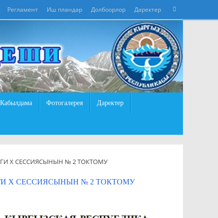
Что
Регламент
Иш пландар
Долбоорлор
Даректер
Поиск
искать:
Кабылдама
Фотогалерея
Даректер
ГИ X СЕССИЯСЫНЫН № 2 ТОКТОМУ
И X СЕССИЯСЫНЫН № 2 ТОКТОМУ