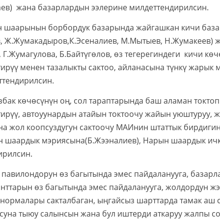
аев) жана базарлардын ээлерине милдеттендирилсин.
шаарынын борбордук базарында жайгашкан кичи базар
в, Ж.Жумакадыров,К.Эсеналиев, М.Мытыев, Н.Жумакеев)
, Г.Жумагулова, Б.Байтүгөлов, өз тегерегиндеги кичи к
тирүү менен тазалыкты сактоо, айланасына түнкү жарык 
ттендирилсин.
бак көчөсүнүн оң, сол тараптарында баш аламан токтоп
тирүү, автоуунардын атайын токтоочу жайын уюштуруу, 
на жол коопсуздугун сактоочу МАИнин штаттык бирдиги
н шаардык мэриясына(Б.Жээналиев), Нарын шаардык ичк
ирилсин.
павилондорун өз багытында эмес пайдаланууга, базар
нттарын өз багытында эмес пайдаланууга, жолдордун жэ
нормалары сакталбаган, ыңгайсыз шарттарда тамак аш 
суна тыюу салынсын жана бул иштерди аткаруу жалпы с