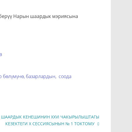
 берүү Нарын шаардык мэриясына
в
р бөлүмүнө, базарлардын, соода
 ШААРДЫК КЕНЕШИНИН XXVI ЧАКЫРЫЛЫШТАГЫ
КЕЗЕКТЕГИ X СЕССИЯСЫНЫН № 1 ТОКТОМУ