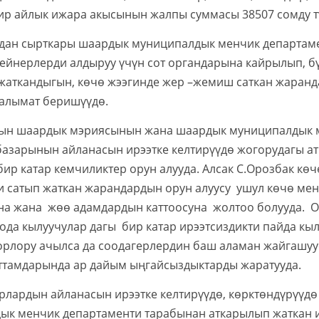
ир айлык ижара акысынын жалпы суммасы 38507 сомду т
ырткары шаардык муниципалдык менчик департамент
йнерлерди алдыруу үчүн сот органдарына кайрылып, бү
жаткандыгын, көчө жээгинде жер –жемиш саткан жаранд
алымат беришүүдө.
ардык мэриясынын жана шаардык муниципалдык ме
базарынын айланасын ирээтке келтирүүдө жогорудагы ат
бир катар кемчиликтер орун алууда. Алсак С.Орозбак кө
 сатып жаткан жарандардын орун алуусу ушул көчө мен
на жана жөө адамдардын каттоосуна жолтоо болууда. 
оода кылуучулар дагы бир катар ирээтсиздикти пайда к
рлору ачылса да соодагерлердин баш аламан жайгашуус
аттамдарында ар дайым ыңгайсыздыктарды жаратууда.
ын айланасын ирээтке келтирүүдө, көрктөндүрүүд
ык менчик департаменти тарабынан аткарылып жаткан