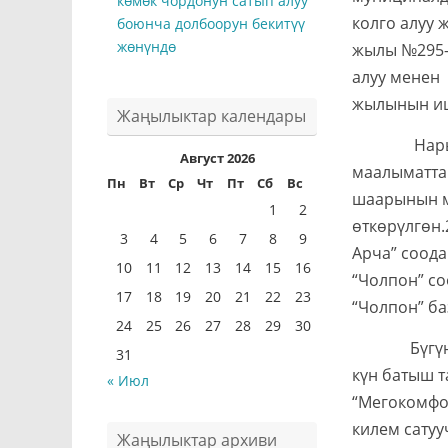
көмөк чордонун сатып алуу
колго алуу 
боюнча долбоорун бекитүү
жөнүндө
жылы №295-б
алуу менен
жылынын иш
Жаңылыктар календары
Нарын ша
Август 2026
маалыматта
Пн
Вт
Ср
Чт
Пт
Сб
Вс
шаарынын м
1
2
өткөрүлгөн.
3
4
5
6
7
8
9
Арча” соод
10
11
12
13
14
15
16
“Чолпон” со
17
18
19
20
21
22
23
“Чолпон” ба
24
25
26
27
28
29
30
Бүгүнкү к
31
күн батыш т
« Июл
“Мегокомфо
килем сату
Жаңылыктар архиви