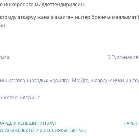
ке ишкерлерге милдеттендирилсин.
ктомду аткаруу жана жазалган иштер боюнча маалымат
ын.
ага Э.Турсуналие
 иш кагазга, шаардык мэрияга, ММДга, шаардык ички иште
н жетекчилерине
АРДЫК КЕҢЕШИНИН XXVI
НАРЫН
ТАГЫ КЕЗЕКТЕГИ X СЕССИЯСЫНЫН № 3