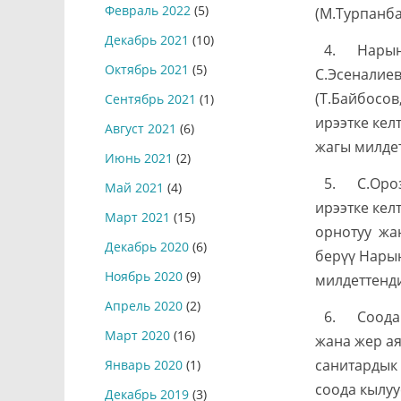
Февраль 2022
(5)
(М.Турпанб
Декабрь 2021
(10)
4. Нарын 
Октябрь 2021
(5)
С.Эсеналие
(Т.Байбосов
Сентябрь 2021
(1)
ирээтке кел
Август 2021
(6)
жагы милде
Июнь 2021
(2)
5. С.Ороз
Май 2021
(4)
ирээтке кел
Март 2021
(15)
орнотуу жа
Декабрь 2020
(6)
берүү Нары
Ноябрь 2020
(9)
милдеттенд
Апрель 2020
(2)
6. Соода 
Март 2020
(16)
жана жер ая
санитардык 
Январь 2020
(1)
соода кылуу
Декабрь 2019
(3)