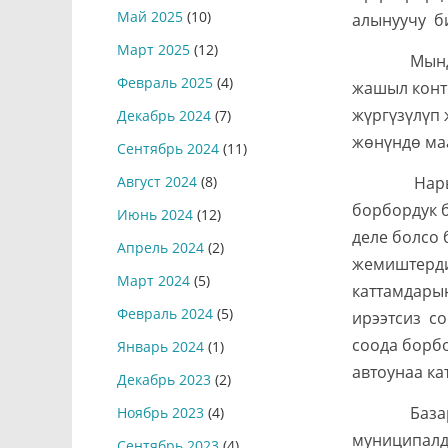
Май 2025
(10)
алынуучу б
Март 2025
(12)
Мындан с
Февраль 2025
(4)
жашыл конте
жүргүзүлүп 
Декабрь 2024
(7)
жөнүндө ма
Сентябрь 2024
(11)
Нарын ша
Август 2024
(8)
борбордук 
Июнь 2024
(12)
деле болсо 
Апрель 2024
(2)
жемиштерди
Март 2024
(5)
каттамдары
Февраль 2024
(5)
ирээтсиз с
соода борбо
Январь 2024
(1)
автоунаа к
Декабрь 2023
(2)
Базарлард
Ноябрь 2023
(4)
муниципалд
Сентябрь 2023
(4)