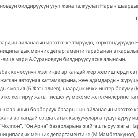
ановдун билдирүүсүн угуп жана талкуулап Нарын шаард
ардын айланасын ирээтке келтирүүдө, көрктөндүрүүдө
ниципалдык менчик департаменти тарабынан аткарылы
вице мэри А.Сурановдун билдирүүсү эске алынсын.
бак көчөсүнүн жээгинде ар кандай жер жемиштерди сат
 жаткан автоунаа каттамдарына, жөө адамдардын жүрүш
дык мэрия (Б.Жээналиев), шаардык ички иштер бөлүмү (
ээтке келтирүү жагы тиешелүү мекеме жетекчилерине т
шаарынын борбордук базарынын айланасын ирээтке ке
ана ар кандай соода сатык кылуучуларга түшүндүрүү и
, “Чолпон”, “Он Арча” базарларына жайгаштыруу жагы Н
ниципалдык менчик департаментине (М.Мамбетакунов),