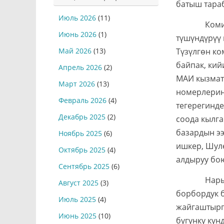
батыш тара
Июль 2026
(11)
Комиссия 
Июнь 2026
(1)
түшүндүрүү 
Түзүлгөн ко
Май 2026
(13)
байпак, кий
Апрель 2026
(2)
МАИ кызматк
Март 2026
(13)
номерлерин 
Февраль 2026
(4)
тегерегинде
Декабрь 2025
(2)
соода кылга
базардын э
Ноябрь 2025
(6)
ишкер, Шуле
Октябрь 2025
(4)
алдыруу бо
Сентябрь 2025
(6)
Нарын ша
Август 2025
(3)
борбордук 
Июль 2025
(4)
жайгаштырг
Июнь 2025
(10)
бүгүнкү күн