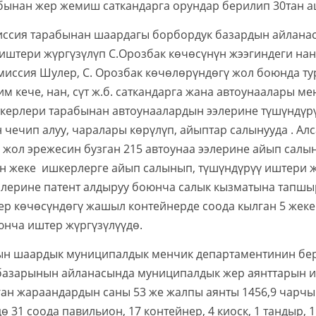
бынан жер жемиш саткандарга орундар берилип 30тан 
тарабынан шаардагы борбордук базардын айланасын 
иштери жүргүзүлүп С.Орозбак көчөсүнүн жээгиндеги нан
миссия Шулер, С. Орозбак көчөлөрүндөгү жол боюнда т
им кече, нан, сүт ж.б. саткандарга жана автоунаалары м
ерлери тарабынан автоунаалардын ээлерине түшүндүрүү
чечип алуу, чаралары көрүлүп, айыптар салынууда . А
 жол эрежесин бузган 215 автоунаа ээлерине айып сал
н жеке ишкерлерге айып салынып, түшүндүрүү иштери ж
элерине патент алдыруу боюнча салык кызматына тапшы
р көчөсүндөгү жашыл контейнерде соода кылган 5 жеке 
юнча иштер жүргүзүлүүдө.
ардык муниципалдык менчик департаментинин берг
базарынын айланасында муниципалдык жер аянттарын и
ан жараандардын саны 53 же жалпы аянты 1456,9 чарчы 
дө 31 соода павильион, 17 контейнер, 4 киоск, 1 тандыр, 