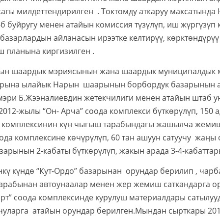
жагы милдеттендирилген . Токтомду аткаруу максатында
 буйругу менен атайын комиссия түзүлүп, иш жүргүзүп
 базарлардын айланасын ирээтке келтирүү, көрктөндүр
 планына киргизилген .
ардык мэриясынын жана шаардык муниципалдык ме
рына ылайык Нарын шаарынын борбордук базарынын ай
эри Б.Жээналиевдин жетекчилиги менен атайын штаб ую
2012-жылы “Он- Арча” соода комплекси бүткөрүлүп, 150 
а комплексинин күн чыгыш тарабындагы жашылча жемиш
ода комплексине көчүрүлүп, 60 тан ашуун сатуучу жаңы 
зарынын 2-кабаты бүткөрүлүп, жакын арада 3-4-кабаттар
үндө “Кут-Ордо” базарынан орундар берилип , чарба
арабынан автоунаалар менен жер жемиш саткандарга ор
рт” соода комплексинде курулуш материалдары сатылу
учуларга атайын орундар берилген.Мындан сырткары 20