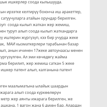
ашык ишкерлер соода кылышууда.
ирээтке келтирүү боюнча иш аракеттер,
 сатуучуларга атайын орундар берилген.
уруп соода кылып жаткан жер жемиш,
енен туруп алып соода кылып жаткандарга
 иштерин жүргүзүп, кээ бир учурда жеке
лсак, МАИ кызматкерлери тарабынан базар
ынып, анын ичинен 17жеке автоунаасы менен
үргүзүлгөн. Ал эми көчөдөгү жайма
рма берилип, жер жемиш саткан 5 жеке
ишкер патент алып, калганына патент
ен маалыматына ылайык шаардын
жарага алып соода күркөөлөрүн
метр жер аянты ижарага берилген, же
1 ашкана, 1 вагон жана 6 дүкөн бар. Алардан