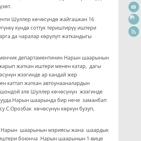
үзөт.
и Шуллер көчөсүндө жайгашкан 16
гүнкү күндө соттук териштирүү иштери
арга да чаралар көрүлүп жаткандыгы
нчик департаментинин Нарын шаарынын
карып жаткан иштери менен катар, дагы
чөсүнүн жээгинде ар кандай жер
ен каттап жаткан автоунааналардын
Ошондой эле Шуллер көчөсүнүн жээгинде
ылууда.Нарын шаарында бир нече заманбап
у С.Орозбак көчөсүнүн көркүн бузуп,
ө Нарын шаарынын мэриясы жана шаардык
 иштери боюнча Нарын шаарынын 1-вице