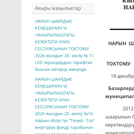
Акыры жаңылыктар
НАРЫН ШААРДЫК
КЕҢЕШИНИН VI
ЧАКЫРЫЛЫШТАГЫ
КЕЗЕКТЕГИ ХXVIII
НАРЫН Ш
СЕССИЯСЫНЫН ТОКТОМУ
2026-жылдын 20- июлу № 11
LED экрандардын тарифтик
Т
баасын көтөрүү жөнүндө
18-
НАРЫН ШААРДЫК
КЕҢЕШИНИН VI
Базарлар
ЧАКЫРЫЛЫШТАГЫ
муниципал
КЕЗЕКТЕГИ ХXVIII
СЕССИЯСЫНЫН ТОКТОМУ
2012-жылд
2026-жылдын 20 -июлу №10
шаарынын б
Нарын облустук “Теңир -Тоо”
көрктөндүр
өнүктүрүү фонду тарабынан
муниципалд