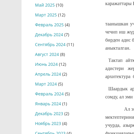
каражаттары 
Май 2025
(10)
Март 2025
(12)
Нарын шаа
таанышкан уч
Февраль 2025
(4)
чечип иш жүр
Декабрь 2024
(7)
бирден адис 
Сентябрь 2024
(11)
аныкталган.
Август 2024
(8)
Тактап айт
Июнь 2024
(12)
адистери жер
Апрель 2024
(2)
архитектура 
Март 2024
(5)
Шаардык ар
Февраль 2024
(5)
сомду, ал эм
Январь 2024
(1)
Ал эми түз
Декабрь 2023
(2)
мектептерин
Ноябрь 2023
(4)
учурда, азы
Сентябрь 2023
(4)
функцияларын