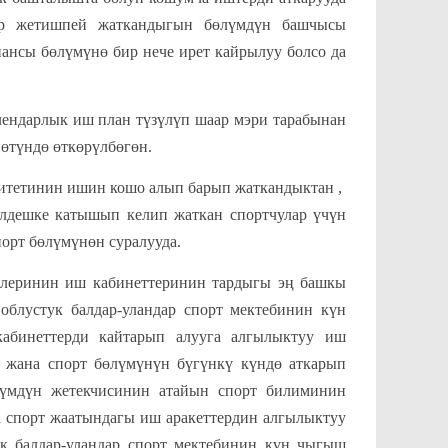
кер жетишпей жаткандыгын бөлүмдүн башчысы
нсы бөлүмүнө бир нече ирет кайрылуу болсо да
арлык иш план түзүлүп шаар мэри тарабынан
өтүндө өткөрүлбөгөн.
митетинин ишин кошо алып барып жаткандыктан ,
елдешке катышып келип жаткан спортчулар үчүн
орт бөлүмүнөн суралууда.
рлеринин иш кабинеттеринин тардыгы эң башкы
облустук балдар-уландар спорт мектебинин күн
абинеттерди кайтарып алууга алгылыктуу иш
я жана спорт бөлүмүнүн бүгүнкү күндө аткарып
лүмдүн жетекчисинин атайын спорт билиминин
 спорт жаатындагы иш аракеттердин алгылыктуу
к балдар-уландар спорт мектебинин күн чыгыш