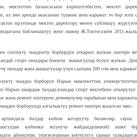
тан, мектептин балансасына кириштелбестен, мектеп ди
н, ал эми аренда акысынан түшкөн акча каражат эч бир эсеп 
актоо ирээтинде мектеп директору менен сүйлөшүү жүргүзгөн
гандыгына байланыштуу жеке ишкер Ж.Токтогазиев 2011-жылы
н соолукту чыңдоочу борбордун аткарып жаткан иштери ме
кандай спорт оюндары боюнча машыгуулар болуп жаткан. Ден
үчү оюндар жана машыгуулар үчүн саатына 200 сом акча каражат
олукту чыңдоо борборун Нарын мамлекеттик универститети
п Нарын шаардык балдар-уландар спорт мектебине өткөрүлүп 
не жана ремонт иштерине демөөрчүлөр тарабынан акча каражаты
 чыңдоо борборунда алгылыктуу ремонт иштери жазалган эмес.
 артындагы балдар кийим которуучу бөлмөлөр, сауна
ашыгуудан кийинки жуунучу жайды(душевой) ишке бе
бордун айнектери, терезелеринин көпчүлүгү сынып талкалан