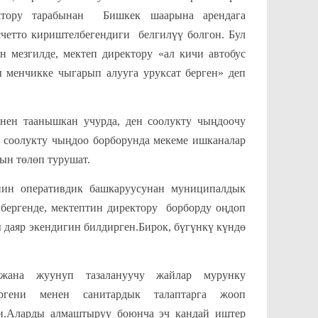
ректору тарабынан Бишкек шаарына арендага
счетто кириштелбегендиги белгилүү болгон. Бул
 мезгилде, мектеп директору «ал кичи автобус
 менчикке чыгарып алууга уруксат берген» деп
нен таанышкан учурда, ден соолукту чыңдоочу
 соолукту чыңдоо борборунда мекеме ишканалар
ын төлөп турушат.
нин оперативдик башкаруусунан муниципалдык
бергенде, мектептин директору борборду оңдоп
 даяр экендигин билдирген.Бирок, бүгүнкү күндө
 жана жуунуп тазалануучу жайлар мурунку
ргени менен санитардык талаптарга жооп
ган.Аларды алмаштыруу боюнча эч кандай иштер