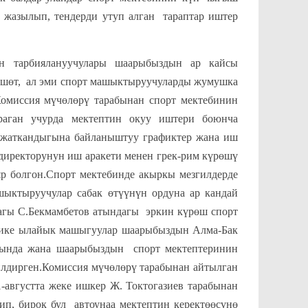
 жазылып, тендерди утуп алган тараптар иштер
н тарбиялануучулары шаарыбыздын ар кайсы
рүшөт, ал эми спорт машыктыруучуларды жумушка
Комиссия мүчөлөрү тарабынан спорт мектебинин
раган учурда мектептин окуу иштери боюнча
 жаткандыгына байланыштуу графиктер жана иш
 директорунун иш аракети менен грек-рим күрөшү
р болгон.Спорт мектебинде акыркы мезгилдерде
шыктыруучулар сабак өтүүнүн ордуна ар кандай
агы С.Бекмамбетов атындагы эркин күрөш спорт
фике ылайык машыгуулар шаарыбыздын Алма-Бак
лында жана шаарыбыздын спорт мектептеринин
илдирген.Комиссия мүчөлөрү тарабынан айтылган
-августта жеке ишкер Ж. Токтогазиев тарабынан
ип, бирок бул автоунаа мектептин керектөөсүнө