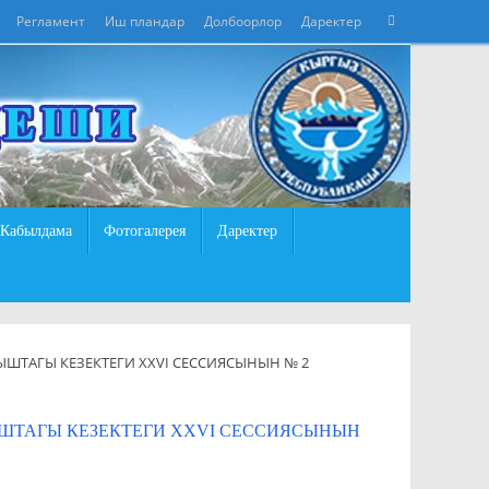
Что
Регламент
Иш пландар
Долбоорлор
Даректер
Поиск
искать:
Кабылдама
Фотогалерея
Даректер
ТАГЫ КЕЗЕКТЕГИ XXVI СЕССИЯСЫНЫН № 2
ТАГЫ КЕЗЕКТЕГИ XXVI СЕССИЯСЫНЫН