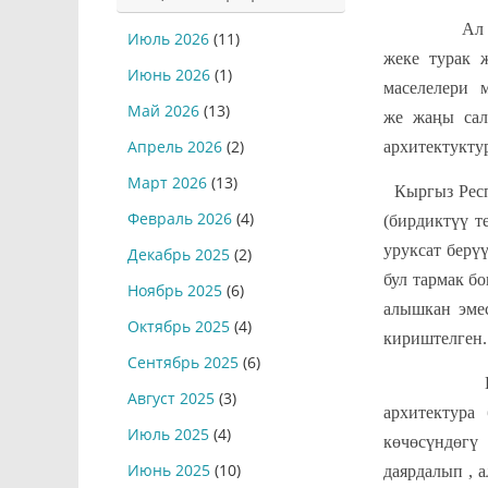
Ал эми ба
Июль 2026
(11)
жеке турак 
Июнь 2026
(1)
маселелери 
Май 2026
(13)
же жаңы сал
Апрель 2026
(2)
архитектукту
Март 2026
(13)
Кыргыз Рес
Февраль 2026
(4)
(бирдиктүү т
уруксат берү
Декабрь 2025
(2)
бул тармак б
Ноябрь 2025
(6)
алышкан эмес
Октябрь 2025
(4)
кириштелген.
Сентябрь 2025
(6)
Нарын шаа
Август 2025
(3)
архитектура
Июль 2025
(4)
көчөсүндөгү 
Июнь 2025
(10)
даярдалып , 