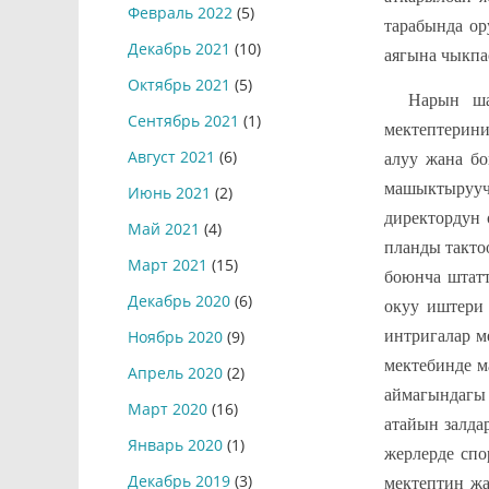
Февраль 2022
(5)
тарабында ор
Декабрь 2021
(10)
аягына чыкпа
Октябрь 2021
(5)
Нарын шаа
Сентябрь 2021
(1)
мектептерини
Август 2021
(6)
алуу жана б
машыктырууч
Июнь 2021
(2)
директордун
Май 2021
(4)
планды такто
Март 2021
(15)
боюнча штатт
Декабрь 2020
(6)
окуу иштери
интригалар м
Ноябрь 2020
(9)
мектебинде 
Апрель 2020
(2)
аймагындагы
Март 2020
(16)
атайын залда
Январь 2020
(1)
жерлерде спо
Декабрь 2019
(3)
мектептин жа