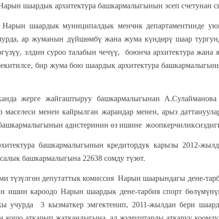
Нарын шаардык архитектура башкармалыгынын эсеп счетунан с
рдык муниципалдык менчик департаментинде уюшулга
урда, ар жуманын дүйшөмбү жана жума күндөрү шаар тургунд
гүзүү, элдин суроо талабын чечүү, боюнча архитектура жана
бекитилсе, бир жума бою шаардык архитектура башкармалыгы
канда жерге жайгаштыруу башкармалыгынан А.Сулайманова
 маселеси менен кайрылган жарандар менен, арыз даттануула
башкармалыгынын адистеринин өз ишине жоопкерчиликсиздиги
хитектура башкармалыгынын кредитордук карызы 2012-жылд
и салык башкармалыгына 22638 сомду түзөт.
үлгөн депутаттык комиссия Нарын шаарындагы дене-тарбия
ин ишин кароодо Нарын шаардык дене-тарбия спорт бөлүмүнү
ркы учурда 3 кызматкер эмгектенип, 2011-жылдан бери шаар
 кошо аткарып жаткандыгына, ал жумуштарды аткаруу коомду