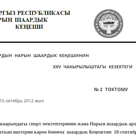
ТТАРДЫН НАРЫН ШААРДЫК КЕҢЕШИНИН
XXV ЧАКЫРЫЛЫШТАГЫ КЕЗЕКТЕГ
№ 2 ТОКТОМУ
15-октябрь 2012-жыл
аарындагы спорт мектептеринин жана Нарын шаардык ар
ткан иштерин кароо боюнча шаардык Кеңештин 18-сентябр