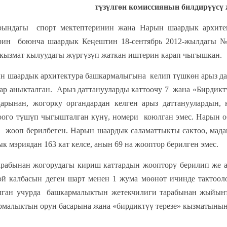
түзүлгөн комиссиянын билдирүүсү 
ындагы спорт мектептеринин жана Нарын шаардык архитек
рин боюнча шаардык Кеңештин 18-сентябрь 2012-жылдагы №4
 кызмат кылуудагы жүргүзүп жаткан иштерин карап чыгышкан.
дык архитектура башкармалыгына келип түшкөн арыз датта
лар аныкталган. Арыз даттанууларды каттоочу 7 жана «Бирдикт
дарынан, жогорку органдардан келген арыз даттануулардын,
ого түшүп чыгышталган күнү, номери коюлган эмес. Нарын о
ка жооп берилбеген. Нарын шаардык саламаттыкты сактоо, мадан
ык мэриядан 163 кат келсе, анын 69 на жооптор берилген эмес.
арабынан жогорудагы кириш каттардын жооптору берилип же а
й калбасын деген шарт менен 1 жума мөөнөт ичинде тактооло
лган учурда башкармалыктын жетекчилиги тарабынан жыйынт
малыктын орун басарына жана «бирдиктүү терезе» кызматынын