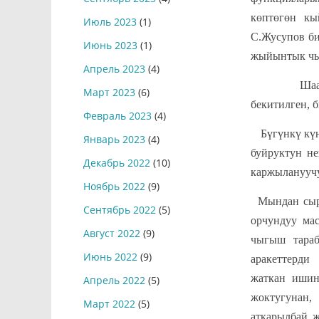
көптөгөн кы
Июль 2023
(1)
С.Жусупов би
Июнь 2023
(1)
жыйынтык чы
Апрель 2023
(4)
Шаардык сп
Март 2023
(6)
бекитилген, 
Февраль 2023
(4)
Бүгүнкү күн
Январь 2023
(4)
буйруктун н
Декабрь 2022
(10)
каржылануучу
Ноябрь 2022
(9)
Мындан сыр
Сентябрь 2022
(5)
орчундуу мас
Август 2022
(9)
чыгыш тараб
Июнь 2022
(9)
аракеттерди
жаткан ишин
Апрель 2022
(5)
жоктугунан, 
Март 2022
(5)
аткарылбай 