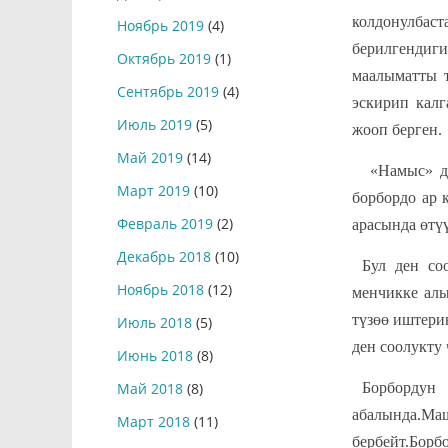
колдонулбас
Ноябрь 2019
(4)
берилгендиги
Октябрь 2019
(1)
маалыматты т
Сентябрь 2019
(4)
эскирип кал
Июль 2019
(5)
жооп берген.
Май 2019
(14)
«Намыс» де
Март 2019
(10)
борбордо ар 
Февраль 2019
(2)
арасында өтү
Декабрь 2018
(10)
Бул ден со
Ноябрь 2018
(12)
менчикке алы
түзөө иштери
Июль 2018
(5)
ден соолукту
Июнь 2018
(8)
Борбордун
Май 2018
(8)
абалында.М
Март 2018
(11)
бербейт.Бор