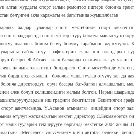
ун алган мурдагы спорт залын ремонтоо иштери боюнча грант
стан бөлүнгөн акча каражаты өз багытында жумшалбаган.
рдык балдар -уландар спорт мектебинде спорт мектепти
н спорт залдарында спорттун төрт түрү боюнча машыгуу өткө
ошотуу шаардык билим берүү бөлүмү тарабынан жүргүзүлөт. 
уларыны сабак өтүү графиктерин жана иш пландарын су
 орун басары Ж.Айсаев жаш балдарды секцияга жазуу уланып
о аягына чыга электигин билдирген. Спорт мектебинде мектеп
ык бирдиктер ачылып, болочок машыгуулар өтүүчү зал да дая
 боюнча директордун орун басары бат-баттан алмашылып, ма
енен алек болуп келишкендиги малым болгон. Нарын шаарынд
машыктыруучулардын иш графиги бекитилген. Бекитилген гра
 спорт аянтчасында, Ү.Асанов атындагы лицейдин спорт за
рында өтүлүп жаткандыгын мектеп директору С.Бекмамбетов б
рт машыгууларын текшерүүгө барганда мектепке 2004-жылы 31
маатына «Мерседес» үлгүсүндөгү кичи автобус белекке берил