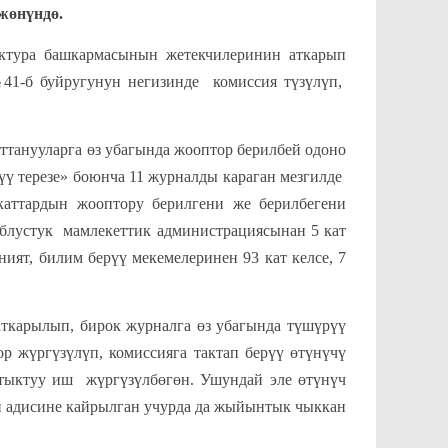
жөнүндө.
тура башкармасынын жетекчилеринин аткарып
1-б буйругунун негизинде комиссия түзүлүп,
нууларга өз убагында жооптор берилбей одоно
үү терезе» боюнча 11 журналды караган мезгилде
 каттардын жооптору берилгени же берилбегени
блустук мамлекеттик администрациясынан 5 кат
ият, билим берүү мекемелеринен 93 кат келсе, 7
ткарылып, бирок журналга өз убагында түшүрүү
р жүргүзүлүп, комиссияга тактап берүү өтүнүчү
ыктуу иш жүргүзүлбөгөн. Ушундай эле өтүнүч
 адисине кайрылган учурда да жыйынтык чыккан