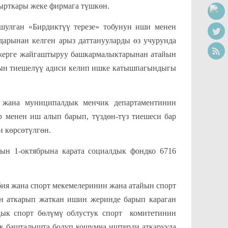
ырткары жеке фирмага түшкөн.
н «Бирдиктүү терезе» тобунун иши менен
арынан келген арыз даттанууларды өз учурунда
 жерге жайгаштыруу башкармалыктарынан атайын
нын тиешелүү адиси келип ишке катышпагындыгы
 жана муниципалдык менчик департаментинин
р менен иш алып барып, түздөн-түз тиешеси бар
 көрсөтүлгөн.
ын 1-октябрына карата социалдык фондко 6716
 жана спорт мекемелеринин жана атайын спорт
н аткарып жаткан ишин жеринде барып караган
дык спорт бөлүмү облустук спорт комитетинин
к башталышта болуп кошумча иштерди аткарууда