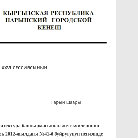
И
XXVI СЕССИЯСЫНЫН
 Нарын шаары
хитектура башкармасынын жетекчилеринин
ь 2012-жылдагы №41-б буйругунун негизинде