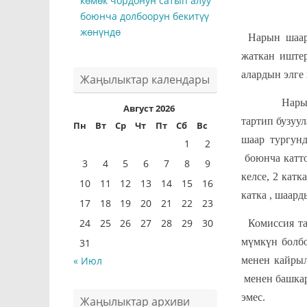
көмөк чордонун сатып алуу
боюнча долбоорун бекитүү
жөнүндө
Нарын шаар
жаткан иште
алардын элге
Жаңылыктар календары
Нарын шаар
Август 2026
тартип бузуу
Пн
Вт
Ср
Чт
Пт
Сб
Вс
шаар тургун
1
2
боюнча катто
3
4
5
6
7
8
9
келсе, 2 кат
10
11
12
13
14
15
16
катка , шаард
17
18
19
20
21
22
23
24
25
26
27
28
29
30
Комиссия т
мүмкүн болбо
31
менен кайры
« Июл
менен башкар
эмес.
Жаңылыктар архиви