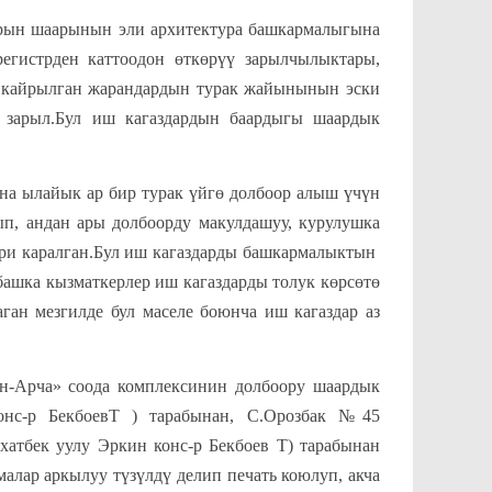
н шаарынын эли архитектура башкармалыгына
егистрден каттоодон өткөрүү зарылчылыктары,
кайрылган жарандардын турак жайынынын эски
 зарыл.Бул иш кагаздардын баардыгы шаардык
а ылайык ар бир турак үйгө долбоор алыш үчүн
ып, андан ары долбоорду макулдашуу, курулушка
тери каралган.Бул иш кагаздарды башкармалыктын
ашка кызматкерлер иш кагаздарды толук көрсөтө
ган мезгилде бул маселе боюнча иш кагаздар аз
а» соода комплексинин долбоору шаардык
онс-р БекбоевТ ) тарабынан, С.Орозбак №45
хатбек уулу Эркин конс-р Бекбоев Т) тарабынан
алар аркылуу түзүлдү делип печать коюлуп, акча