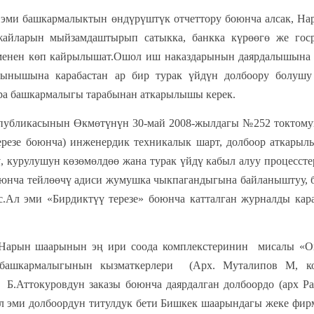
шкармалыктын өндүрүштүк отчеттору боюнча алсак, Нары
жайларын мыйзамдаштырып сатыкка, банкка күрөөгө же госр
менен көп кайрылышат.Ошол иш наказдарынын даярдалышына 
ынышына карабастан ар бир турак үйдүн долбоору болушу
ра башкармалыгы тарабынан аткарылышы керек.
публикасынын Өкмөтүнүн 30-май 2008-жылдагы №252 токтомун
ерезе боюнча) инженердик техникалык шарт, долбоор аткарыл
ү, курулушун көзөмөлдөө жана турак үйдү кабыл алуу процесс
оюнча тейлөөчү адиси жумушка чыкпагандыгына байланыштуу, б
.Ал эми «Бирдиктүү терезе» боюнча катталган журналды кара
рынын эң ири соода комплекстеринин мисалы «Он-Арч
 башкармалыгынын кызматкерлери (Арх. Муталипов М, к
Б.Аттокуровдун заказы боюнча даярдалган долбоордо (арх Ра
ал эми долбоордун титулдук бети Бишкек шаарындагы жеке фирм