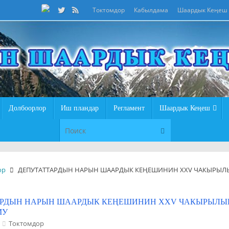
Токтомдор
Кабылдама
Шаардык Кеңеш
Долбоорлор
Иш пландар
Регламент
Шаардык Кеңеш
Что искать:
Поиск
ор
ДЕПУТАТТАРДЫН НАРЫН ШААРДЫК КЕҢЕШИНИН XXV ЧАКЫРЫЛЫШ
РДЫН НАРЫН ШААРДЫК КЕҢЕШИНИН XXV ЧАКЫРЫЛЫШ
МУ
Токтомдор