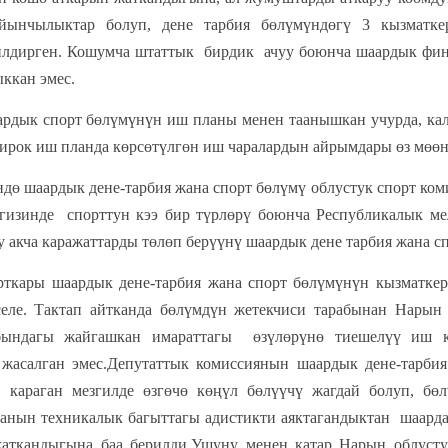
йынчылыктар болуп, дене тарбия бөлүмүндөгү 3 кызмат
лдирген. Кошумча штаттык бирдик ачуу боюнча шаардык фина
ккан эмес.
орт бөлүмүнүн иш планы менен таанышкан учурда, календ
бирок иш планда көрсөтүлгөн иш чаралардын айрымдары өз мөөн
дө шаардык дене-тарбия жана спорт бөлүмү облустук спорт ко
егизинде спорттун кээ бир түрлөрү боюнча Республикалык м
 акча каражаттарды төлөп берүүнү шаардык дене тарбия жана сп
ткары шаардык дене-тарбия жана спорт бөлүмүнүн кызматке
еле. Тактап айтканда бөлүмдүн жетекчиси тарабынан Нарын 
ындагы жайгашкан имараттагы өзүлөрүнө тиешелүү иш к
 жасалган эмес.Депутаттык комиссиянын шаардык дене-тарби
 караган мезгилде өзгөчө көңүл бөлүүчү жагдай болуп, бө
анын техникалык багыттагы адистикти аяктагандыктан шаарда
жаткандыгына баа берилди.Ушуну менен катар Нарын облусту