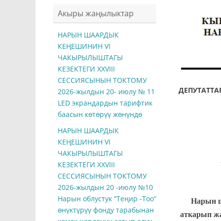
Акыры жаңылыктар
НАРЫН ШААРДЫК
КЕҢЕШИНИН VI
ЧАКЫРЫЛЫШТАГЫ
КЕЗЕКТЕГИ ХXVIII
СЕССИЯСЫНЫН ТОКТОМУ
ДЕПУТА
2026-жылдын 20- июлу № 11
LED экрандардын тарифтик
баасын көтөрүү жөнүндө
НАРЫН ШААРДЫК
КЕҢЕШИНИН VI
ЧАКЫРЫЛЫШТАГЫ
КЕЗЕКТЕГИ ХXVIII
СЕССИЯСЫНЫН ТОКТОМУ
2026-жылдын 20 -июлу №10
Нарын облустук “Теңир -Тоо”
Нарын ш
өнүктүрүү фонду тарабынан
аткарып жа