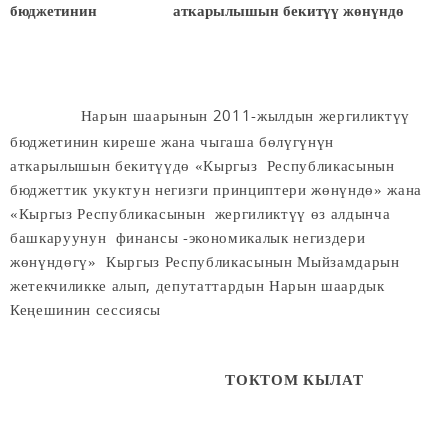
бюджетинин аткарылышын бекитүү жөнүндө
Нарын шаарынын 2011-жылдын жергиликтүү
бюджетинин киреше жана чыгаша бөлүгүнүн
аткарылышын бекитүүдө «Кыргыз Республикасынын
бюджеттик укуктун негизги принциптери жөнүндө» жана
«Кыргыз Республикасынын жергиликтүү өз алдынча
башкаруунун финансы -экономикалык негиздери
жөнүндөгү» Кыргыз Республикасынын Мыйзамдарын
жетекчиликке алып, депутаттардын Нарын шаардык
Кеңешинин сессиясы
ТОКТОМ КЫЛАТ