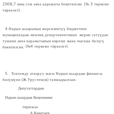
2008,7 миң сом акча каражаты бекитилсин. (№ 3 тиркеме
тиркелет) .
4.Нарын шаарынын жергиликтүү бюджетине
муниципалдык менчик департаментинин жерин сатуудан
тушкөн акча каражатынын киреше жана чыгаша бөлүгү
(№4 тиркеме тиркелет)
бекитилсин.
5. Токтомду аткаруу жагы Нарын шаардык финансы
бөлүмүнө (Ж.Урустемов) тапшырылсын.
Депутаттардын
Нарын шаардык Кеңешинин
төрагасы
А.Көкөтаев