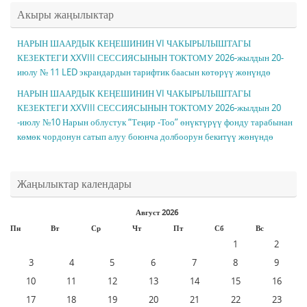
Акыры жаңылыктар
НАРЫН ШААРДЫК КЕҢЕШИНИН VI ЧАКЫРЫЛЫШТАГЫ
КЕЗЕКТЕГИ ХXVIII СЕССИЯСЫНЫН ТОКТОМУ 2026-жылдын 20-
июлу № 11 LED экрандардын тарифтик баасын көтөрүү жөнүндө
НАРЫН ШААРДЫК КЕҢЕШИНИН VI ЧАКЫРЫЛЫШТАГЫ
КЕЗЕКТЕГИ ХXVIII СЕССИЯСЫНЫН ТОКТОМУ 2026-жылдын 20
-июлу №10 Нарын облустук “Теңир -Тоо” өнүктүрүү фонду тарабынан
көмөк чордонун сатып алуу боюнча долбоорун бекитүү жөнүндө
Жаңылыктар календары
Август 2026
Пн
Вт
Ср
Чт
Пт
Сб
Вс
1
2
3
4
5
6
7
8
9
10
11
12
13
14
15
16
17
18
19
20
21
22
23