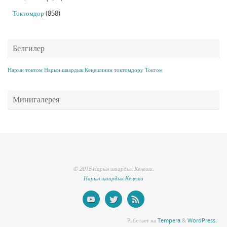
Токтомдор
(858)
Белгилер
Нарын токтом
Нарын шаардык Кеңешинин токтомдору
Токтом
Минигалерея
© 2015 Нарын шаардык Кеңеши.
Нарын шаардык Кеңеши
Работает на
Tempera
&
WordPress.