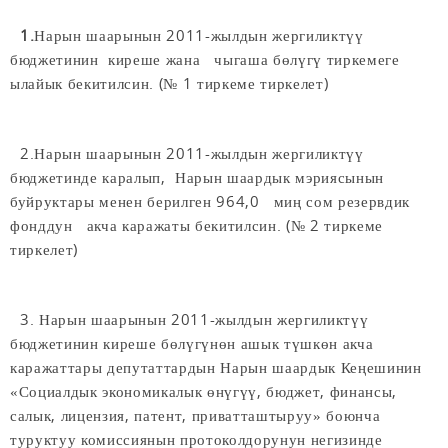
1.
Нарын шаарынын 2011-жылдын жергиликтүү
бюджетинин киреше жана чыгаша бөлүгү тиркемеге
ылайык бекитилсин. (№ 1 тиркеме тиркелет)
2.Нарын шаарынын 2011-жылдын жергиликтүү
бюджетинде каралып, Нарын шаардык мэриясынын
буйруктары менен берилген 964,0 миң сом резервдик
фонддун акча каражаты бекитилсин. (№ 2 тиркеме
тиркелет)
3. Нарын шаарынын 2011-жылдын жергиликтүү
бюджетинин киреше бөлүгүнөн ашык түшкөн акча
каражаттары депутаттардын Нарын шаардык Кеңешинин
«Социалдык экономикалык өнүгүү, бюджет, финансы,
салык, лицензия, патент, приватташтыруу» боюнча
туруктуу комиссиянын протоколдорунун негизинде