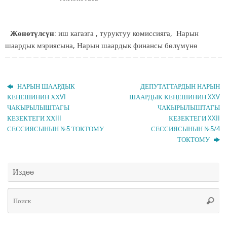
Жөнөтүлсүн
: иш кагазга , туруктуу комиссияга, Нарын
шаардык мэриясына, Нарын шаардык финансы бөлүмүнө
НАРЫН ШААРДЫК
ДЕПУТАТТАРДЫН НАРЫН
КЕҢЕШИНИН ХХVI
ШААРДЫК КЕҢЕШИНИН XXV
ЧАКЫРЫЛЫШТАГЫ
ЧАКЫРЫЛЫШТАГЫ
КЕЗЕКТЕГИ ХХIII
КЕЗЕКТЕГИ XXII
СЕССИЯСЫНЫН №5 ТОКТОМУ
СЕССИЯСЫНЫН №5/4
ТОКТОМУ
Издөө
Чт
Поис
ис