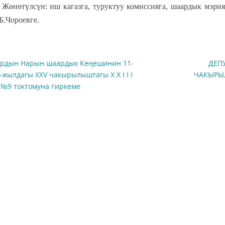
н: иш кагазга, туруктуу комиссияга, шаардык мэрияга,
Б.Чороевге.
рдын Нарын шаардык Кеңешинин 11-
ДЕП
-жылдагы XXV чакырылыштагы X X I I I
ЧАКЫРЫЛ
 №9 токтомуна тиркеме