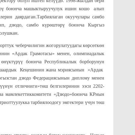
ектору болуп иштеп келүүдө. 1998-жылдан бери
төрү боюнча машыктыруучулук ишин кошо алып
лерин даярдаган.Тарбиялаган окуучулары самбо
ип, дзюдо, самбо күрөштөрү боюнча Кыргыз
олушкан.
ттук чеберчилигин жогорулатуудагы көрсөткөн
бинин «Ардак Грамотасы» менен, олимпиадалык
 өнүктүрүү боюнча Республикалык борборунун
н шаардык Кеңешинин жана мэриясынын «Ардак
гызстан дзюдо Федерациясынын диплому менен
үүнүн отличниги»төш белгилеринин ээси 2202-
ча мамлекеттиккомитети «Дзюдо»боюнча КРнын
риоттуулукка тарбиялоодогу эмгектери үчүн төш