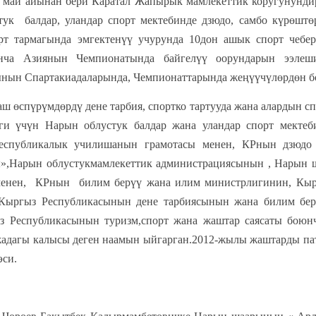
май айынан бери Каратал Жапырык мамлекеттик коругунундир
тук балдар, уландар спорт мектебинде дзюдо, самбо күрөш
рт тармагында эмгектенүү учурунда 10дон ашык спорт чебер
нча Азиянын Чемпионатында байгелүү оорундарын ээлеш
нын Спартакиадаларында, Чемпионаттарында жеңүүчүлөрдөн б
мдөрдү дене тарбия, спортко тартууда жана алардын спор
еги үчүн Нарын облустук балдар жана уландар спорт мекте
Республикалык училишанын грамотасы менен, КРнын дзюдо
ы»,Нарын облустукмамлекеттик администрациясынын , Нары
менен, КРнын билим берүү жана илим министрлигинин, Кыр
«Кыргыз Республикасынын дене тарбиясынын жана билим бер
 Республикасынын туризм,спорт жана жаштар саясаты боюн
жадагы калысы деген наамын ыйгарган.2012-жылы жаштарды пат
эси.