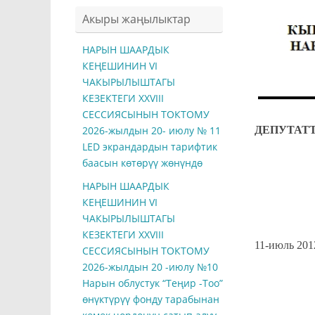
Акыры жаңылыктар
НАРЫН ШААРДЫК
КЕҢЕШИНИН VI
ЧАКЫРЫЛЫШТАГЫ
КЕЗЕКТЕГИ ХXVIII
СЕССИЯСЫНЫН ТОКТОМУ
ДЕПУТА
2026-жылдын 20- июлу № 11
LED экрандардын тарифтик
баасын көтөрүү жөнүндө
НАРЫН ШААРДЫК
КЕҢЕШИНИН VI
ЧАКЫРЫЛЫШТАГЫ
КЕЗЕКТЕГИ ХXVIII
11-
СЕССИЯСЫНЫН ТОКТОМУ
2026-жылдын 20 -июлу №10
Нарын облустук “Теңир -Тоо”
өнүктүрүү фонду тарабынан