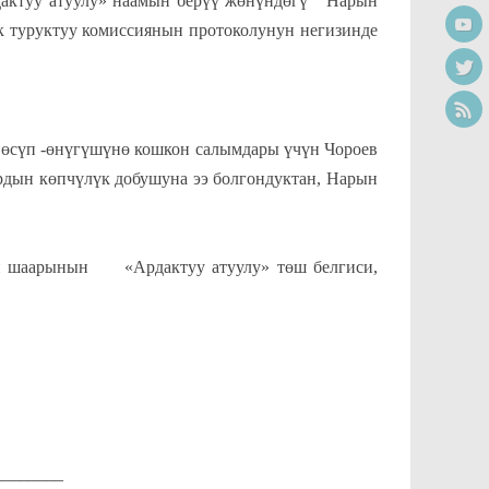
у атуулу» наамын берүү жөнүндөгү Нарын
к туруктуу комиссиянын протоколунун негизинде
 өсүп -өнүгүшүнө кошкон салымдары үчүн Чороев
дын көпчүлүк добушуна ээ болгондуктан, Нарын
ын шаарынын «Ардактуу атуулу» төш белгиси,
________