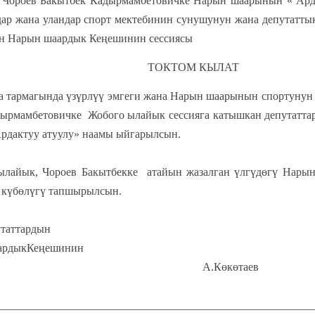
кытбек Кадырмамбетовичке Нарын шаарынын « Ардакту
дар жана уландар спорт мектебинин сунушунун жана депутатты
ын Нарын шаардык Кеңешинин сессиясы
КТОМ КЫЛАТ
а тармагында үзүрлүү эмгеги жана Нарын шаарынын спортунун
ырмамбетовичке Жобого ылайык сессияга катышкан депутаттар
рдактуу атуулу» наамы ыйгарылсын.
ылайык, Чороев Бакытбекке атайын жазалган үлгүдөгү Нар
 күбөлүгү тапшырылсын.
тардын
рдыкКеңешинин
агасы А.Көкөтаев
________________________________________________________