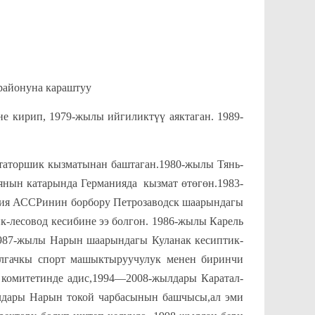
йонуна караштуу
е кирип, 1979-жылы ийгиликтүү аяктаган. 1989-
ршик кызматынан баштаган.1980-жылы Тянь-
нын катарында Германияда кызмат өтөгөн.1983-
я АССРинин борбору Петрозаводск шаарындагы
к-лесовод кесибине ээ болгон. 1986-жылы Карель
1987-жылы Нарын шаарындагы Куланак кесиптик-
лгачкы спорт машыктыруучулук менен биринчи
 комитетинде адис,1994—2008-жылдары Каратал-
лдары Нарын токой чарбасынын башчысы,ал эми