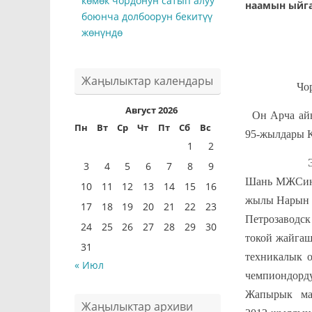
көмөк чордонун сатып алуу
наамын ыйг
боюнча долбоорун бекитүү
жөнүндө
Жаңылыктар календары
Чороев Ба
Август 2026
Он Арча ай
Пн
Вт
Ср
Чт
Пт
Сб
Вс
95-жылдары К
1
2
Эмгек жол
3
4
5
6
7
8
9
Шань МЖСинд
10
11
12
13
14
15
16
жылы Нарын 
17
18
19
20
21
22
23
Петрозаводск
24
25
26
27
28
29
30
токой жайгаш
31
техникалык 
« Июл
чемпиондорд
Жапырык мам
Жаңылыктар архиви