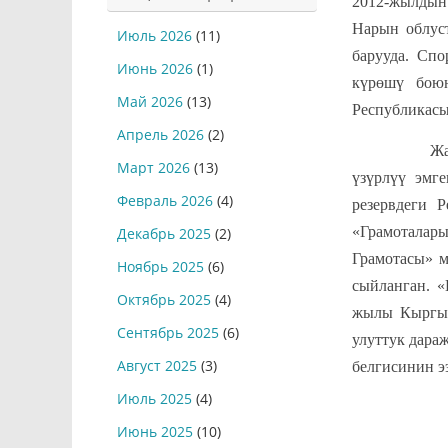
2012-жылдын 
Нарын облус
Июль 2026
(11)
барууда. Спо
Июнь 2026
(1)
күрөшү бою
Май 2026
(13)
Республикасы
Апрель 2026
(2)
Жаш өспүрү
Март 2026
(13)
үзүрлүү эмг
Февраль 2026
(4)
резервдеги 
«Грамоталар
Декабрь 2025
(2)
Грамотасы» 
Ноябрь 2025
(6)
сыйланган. 
Октябрь 2025
(4)
жылы Кыргыз
Сентябрь 2025
(6)
улуттук дара
Август 2025
(3)
белгисинин э
Июль 2025
(4)
Июнь 2025
(10)