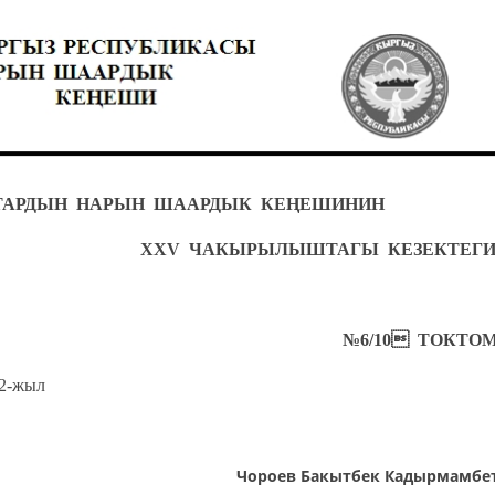
ТТАРДЫН НАРЫН ШААРДЫК КЕҢЕШИНИН
XXV ЧАКЫРЫЛЫШТАГЫ КЕЗЕКТЕГИ 
№6/10 ТОКТОМ
июль 2012-жыл Нары
Чороев Бакытбек Кадырмамбе