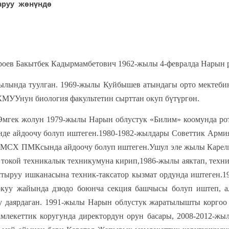
аруу жөнүндө
кытбек Кадырмамбетович 1962-жылы 4-февралда Нарын ра
ылында туулган. 1969-жылы Куйбышев атындагы орто мектебин
МУУнун биология факультетин сырттан окуп бүтүргөн.
ун 1979-жылы Нарын облустук «Билим» коомунда ротато
е айдоочу болуп иштеген.1980-1982-жылдары Советтик Армия
МСХ ПМКсында айдоочу болуп иштеген.Ушул эле жылы Карели
 токой техникалык техникумуна кирип,1986-жылы аяктап, техни
тыруу ишканасына техник-таксатор кызмат ордунда иштеген.
окуу жайында дзюдо боюнча секция башчысы болуп иштеп, а
у даярдаган. 1991-жылы Нарын облустук жаратылышты коргоо
лекеттик коругунда директордун орун басары, 2008-2012-жы