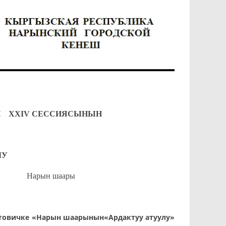
XXIV СЕССИЯСЫНЫН
У
н шаары
товичке «Нарын шаарынын
«Ардактуу атуулу»