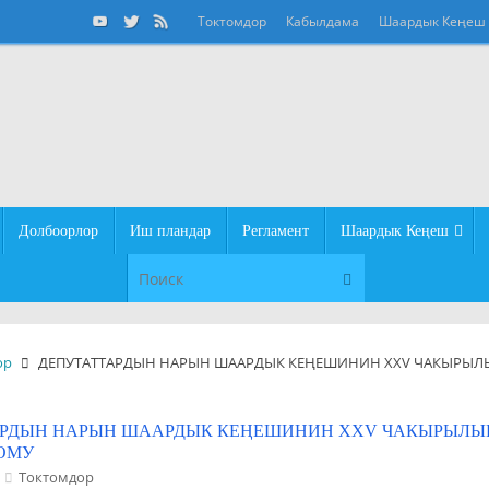
Токтомдор
Кабылдама
Шаардык Кеңеш
Долбоорлор
Иш пландар
Регламент
Шаардык Кеңеш
Что искать:
Поиск
ор
ДЕПУТАТТАРДЫН НАРЫН ШААРДЫК КЕҢЕШИНИН XXV ЧАКЫРЫЛЫШ
РДЫН НАРЫН ШААРДЫК КЕҢЕШИНИН XXV ЧАКЫРЫЛЫШ
ТОМУ
Токтомдор