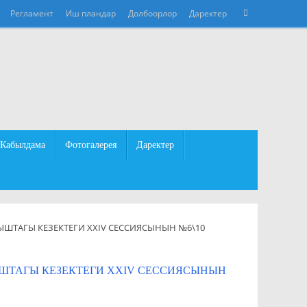
Что
Регламент
Иш пландар
Долбоорлор
Даректер
Поиск
искать:
Кабылдама
Фотогалерея
Даректер
ТАГЫ КЕЗЕКТЕГИ XXIV СЕССИЯСЫНЫН №6\10
ТАГЫ КЕЗЕКТЕГИ XXIV СЕССИЯСЫНЫН