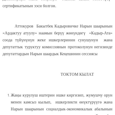
сертификатынын ээси болгон.
Аттокуров Бакытбек Кадыровичке Нарын шаарынын
«Ардактуу атуулу» наамын берүү жөнүндөгү «Кадыр-Ата»
соода түйүнүнүн жеке ишкерлеринин сунушунун жана
депутаттык туруктуу комиссиянын протоколунун негизинде
депутаттардын Нарын шаардык Кеңешинин сессиясы
ТОКТОМ КЫЛАТ
Жаңы курулуш иштерин ишке киргизип, жумушчу орун
менен камсыз кылып, ишкерликти өнүктүрүүгө жана
Нарын шаарынын социалдык-экономикалык абалынын