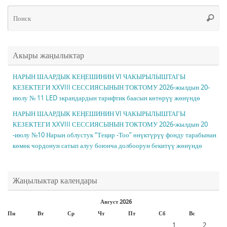
Чт
Поис
ис
Акыры жаңылыктар
НАРЫН ШААРДЫК КЕҢЕШИНИН VI ЧАКЫРЫЛЫШТАГЫ
КЕЗЕКТЕГИ ХXVIII СЕССИЯСЫНЫН ТОКТОМУ 2026-жылдын 20-
июлу № 11 LED экрандардын тарифтик баасын көтөрүү жөнүндө
НАРЫН ШААРДЫК КЕҢЕШИНИН VI ЧАКЫРЫЛЫШТАГЫ
КЕЗЕКТЕГИ ХXVIII СЕССИЯСЫНЫН ТОКТОМУ 2026-жылдын 20
-июлу №10 Нарын облустук “Теңир -Тоо” өнүктүрүү фонду тарабынан
көмөк чордонун сатып алуу боюнча долбоорун бекитүү жөнүндө
Жаңылыктар календары
Август 2026
Пн
Вт
Ср
Чт
Пт
Сб
Вс
1
2