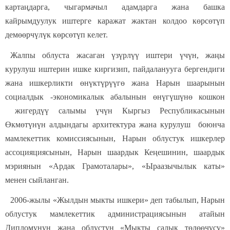
картаңдарга, чыгармачыл адамдарга жана башка
кайрымдуулук иштерге каражат жактан колдоо көрсөтүп
демөөрчүлүк көрсөтүп келет.
Жалпы облуста жасаган үзүрлүү иштери үчүн, жаңы
курулуш иштерин ишке киргизип, пайдаланууга бергендиги
жана ишкерликти өнүктүрүүгө жана Нарын шаарынын
социалдык -экономикалык абалынын өнүгүшүнө кошкон
жигердүү салымы үчүн Кыргыз Республикасынын
Өкмөтүнүн алдындагы архитектура жана курулуш боюнча
мамлекеттик комиссиясынын, Нарын облустук ишкерлер
ассоцияциясынын, Нарын шаардык Кеңешинин, шаардык
мэриянын «Ардак Грамоталары», «Ыраазычылык каты»
менен сыйланган.
2006-жылы «Жылдын мыкты ишкери» деп табылып, Нарын
облустук мамлекеттик администрациясынын атайын
Дипломунун жана облустун «Мыкты салык төлөөчүсү»