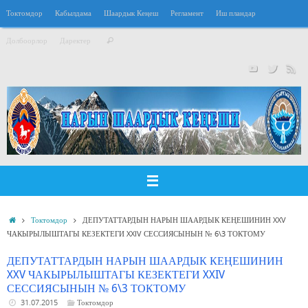
Перейти
Токтомдор
Кабылдама
Шаардык Кеңеш
Регламент
Иш пландар
к
Что
содержимому
Долбоорлор
Даректер
Поиск
искать:
Главная
Токтомдор
ДЕПУТАТТАРДЫН НАРЫН ШААРДЫК КЕҢЕШИНИН XXV
ЧАКЫРЫЛЫШТАГЫ КЕЗЕКТЕГИ XXIV СЕССИЯСЫНЫН № 6\3 ТОКТОМУ
ДЕПУТАТТАРДЫН НАРЫН ШААРДЫК КЕҢЕШИНИН
XXV ЧАКЫРЫЛЫШТАГЫ КЕЗЕКТЕГИ XXIV
СЕССИЯСЫНЫН № 6\3 ТОКТОМУ
31.07.2015
Токтомдор