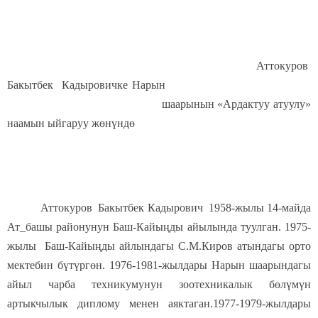
Аттокуров
Бакытбек Кадыровичке Нарын
шаарынын «Ардактуу атуулу»
наамын ыйгаруу жөнүндө
Аттокуров Бакытбек Кадырович 1958-жылы 14-майда
Ат_башы районунун Баш-Кайыңды айылында туулган. 1975-
жылы Баш-Кайыңды айлындагы С.М.Киров атындагы орто
мектебин бүтүргөн. 1976-1981-жылдары Нарын шаарындагы
айыл чарба техникумунун зоотехникалык бөлүмүн
артыкчылык диплому менен аяктаган.1977-1979-жылдары