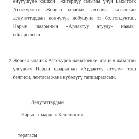
өнүгүшүнө кошкон жигердүү салымы үчүн Бакытбек
Аттокуровго Жобого ылайык сессияга катышкан
депутаттардын көпчүлүк добушуна ээ болгондуктан,
Нарын шаарынын «Ардактуу атуулу» наамы
ыйгарылсын.
Жобого ылайык Аттокуров Бакытбекке атайын жазалган
үлгүдөгү Нарын шаарынын «Ардактуу атуулу» төш
белгиси, лентасы жана күбөлүгү тапшырылсын.
Депутаттардын
Нарын шаардык Кеңешинин
төрагасы