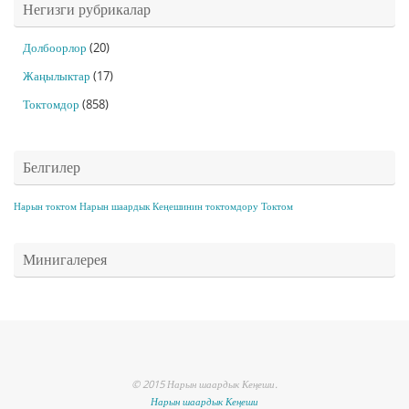
Негизги рубрикалар
Долбоорлор
(20)
Жаңылыктар
(17)
Токтомдор
(858)
Белгилер
Нарын токтом
Нарын шаардык Кеңешинин токтомдору
Токтом
Минигалерея
© 2015 Нарын шаардык Кеңеши.
Нарын шаардык Кеңеши