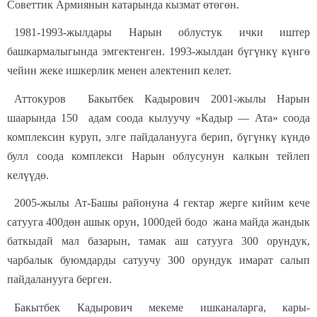
Советтик Армиянын катарында кызмат өтөгөн.
1981-1993-жылдары Нарын облустук ички иштер
башкармалыгында эмгектенген. 1993-жылдан бүгүнкү күнгө
чейин жеке ишкерлик менен алектенип келет.
Аттокуров Бакытбек Кадырович 2001-жылы Нарын
шаарында 150 адам соода кылуучу «Кадыр — Ата» соода
комплексин куруп, элге пайдаланууга берип, бүгүнкү күндө
булл соода комплекси Нарын облусунун калкын тейлеп
келүүдө.
2005-жылы Ат-Башы районуна 4 гектар жерге кийим кече
сатууга 400дөн ашык орун, 1000дей бодо жана майда жандык
баткыдай мал базарын, тамак аш сатууга 300 орундук,
чарбалык буюмдарды сатуучу 300 орундук имарат салып
пайдаланууга берген.
Бакытбек Кадырович мекеме ишканаларга, кары-