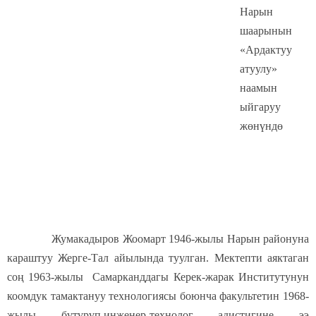
Нарын
шаарынын
«Ардактуу
атуулу»
наамын
ыйгаруу
жөнүндө
Жумакадыров Жоомарт 1946-жылы Нарын районуна
караштуу Жерге-Тал айылында туулган. Мектепти аяктаган
соң 1963-жылы Самарканддагы Керек-жарак Институтунун
коомдук тамактануу технологиясы боюнча факультетин 1968-
жылы бүтүрүп,инженер-технолог адистигине ээ