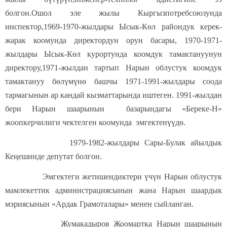
болгон.Ошол эле жылы Кыргызпотребсоюзунда
инспектор,1969-1970-жылдары Ысык-Көл райондук керек-
жарак коомунда директордун орун басары, 1970-1971-
жылдары Ысык-Көл курортунда коомдук тамактануунун
директору,1971-жылдан тартып Нарын облустук коомдук
тамактануу бөлүмүнө башчы 1971-1991-жылдары соода
тармагынын ар кандай кызматтарында иштеген. 1991-жылдан
бери Нарын шаарынын базарындагы «Береке-Н»
жоопкерчилиги чектелген коомунда эмгектенүүдө.
1979-1982-жылдары Сары-Булак айылдык
Кеңешинде депутат болгон.
Эмгектеги жетишендиктери үчүн Нарын облустук
мамлекеттик администрациясынын жана Нарын шаардык
мэриясынын «Ардак Грамоталары» менен сыйланган.
Жумакадыров Жоомартка Нарын шаарынын