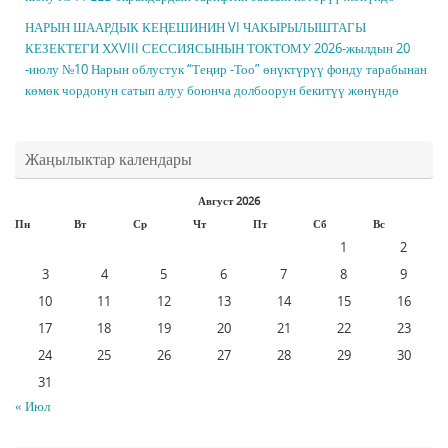
НАРЫН ШААРДЫК КЕҢЕШИНИН VI ЧАКЫРЫЛЫШТАГЫ
КЕЗЕКТЕГИ ХXVIII СЕССИЯСЫНЫН ТОКТОМУ 2026-жылдын 20
-июлу №10 Нарын облустук “Теңир -Тоо” өнүктүрүү фонду тарабынан
көмөк чордонун сатып алуу боюнча долбоорун бекитүү жөнүндө
Жаңылыктар календары
Август 2026
Пн
Вт
Ср
Чт
Пт
Сб
Вс
1
2
3
4
5
6
7
8
9
10
11
12
13
14
15
16
17
18
19
20
21
22
23
24
25
26
27
28
29
30
31
« Июл