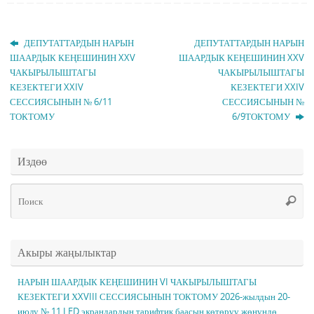
ДЕПУТАТТАРДЫН НАРЫН
ДЕПУТАТТАРДЫН НАРЫН
ШААРДЫК КЕҢЕШИНИН XXV
ШААРДЫК КЕҢЕШИНИН XXV
ЧАКЫРЫЛЫШТАГЫ
ЧАКЫРЫЛЫШТАГЫ
КЕЗЕКТЕГИ XXIV
КЕЗЕКТЕГИ XXIV
СЕССИЯСЫНЫН № 6/11
СЕССИЯСЫНЫН №
ТОКТОМУ
6/9ТОКТОМУ
Издөө
Чт
Поис
ис
Акыры жаңылыктар
НАРЫН ШААРДЫК КЕҢЕШИНИН VI ЧАКЫРЫЛЫШТАГЫ
КЕЗЕКТЕГИ ХXVIII СЕССИЯСЫНЫН ТОКТОМУ 2026-жылдын 20-
июлу № 11 LED экрандардын тарифтик баасын көтөрүү жөнүндө