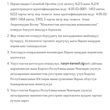
Нарын шаары Сагынбай Орозбак уулу көчөсү №2/3 жана №2/4
даректериндеги идентификациялык коду: 4-05-02-0001- 1453 аянты,
6222 чарчы метр жер тилкеси жана идентификациялык коду 4-05-02-
0001-1454 аянты, 5303, 5 чарчы метр жер тилкеси Ачык
Акционердик Коому “Мамлекеттик ипотекалык компаниясына”
өткөрүп берүүгө макулдук берилсин.
Жер тилкесин өткөрүп берүүдөгү иш кагаздарынын мыйзамдуу
бүткөрүү, белгиленген тартипте жүргүзүү жагы Нарын шаардык
мэриясына тапшырылсын.
Токтомдун аткарылышын көзөмөлдөө Нарын шаардык мэриясына
жүктөлсүн.
Ушул токтом каттоодон өткөрүлүп,
naryn-kenesh.kg
веб сайтына
жарыялансын жана Кыргыз Республикасынын Ченемдик укуктук
актыларынын мамлекеттик реестрине киргизүү үчүн Кыргыз
Республикасынын Юстиция министрлигинин Нарын облустук
башкармалыгына жөнөтүлсүн.
Ушул токтом Кыргыз Республикасынын Ченемдик укуктук
актыларынын мамлекеттик реестрине киргизилген күндөн тартып
күчүнө кирет.