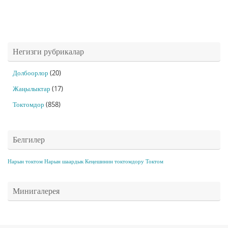
Негизги рубрикалар
Долбоорлор
(20)
Жаңылыктар
(17)
Токтомдор
(858)
Белгилер
Нарын токтом
Нарын шаардык Кеңешинин токтомдору
Токтом
Минигалерея