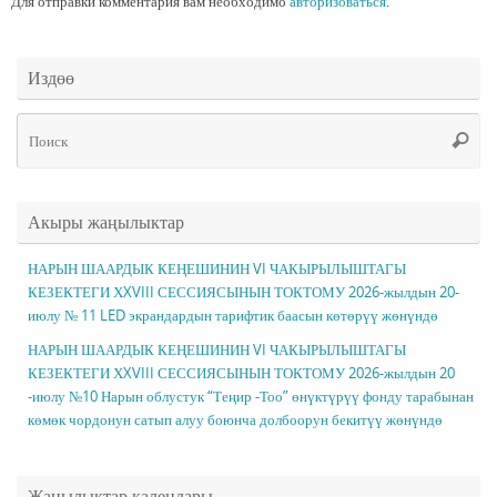
Для отправки комментария вам необходимо
авторизоваться
.
Издөө
Чт
Поис
ис
Акыры жаңылыктар
НАРЫН ШААРДЫК КЕҢЕШИНИН VI ЧАКЫРЫЛЫШТАГЫ
КЕЗЕКТЕГИ ХXVIII СЕССИЯСЫНЫН ТОКТОМУ 2026-жылдын 20-
июлу № 11 LED экрандардын тарифтик баасын көтөрүү жөнүндө
НАРЫН ШААРДЫК КЕҢЕШИНИН VI ЧАКЫРЫЛЫШТАГЫ
КЕЗЕКТЕГИ ХXVIII СЕССИЯСЫНЫН ТОКТОМУ 2026-жылдын 20
-июлу №10 Нарын облустук “Теңир -Тоо” өнүктүрүү фонду тарабынан
көмөк чордонун сатып алуу боюнча долбоорун бекитүү жөнүндө
Жаңылыктар календары