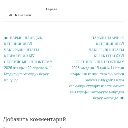
Төрага
Ж.Эсеналиев
НАРЫН ШААРДЫК
НАРЫН ШААРДЫК
КЕҢЕШИНИН VI
КЕҢЕШИНИН VI
ЧАКЫРЫЛЫШТАГЫ
ЧАКЫРЫЛЫШТАГЫ
КЕЗЕКТЕГИ ХХIV
КЕЗЕКТЕГИ XХVI
СЕССИЯСЫНЫН ТОКТОМУ
СЕССИЯСЫНЫН ТОКТОМУ
2026-жылдын 29-апрели № 11
2026-жылдын 13-май №1 Нарын
Буздурууга макулдук берүү
шаарынын калкын таза суу менен
жөнүндө
камсыз кылуудагы жана
саркынды сууларга карата кызмат
акы тарифин көтөрүүгө макулдук
берүү жөнүндө
Добавить комментарий