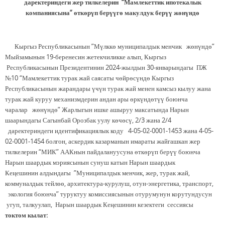
даректериндеги жер тилкелерин
“Мамлекеттик ипотекалык
компаниясына” өткөрүп берүүгө макулдук берүү жөнүндө
Кыргыз Республикасынын ”Мүлккө муниципалдык менчик жөнүндө”
Мыйзамынын 19-беренесин жетекчиликке алып, Кыргыз
Республикасынын Президентинин 2024-жылдын 30-январындагы ПЖ
№10 “Мамлекеттик турак жай саясаты чөйрөсүндө Кыргыз
Республикасынын жарандары үчүн турак жай менен камсыз кылуу жана
турак жай куруу механизмдерин андан ары өркүндөтүү боюнча
чаралар жөнүндө” Жарлыгын ишке ашыруу максатында Нарын
шаарындагы Сагынбай Орозбак уулу көчөсү, 2/3 жана 2/4
даректериндеги идентификациялык коду 4-05-02-0001-1453 жана 4-05-
02-0001-1454 болгон, аскердик казарманын имараты жайгашкан жер
тилкелерин “МИК” ААКнын пайдалануусуна ɵткɵрүп берүү боюнча
Нарын шаардык мэриясынын сунуш катын Нарын шаардык
Кеңешинин алдындагы ”Муниципалдык менчик, жер, турак жай,
коммуналдык тейлөө, архитектура-курулуш, отун-энергетика, транспорт,
экология боюнча” туруктуу комиссиясынын отурумунун корутундусун
угуп, талкуулап, Нарын шаардык Кеңешинин кезектеги сессиясы
токтом кылат: