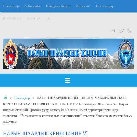
Перейти
Токтомдор
Кабылдама
Шаардык Кеңеш
Регламент
Иш пландар
к
Что
содержимому
Долбоорлор
Даректер
Поиск
искать:
Главная
Токтомдор
НАРЫН ШААРДЫК КЕҢЕШИНИН VI ЧАКЫРЫЛЫШТАГЫ
КЕЗЕКТЕГИ ХХV СЕССИЯСЫНЫН ТОКТОМУ 2026-жылдын 30-апрель №1 Нарын
шаары Сагынбай Орозбак уулу көчөсү №2/3 жана №2/4 даректериндеги жер
тилкелерин “Мамлекеттик ипотекалык компаниясына” өткөрүп берүүгө макулдук берүү
жөнүндө
НАРЫН ШААРДЫК КЕҢЕШИНИН VI