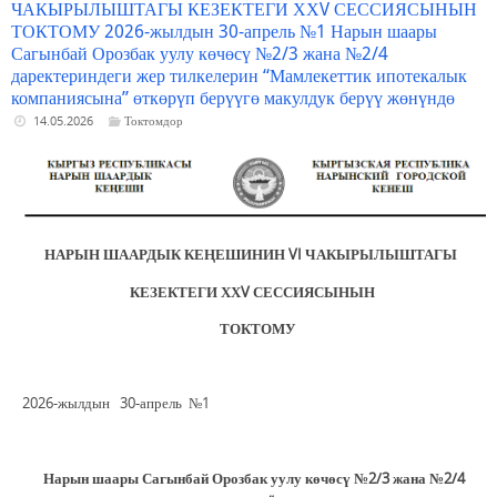
ЧАКЫРЫЛЫШТАГЫ КЕЗЕКТЕГИ ХХV СЕССИЯСЫНЫН
ТОКТОМУ 2026-жылдын 30-апрель №1 Нарын шаары
Сагынбай Орозбак уулу көчөсү №2/3 жана №2/4
даректериндеги жер тилкелерин “Мамлекеттик ипотекалык
компаниясына” өткөрүп берүүгө макулдук берүү жөнүндө
14.05.2026
Токтомдор
НАРЫН ШААРДЫК КЕҢЕШИНИН V
I
ЧАКЫРЫЛЫШТАГЫ
КЕЗЕКТЕГИ ХХ
V
СЕССИЯСЫНЫН
ТОКТОМУ
2026-жылдын 30-апрель №1
Нарын шаары Сагынбай Орозбак уулу көчөсү №2/3 жана №2/4