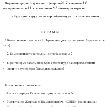
Нарын шаардык Кеңешинин 1-февраль2017-жылдагы I V
чакырылыштагы I I I сессиясынын №3 токтомуна тиркеме
«Курулуш куруу жана жер пайдалануу» комиссиясынын
К У Р А М Ы
1.Комиссиянын төрагасы -1 (Нарын шаардык мэриясынын биринчи вице
мэри)
Комиссиянын төрагасынын орун басарлары-2
Биринчи орун басары (шаардык архитектура башкармалыгынан)
Экинчи орун басары (Шаардык ММДнен)
Комиссиянын мүчөлөрү
3.Нарын шаардык Кеңешинин депутаттарынан- 6
Мамытканов Жыргалбек Шамшыбекович– «СДПК» фракциясынан