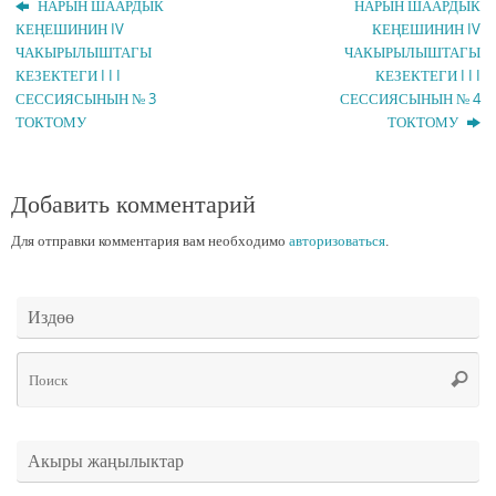
НАРЫН ШААРДЫК
НАРЫН ШААРДЫК
КЕҢЕШИНИН IV
КЕҢЕШИНИН IV
ЧАКЫРЫЛЫШТАГЫ
ЧАКЫРЫЛЫШТАГЫ
КЕЗЕКТЕГИ I I I
КЕЗЕКТЕГИ I I I
СЕССИЯСЫНЫН № 3
СЕССИЯСЫНЫН № 4
ТОКТОМУ
ТОКТОМУ
Добавить комментарий
Для отправки комментария вам необходимо
авторизоваться
.
Издөө
Чт
Поис
ис
Акыры жаңылыктар