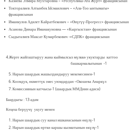
Казиева Элмира Мухтаровна – «Республика-Ата Журт» фракциясынан
Токторалиев Алтынбек Ысмаилович – «Ала-Тоо ынтымагы»
фракциясынан
Иманкулов Адилет Кайратбекович – «Өнүгүү-Прогресс» фракциясынан
Асанова Динара Иманакуновна — «Кыргызстан» фракциясынан
Сыдыгалиев Максат Кумарбекович -«СДПК» фракциясынан
4.Жерге жайгаштыруу жана кыймылсыз мүлккө укуктарды каттоо
башкармалыгынан -1
Нарын шаардык жашылдандыруу мекемесинен-1
Коомдук, өкмөттүк эмес уюмдардан –Окошева Анаркүл
Комиссиянын катчысы-1 (шаардык ММДнин адиси)
Баардыгы : 13 адам
Кеңеш берүүчү укугу менен
Нарын шаардык суу канал ишканасынын өкүлү-1
Нарын шаардык өрткө каршы кызматынын өкүлү-1