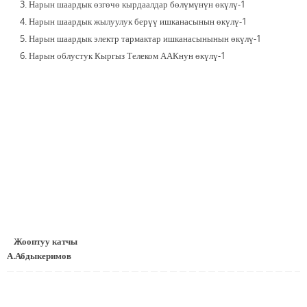
Нарын шаардык өзгөчө кырдаалдар бөлүмүнүн өкүлү-1
Нарын шаардык жылуулук берүү ишканасынын өкүлү-1
Нарын шаардык электр тармактар ишканасынынын өкүлү-1
Нарын облустук Кыргыз Телеком ААКнун өкүлү-1
Жооптуу катчы
А.Абдыкеримов