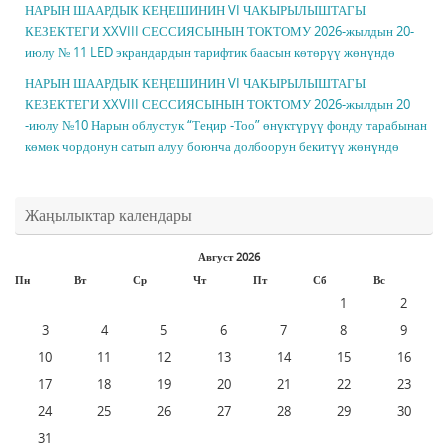
НАРЫН ШААРДЫК КЕҢЕШИНИН VI ЧАКЫРЫЛЫШТАГЫ
КЕЗЕКТЕГИ ХXVIII СЕССИЯСЫНЫН ТОКТОМУ 2026-жылдын 20-
июлу № 11 LED экрандардын тарифтик баасын көтөрүү жөнүндө
НАРЫН ШААРДЫК КЕҢЕШИНИН VI ЧАКЫРЫЛЫШТАГЫ
КЕЗЕКТЕГИ ХXVIII СЕССИЯСЫНЫН ТОКТОМУ 2026-жылдын 20
-июлу №10 Нарын облустук “Теңир -Тоо” өнүктүрүү фонду тарабынан
көмөк чордонун сатып алуу боюнча долбоорун бекитүү жөнүндө
Жаңылыктар календары
Август 2026
Пн
Вт
Ср
Чт
Пт
Сб
Вс
1
2
3
4
5
6
7
8
9
10
11
12
13
14
15
16
17
18
19
20
21
22
23
24
25
26
27
28
29
30
31