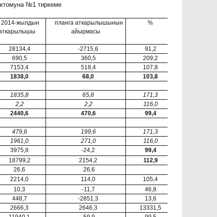
ктомуна №1 тиркеме
2014-жылдын
планга аткарылышынын
%
аткарылышы
айырмасы
28134,4
-2715,6
91,2
690,5
360,5
209,2
7153,4
518,4
107,8
1838,0
68,0
103,8
1835,8
65,8
171,3
2,2
2,2
116,0
2440,6
470,6
99,4
479,6
199,6
171,3
1961,0
271,0
116,0
3975,8
-24,2
99,4
18799,2
2154,2
112,9
26,6
26,6
2214,0
114,0
105,4
10,3
-11,7
46,8
448,7
-2851,3
13,6
2666,3
2646,3
13331,5
11940,1
-59,9
99,5