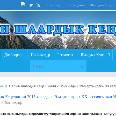
Токтомдор
Кабылдама
Шаардык Кеңеш
Долбоорлор
Иш пландар
Регламент
Шаардык Кеңеш
Что искать:
Поиск
ор
Нарын шаардык Кеңешинин 2015-жылдын 19-мартындагы XX сес
ык Кеңешинин 2015-жылдын 19-мартындагы XX сессиясынын №
Токтомдор
ын 2014-жылдын жергиликтүү бюджетинин киреше жана чыгаша бөлүгү