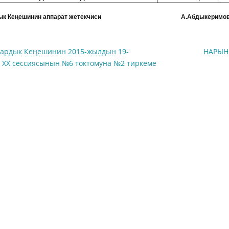
ардык Кеңешинин аппарат жетекчиси А.Абдыкеримо
ардык Кеңешинин 2015-жылдын 19-
НАРЫН
 XX сессиясынын №6 токтомуна №2 тиркеме