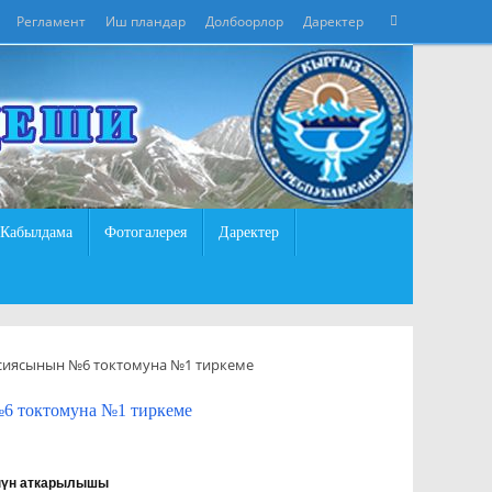
Что
Регламент
Иш пландар
Долбоорлор
Даректер
Поиск
искать:
Кабылдама
Фотогалерея
Даректер
сиясынын №6 токтомуна №1 тиркеме
6 токтомуна №1 тиркеме
нүн аткарылышы