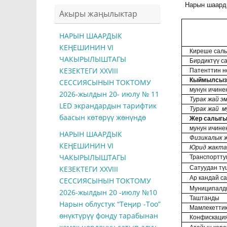
Нарын шаар
Акыры жаңылыктар
НАРЫН ШААРДЫК
КЕҢЕШИНИН VI
Киреше сал
ЧАКЫРЫЛЫШТАГЫ
Бирдиктүү с
КЕЗЕКТЕГИ ХXVIII
Патенттин н
Кыймылсыз 
СЕССИЯСЫНЫН ТОКТОМУ
мунун ичине
2026-жылдын 20- июлу № 11
Турак жай э
LED экрандардын тарифтик
Турак жай м
баасын көтөрүү жөнүндө
Жер салыг
мунун ичине
НАРЫН ШААРДЫК
Физикалык 
КЕҢЕШИНИН VI
Юрид жакта
ЧАКЫРЫЛЫШТАГЫ
Транспортту
Сатуудан тү
КЕЗЕКТЕГИ ХXVIII
Ар кандай с
СЕССИЯСЫНЫН ТОКТОМУ
Муниципалд
2026-жылдын 20 -июлу №10
Таштанды
Нарын облустук “Теңир -Тоо”
Мамлекетти
өнүктүрүү фонду тарабынан
Конфискаци