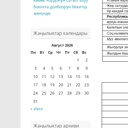
көмөк чордонун сатып алуу
Атайын кара
Жер сатууда
боюнча долбоорун бекитүү
Ар кандай с
жөнүндө
Республика
мунун ичине
Калктын эле
Жаңылыктар календары
Соц.кызмат
Муз. мекте
Август 2026
Жылуулук эн
Пн
Вт
Ср
Чт
Пт
Сб
Вс
Жылдын баш
1
2
3
4
5
6
7
8
9
10
11
12
13
14
15
16
17
18
19
20
21
22
23
24
25
26
27
28
29
30
31
« Июл
Жаңылыктар архиви