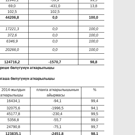
69,0
-431,0
13,8
102,5
102,5
44206,8
0,0
100,0
17221,3
0,0
100,0
372,6
0,0
100,0
6346,9
0,0
100,0
20266,0
0,0
100,0
124716,2
-1570,7
98,8
иреше бөлүгүнүн аткарылышы
ыгаша бөлүгүнүн аткарылышы
2014-жылдын
планга аткарылышынын
%
аткарылышы
айырмасы
16434,1
-94,1
99,4
32075,6
-1996,5
94,1
45177,8
-230,4
99,5
5356,8
-55,7
99,0
24790,8
-75,1
99,7
123835,1
-2451,8
98,1