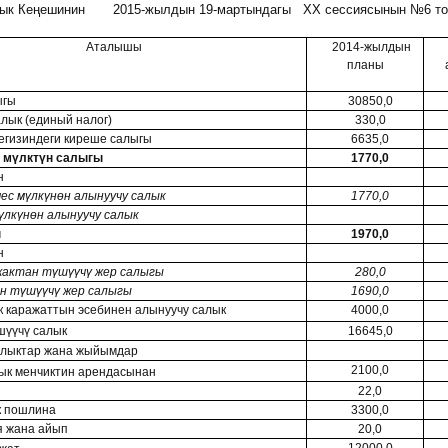
дык Кеңешинин 2015-жылдын 19-мартындагы
XX
сессиясынын №6 то
Аталышы
2014-жылдын
планы
ыгы
30850,0
алык (единый налог)
330,0
егизиндеги киреше салыгы
6635,0
мүлктүн салыгы
1770,0
н
мес мүлкүнөн алынуучу салык
1770,0
үлкүнөн алынуучу салык
ы
1970,0
н
жактан түшүүчү жер салыгы
280,0
н түшүүчү жер салыгы
1690,0
к каражаттын эсебинен алынуучу салык
4000,0
шүүчү салык
16645,0
алыктар жана жыйымдар
2100,0
ык менчиктин арендасынан
22,0
к пошлина
3300,0
я жана айып
20,0
12000,0