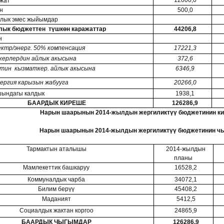
жат
н
500,0
алык эмес жыйымдар
лык бюджеттен түшкөн каражаттар
44206,8
н
ктр/энерг. 50% компенсация
17221,3
керлердин айлык акысына
372,6
птин кызматкер. айлык акысына
6346,9
ергия карызын жабууга
20266,0
ындагы калдык
1938,1
БААРДЫК КИРЕШЕ
126286,9
Нарын шаарынын 2014-жылдын жергиликтүү бюджетинин к
Нарын шаарынын 2014-жылдын жергиликтүү бюджетинин ч
Тармактын аталышы
2014-жылдын
планы
Мамлекеттик башкаруу
16528,2
Коммуналдык чарба
34072,1
Билим берүү
45408,2
Маданият
5412,5
Социалдык жактан коргоо
24865,9
БААРДЫК ЧЫГЫМДАР
126286,9