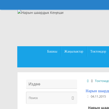
Перейти
к
содержимому
Перейти
Башкы
Жаңылыктар
Токтомдор
к
содержимому
Главная
Токтомд
Издөө
Нарын шаард
Что
04.11.2015
Поиск
искать:
Нарын шаар