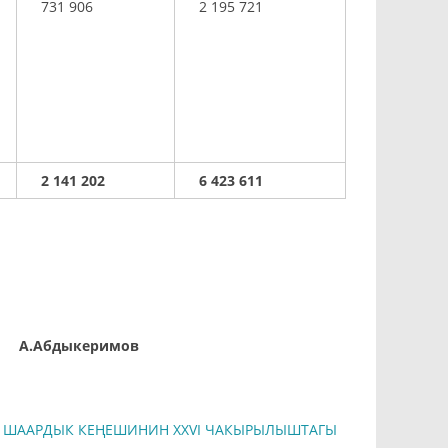
731 906
2 195 721
2 141 202
6 423 611
.Абдыкеримов
 ШААРДЫК КЕҢЕШИНИН XXVI ЧАКЫРЫЛЫШТАГЫ