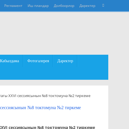
Что
Регламент
Иш пландар
Долбоорлор
Даректер
Поиск
искать:
Кабылдама
Фотогалерея
Даректер
агы XXVI сессиясынын №8 токтомуна №2 тиркеме
сессиясынын №8 токтомуна №2 тиркеме
XVI сессиясынын №8 токтомуна №2 тиркеме