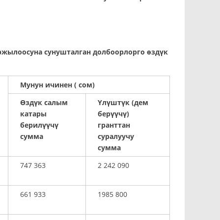
жылоосуна сунушталган долбоорлорго өздүк
Мунун ичинен ( сом)
Өздүк салым
Үлүштүк (дем
катары
берүүчү)
берилүүчү
гранттан
сумма
суралуучу
сумма
747 363
2 242 090
661 933
1985 800