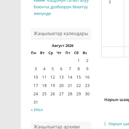
көмөк чордонун сатып алуу
3
боюнча долбоорун бекитүү
жөнүндө
Жаңылыктар календары
Август 2026
Пн
Вт
Ср
Чт
Пт
Сб
Вс
1
2
3
4
5
6
7
8
9
10
11
12
13
14
15
16
17
18
19
20
21
22
23
24
25
26
27
28
29
30
Нарын ш
31
« Июл
Нарын шаа
Жаңылыктар архиви