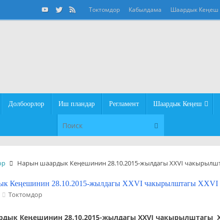
Токтомдор
Кабылдама
Шаардык Кеңеш
Долбоорлор
Иш пландар
Регламент
Шаардык Кеңеш
Что искать:
Поиск
ор
Нарын шаардык Кеңешинин 28.10.2015-жылдагы XXVI чакырылшт
ык Кеңешинин 28.10.2015-жылдагы XXVI чакырылштагы XXVI 
Токтомдор
дык Кеңешинин 28.10.2015-жылдагы XXVI чакырылштагы X