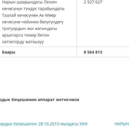
Нарын шаарындагы Ленин
2 927 627
көчөсүнүн түндүк тарабындагы
Таалай көчөсүнөн Ак-Мөөр
көчөсүнө чейинки бөлүгүндөгү
тротуардын эки жагындагы
арыктарга темир бетон
латокторду жаткызуу
Баары
8 564 813
аардык Кеңешинин аппарат жетекчиси А
рдык Кеңешинин 28.10.2015-жылдагы XXVI
НАРЫН