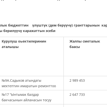
лык бюджеттин үлүштүк (дем берүүчү) гранттарынын кар
ы берилүүчү каражаттын эсеби
Курулуш оьектилеринин
Жалпы сметалык
аталышы
баасы
№9А.Садыков атындагы
2 989 453
мектептин имаратын ремонттоо
№17 “Ынтымак балдар
2 647 733
бакчасынын айланасын тосуу