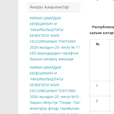
Акыры жаңылыктар
НАРЫН ШААРДЫК
КЕҢЕШИНИН VI
Республика
ЧАКЫРЫЛЫШТАГЫ
салым катар
КЕЗЕКТЕГИ ХXVIII
СЕССИЯСЫНЫН ТОКТОМУ
№
2026-жылдын 20- июлу № 11
LED экрандардын тарифтик
баасын көтөрүү жөнүндө
НАРЫН ШААРДЫК
КЕҢЕШИНИН VI
ЧАКЫРЫЛЫШТАГЫ
КЕЗЕКТЕГИ ХXVIII
1
СЕССИЯСЫНЫН ТОКТОМУ
2026-жылдын 20 -июлу №10
2
Нарын облустук “Теңир -Тоо”
өнүктүрүү фонду тарабынан