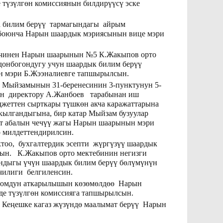
 түзүлгөн комиссиянын билдирүүсү эске
а билим берүү тармагындагы айрым
 боюнча Нарын шаардык мэриясынын вице мэри
 ичинен Нарын шаарынын №5 К.Жакыпов орто
донбогондугу учун шаардык билим берүү
н мэри Б.Жээналиевге тапшырылсын.
 Мыйзамынын 31-беренесинин 3-пунктунун 5-
ин директору А.Жанбоев тарабынан иш
юджеттен сырткары түшкөн акча каражаттарына
кылгандыгына, бир катар Мыйзам бузуулар
ат абалын чечүү жагы Нарын шаарынын мэри
о милдеттендирилсин.
тоо, бухгалтердик эсепти жүргүзүү шаардык
сын. К.Жакыпов орто мектебинин негизги
андыгы үчүн шаардык билим берүү бөлүмүнүн
чилиги белгиленсин.
октомдун аткарылышын көзөмөлдөө Нарын
е түзүлгөн комиссияга тапшырылсын.
Кеңешке кагаз жүзүндө маалымат берүү Нарын