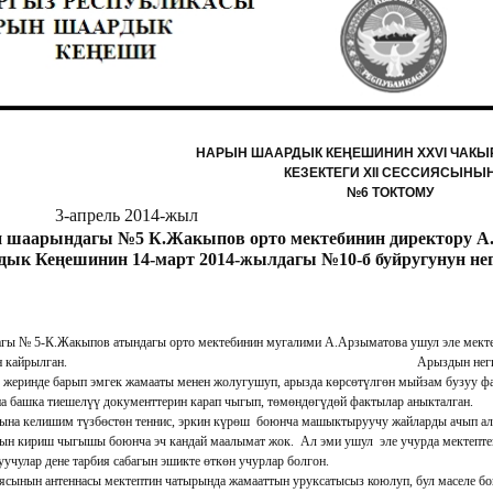
НАРЫН ШААРДЫК КЕҢЕШИНИН ХХVI ЧАК
КЕЗЕКТЕГИ XII СЕССИЯСЫНЫ
№6 ТОКТОМУ
прель 2014-жыл Нар
 шаарындагы №5 К.Жакыпов орто мектебинин директору А.
ык Кеңешинин 14-март 2014-жылдагы №10-б буйругунун нег
гы № 5-К.Жакыпов атындагы орто мектебинин мугалими А.Арзыматова ушул эле мекте
 менен кайрылган. Арыздын негизинде атайын депутатт
 жеринде барып эмгек жамааты менен жолугушуп, арызда көрсөтүлгөн мыйзам бузуу ф
рын жана башка тиешелүү документтерин карап чыгы
тына келишим түзбөстөн теннис, эркин күрөш боюнча машыктыруучу жайларды ачып а
нын кириш чыгышы боюнча эч кандай маалымат жок. Ал эми ушул эле учурда мектептег
ында окуучулар дене тарбия сабагын эшикте ө
ясынын антеннасы мектептин чатырында жамааттын уруксатысыз коюлуп, бул маселе 