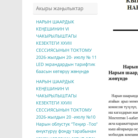
Акыры жаңылыктар
НАРЫН ШААРДЫК
КЕҢЕШИНИН VI
ЧАКЫРЫЛЫШТАГЫ
КЕЗЕКТЕГИ ХXVIII
СЕССИЯСЫНЫН ТОКТОМУ
2026-жылдын 20- июлу № 11
3-а
LED экрандардын тарифтик
Нарын
баасын көтөрүү жөнүндө
Нарын шаард
жөнүндө
НАРЫН ШААРДЫК
КЕҢЕШИНИН VI
ЧАКЫРЫЛЫШТАГЫ
Нарын шаарында
атайын арыз
КЕЗЕКТЕГИ ХXVIII
комиссия түзүлүп,
СЕССИЯСЫНЫН ТОКТОМУ
иш кагазда
2026-жылдын 20 -июлу №10
Мектептин 1-каба
Нарын облустук “Теңир -Тоо”
акча каражаттары
кыш айлар
өнүктүрүү фонду тарабынан
мобилдик компани