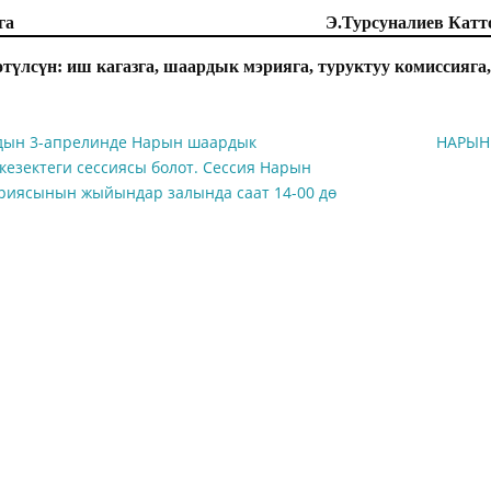
рага Э.Турсуналиев Каттоо№20
түлсүн: иш кагазга, шаардык мэрияга, туруктуу комиссияга
дын 3-апрелинде Нарын шаардык
НАРЫН
езектеги сессиясы болот. Сессия Нарын
риясынын жыйындар залында саат 14-00 дө