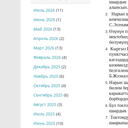
шаардык 
алынсын.
Июль 2026
(11)
Нарын ша
кемчилик
Июнь 2026
(1)
С.Эсенам
Май 2026
(13)
Өзүнүн п
мектебин
Апрель 2026
(2)
бөлүмүнү
Март 2026
(13)
Кыргыз Р
пунктчас
Февраль 2026
(4)
кагаздар
көзөмөлд
Декабрь 2025
(2)
белгилен
Б.Жээнал
Ноябрь 2025
(6)
Нарын ша
Октябрь 2025
(4)
билим бе
каражатт
Сентябрь 2025
(6)
борбордо
Август 2025
(3)
Бул токт
шаардык 
Июль 2025
(4)
Токтомду
шаарынын
Июнь 2025
(10)