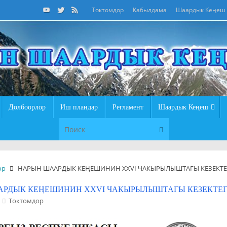
Токтомдор
Кабылдама
Шаардык Кеңеш
Долбоорлор
Иш пландар
Регламент
Шаардык Кеңеш
Что искать:
Поиск
ор
НАРЫН ШААРДЫК КЕҢЕШИНИН ХХVI ЧАКЫРЫЛЫШТАГЫ КЕЗЕКТЕГ
РДЫК КЕҢЕШИНИН ХХVI ЧАКЫРЫЛЫШТАГЫ КЕЗЕКТЕГ
Токтомдор