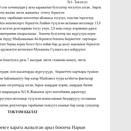
ө гана маалымат берген. №1- Токтогул
сом өлчөмүндөгү акча каражатын бухгалтер чогултуп алган , бирок
ча жалпы эмгек жамаатка отчету берилген
асы тосулуп, пластик терезелер
айсы мекемелерге берилген.Атайын түзүлгөн актынын негизинде 13,0
келген делегацияны тосуу үчүн, 2,0 миң сомду мэриянын адиси
лык иштеринин аткарылышы боюнча бухгалтер иш жүргүзүш керек
ыйзамынын 44-беренеси боюнча бюджеттен сырткары
чет бериш керек болсо буга чейин бир да жолу маалымат берилген
и, кружоктун жетекчиси Мукашова Гүлназга кол койдуртуп
ртридж алганбыз деп жооп берген.
н бошотулса дагы 7 жылдык эмгек стажыны кошуп, эмгек
дик эсеп кысаптарды жүргүзүүдө, бюджеттен сырткары түшкөн
на байланыштуу бир катар Мыйзамга туура келбеген фактылар
на сөгүштөрдү алган, бирок шаардык мэрия, шаардык билим
 №5 К.Жакыпов орто мектебинин директору
угунун негизинде түзүлгөн комиссиянын билдирүүсү сессиянын
штин депутаттары тарабынан талкууга алынып бир катар сунуштар
 КЫЛАТ
вге карата жазылган арыз боюнча Нарын