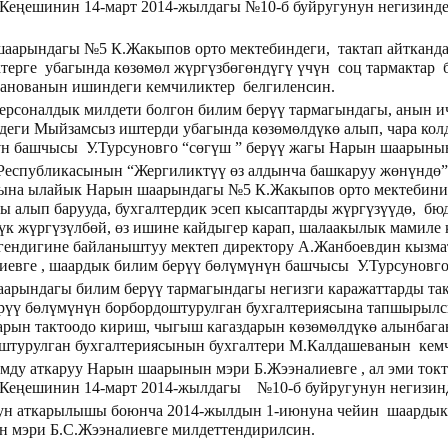
Кеңешинин 14-март 2014-жылдагы №10-б буйругунун негизинде
арындагы №5 К.Жакыпов орто мектебиндеги, тактап айтканд
терге убагында көзөмөл жүргүзбөгөндүгү үчүн соц тармактар
анованын ишиндеги кемчиликтер белгиленсин.
ерсоналдык милдети болгон билим берүү тармагындагы, анын
деги Мыйзамсыз иштерди убагында көзөмөлдүкө алып, чара кол
н башчысы У.Турсуновго “сөгүш ” берүү жагы Нарын шаарыны
еспубликасынын “Жергиликтүү өз алдынча башкаруу жөнүндө”
ына ылайык Нарын шаарындагы №5 К.Жакыпов орто мектебин
ды алып барууда, бухгалтердик эсеп кысаптарды жүргүзүүдө, б
үк жүргүзүлбөй, өз ишине кайдыгер карап, шалаакылык мамиле 
гендигине байланыштуу мектеп директору А.Жанбоевдин кызм
иевге , шаардык билим берүү бөлүмүнүн башчысы У.Турсуновг
арындагы билим берүү тармагындагы негизги каражаттарды так
рүү бөлүмүнүн борбордоштурулган бухгалтериясына тапшырыл
арын тактоодо кириш, чыгыш кагаздарын көзөмөлдүкө алынбаг
штурулган бухгалтериясынын бухгалтери М.Калдашеванын кем
омду аткаруу Нарын шаарынын мэри Б.Жээналиевге , ал эми т
Кеңешинин 14-март 2014-жылдагы №10-б буйругунун негизинд
н аткарылышы боюнча 2014-жылдын 1-июнуна чейин шаардык 
 мэри Б.С.Жээналиевге милдеттендирилсин.