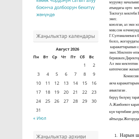
көмөк чордонун сатып алуу
мурунку нач
боюнча долбоорун бекитүү
атындагы орто мек
Токтогул мектеби
жөнүндө
эмес. ЮС
коюлган, ал эми э
миң сом өлчөмүндө
Жаңылыктар календары
Г.Султаналиевага 
болсо, жогору
каражаттарынын са
Август 2026
эмес.Мектепте өтп
Пн
Вт
Ср
Чт
Пт
Сб
Вс
беришкен.
Ал эми мектептин
1
2
китепчесине жазып,
3
4
5
6
7
8
9
Комиссия мүчөл
10
11
12
13
14
15
16
акча каражаттарын
аныктаган . Буга
17
18
19
20
21
22
23
берүү бөлүмү
24
25
26
27
28
29
30
А.Жанбоевге кара
31
күн тартибине деп
« Июл
айтылды.Жогоруда
Нарын ша
Жаңылыктар архиви