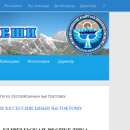
Что
Регламент
Иш пландар
Долбоорлор
Даректер
Поиск
искать:
Кабылдама
Фотогалерея
Даректер
И XII СЕССИЯСЫНЫН №6 ТОКТОМУ
И XII СЕССИЯСЫНЫН №6 ТОКТОМУ