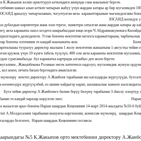
альниги К.Жакыпов келип орноттуруп кеткендиги жөнүнд
тебинин шамал алып кеткен чатырын жабуу үчүн жардам катары ар бир мугалимден 100 
 ЮСАИД аркылуу чатырчаланып, чогултулган акча каражаттарынын чыгымдалганы боюн
АИД коомдук уюму тарабынан мектептин айлан
ски дубалдын кирпичтери жана эски терезе, эшиктери сатылган жана жардам катары ар к
гү акча каражаты ошол кездеги шаарыбыздын вице-мэри Ч.Абдраимакуновага Кытайдан 
берилгендиги далилденген. Устав боюнча мектептин негизги каражаттарына, чарбачы
дагылар боюнча эсепчинин эч кандай маалыматы жок. Билим берүү М
рпталышы тууралуу директор жылына 1 жолу мектептин жамаатына 1-августка чейин от
өгөн кружок үчүн 10 күнгө табель түзүлүп, 400 сом акча каражаты мектептин мугалим
Директордон сураганыбызда бул каражатка ка
 мугалими , Жакыпбекова Розанын эмгек китепчеси оңдолуп, мугалимдик жумуш ордуна
 кол коюп, печать басып бергендиги аныкталган.
өрү мектеп директору А.Жанбоев тарабынан иш кагаздарды жүргүзүүдө, бухгалтер
а көзөмөлдүк жүргүзүлбөй, өз ишине кайдыгер карап, шалаакылык мамиле кылгандыгы
 чейин директор А.Жанбоевге билим берүү бөлүмү тарабынан 3-4жолу эскертүү жа
 тарабынан эч кандай чаралар көрүлгөн эмес. Нарын шаарындагы
та жазылган арыз боюнча Нарын шаардык Кеңешинин 14-март 2014-жылдагы №10-б буйр
утат А.Молдосалиев тарабынан кошумча киргизилип, комиссия мүчөлөрү, шаардык Кеңе
гыларды белгилеп, Нарын шаардык Кеңешинин сессиясы
ТОКТОМ
арындагы №5 К.Жакыпов орто мектебинин директору А.Жанбое