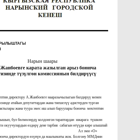
ЫРЫЛЫШТАГЫ
Н
ын шаары
Жанбоевге карата жазылган арыз боюнча
изинде түзүлгөн комиссиянын билдирүүсү
птин директору А.Жанбоевге нааразычылыгын билдирүү менен
ардан жана тиешелүү адистерден турган
актылары жана туура эмес иш алып баруулары боюнча мектептин
п, төмөндөгүдөй фактылар аныкталган.
лышып, бул бөлмөлөрдү колдонгон тараптардан ижарага түшкөн
и окуучулардын өздөрү дене тарбия сабагын өтүүдө кире алышпай
ткөн учурлар болгон. Ал эми «О»
боюнча директордун өзүнүн да маалыматы жок. Болгону ММДнин