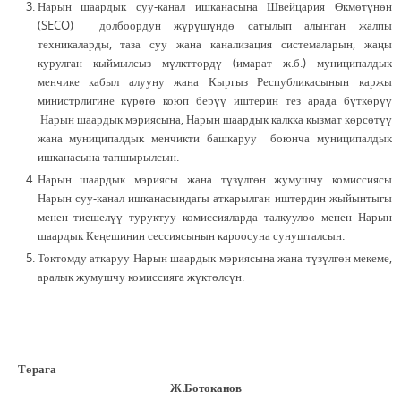
Нарын шаардык суу-канал ишканасына Швейцария Өкмөтүнөн
(SECO) долбоордун жүрүшүндө сатылып алынган жалпы
техникаларды, таза суу жана канализация системаларын, жаңы
курулган кыймылсыз мүлкттөрдү (имарат ж.б.) муниципалдык
менчике кабыл алууну жана Кыргыз Республикасынын каржы
министрлигине күрөгө коюп берүү иштерин тез арада бүткөрүү
Нарын шаардык мэриясына, Нарын шаардык калкка кызмат көрсөтүү
жана муниципалдык менчикти башкаруу боюнча муниципалдык
ишканасына тапшырылсын.
Нарын шаардык мэриясы жана түзүлгөн жумушчу комиссиясы
Нарын суу-канал ишканасындагы аткарылган иштердин жыйынтыгы
менен тиешелүү туруктуу комиссияларда талкуулоо менен Нарын
шаардык Кеңешинин сессиясынын кароосуна сунушталсын.
Токтомду аткаруу Нарын шаардык мэриясына жана түзүлгөн мекеме,
аралык жумушчу комиссияга жүктөлсүн.
Төрага
Ж.Ботоканов