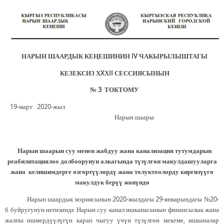
НАРЫН ШААРДЫК КЕ
Ң
ЕШИНИН
IV
ЧАКЫРЫЛЫШТАГЫ
КЕЗЕКСИЗ Х
X
Х
II
СЕССИЯСЫНЫН
№
3
ТОКТОМУ
19-март 2020-жыл
Нарын шаары
Нарын
шаарын
суу менен жабдуу жана канализация тутумдарын
реабилитациялоо долбоорунун
алкагында түзүлгөн макулдашууларга
жана келишимдерге өзгөртүүлөрдү жана толуктоолорду киргизүүгө
макулдук берүү
ж
өнүндө
Нарын шаардык мэриясынын 2020-жылдагы 29-январындагы №20-
б буйругунун негизинде Нарын суу канал ишканасынын финансылык жана
жалпы ишмердүүлүгүн карап чыгуу үчүн түзүлгөн мекеме, ишканалар