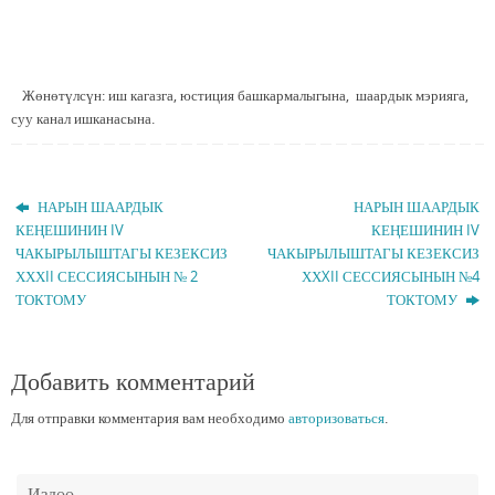
Жөнөтүлсүн: иш кагазга, юстиция башкармалыгына, шаардык мэрияга,
суу канал ишканасына.
НАРЫН ШААРДЫК
НАРЫН ШААРДЫК
КЕҢЕШИНИН IV
КЕҢЕШИНИН IV
ЧАКЫРЫЛЫШТАГЫ КЕЗЕКСИЗ
ЧАКЫРЫЛЫШТАГЫ КЕЗЕКСИЗ
ХХХII СЕССИЯСЫНЫН № 2
ХХXII СЕССИЯСЫНЫН №4
ТОКТОМУ
ТОКТОМУ
Добавить комментарий
Для отправки комментария вам необходимо
авторизоваться
.
Издөө