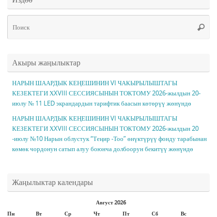
Чт
Поис
ис
Акыры жаңылыктар
НАРЫН ШААРДЫК КЕҢЕШИНИН VI ЧАКЫРЫЛЫШТАГЫ
КЕЗЕКТЕГИ ХXVIII СЕССИЯСЫНЫН ТОКТОМУ 2026-жылдын 20-
июлу № 11 LED экрандардын тарифтик баасын көтөрүү жөнүндө
НАРЫН ШААРДЫК КЕҢЕШИНИН VI ЧАКЫРЫЛЫШТАГЫ
КЕЗЕКТЕГИ ХXVIII СЕССИЯСЫНЫН ТОКТОМУ 2026-жылдын 20
-июлу №10 Нарын облустук “Теңир -Тоо” өнүктүрүү фонду тарабынан
көмөк чордонун сатып алуу боюнча долбоорун бекитүү жөнүндө
Жаңылыктар календары
Август 2026
Пн
Вт
Ср
Чт
Пт
Сб
Вс