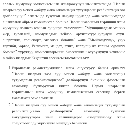
аралык жумушчу комиссиясынын изилдөөсүнүн жыйынтыгында “Нарын
шаарын суу менен жабдуу жана канализация тутумдарын реабилитациялоо
долбоорунун” алкагында түзүлгөн макулдашууларда жана келишимдерде
аныкталган айрым кемчиликтер боюнча Нарын шаарынын мэриинин жана
жумушчу комиссиясынын сунушун талкуулаган “Муниципалдык менчик
жер, турак-жай, коммуналдык тейлөө, архитектура-курулуш, отун-
энергетика, транспорт, экология боюнча” жана “Мыйзамдуулук, укук
тартиби, коргоо, Регламент, мандат, этика, коррупцияга каршы күрөшүү
боюнча” туруктуу комиссияларынын биргелешкен отурумунун чечимине
ылайык шаардык Кеңештин сессиясы
токтом кылат:
Европалык реконструкциялоо жана өнүктүрүү банкы аркылуу
“Нарын шаарын таза суу менен жабдуу жана канализация
тутумдарын реабилитациялоо” долбоорунун биринчи фазасынын
алкагында бүткөрүлгөн иштер боюнча Нарын шаарынын
мэриясынын жана жумушчу комиссиясынын сессияда берген
маалыматы эске алынсын.
“Нарын шаарын суу менен жабдуу жана канализация тутумдарын
реабилитациялоо долбоорунун” алкагында түзүлгөн
макулдашууларга жана келишимдерге өзгөртүүлөрдү жана
толуктоолорду киргизүүгө макулдук берилсин.