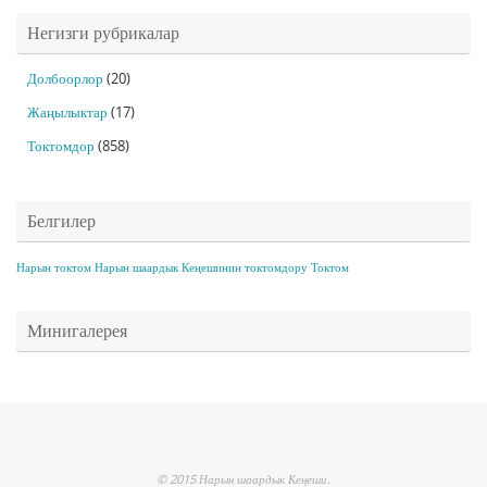
Негизги рубрикалар
Долбоорлор
(20)
Жаңылыктар
(17)
Токтомдор
(858)
Белгилер
Нарын токтом
Нарын шаардык Кеңешинин токтомдору
Токтом
Минигалерея
© 2015 Нарын шаардык Кеңеши.