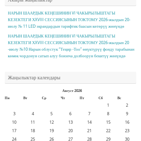
НАРЫН ШААРДЫК КЕҢЕШИНИН VI ЧАКЫРЫЛЫШТАГЫ
КЕЗЕКТЕГИ ХXVIII СЕССИЯСЫНЫН ТОКТОМУ 2026-жылдын 20-
июлу № 11 LED экрандардын тарифтик баасын көтөрүү жөнүндө
НАРЫН ШААРДЫК КЕҢЕШИНИН VI ЧАКЫРЫЛЫШТАГЫ
КЕЗЕКТЕГИ ХXVIII СЕССИЯСЫНЫН ТОКТОМУ 2026-жылдын 20
-июлу №10 Нарын облустук “Теңир -Тоо” өнүктүрүү фонду тарабынан
көмөк чордонун сатып алуу боюнча долбоорун бекитүү жөнүндө
Жаңылыктар календары
Август 2026
Пн
Вт
Ср
Чт
Пт
Сб
Вс
1
2
3
4
5
6
7
8
9
10
11
12
13
14
15
16
17
18
19
20
21
22
23
24
25
26
27
28
29
30