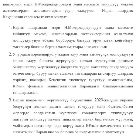
шаарынын мэри Н.Молдокадыровдун жана маселеге тийиштүү мекеме
жетекчилердин маалыматтарын угуп, талкуулап Нарын шаардык
Кеңешинин сессиясы
токтом кылат:
Нарын шаарынын мэри Н.Молдокадыровдун жана маселеге
тийиштүү мекеме, ишканалардын жетекчилеринин азык-түлүк
коопсуздугунун абалы, борбордук базарда орун алган көйгөйлүү
маселелер боюнча берген маалыматтары эске алынсын.
Учурдагы коронавирусту алдын алуу жана азык-түлүк коопсуздугун
жөнгө салуу боюнча жүргүзүлуп жаткан күчөтүлгөн режимге
байланыштуу жергиликтүү бюджетти туура максаттуу пайдаланууга
өзгөчө көңүл буруу менен ашыкча чыгымдарды кыскартуу шаардык
мэрияга, шаардык Кеңештин тиешелүү туруктуу комиссиясына,
КРнын финансы министрлигинин Нарындагы башкармалыгына
тапшырылсын.
Нарын шаарынын жергиликтүү бюджетинин 2020-жылдын киреше
бөлүгүнүн планын ашыгы менен толтуруу жана белгиленбеген
жерлерде соода-сатык жүргүзгөн соодагерлерге түшүндүрүү
иштерин тийиштүү мекеме, ишканалар менен биргеликте жүргүзүп,
мыйзамдын негизинде чара көрүү жагы КРнын мамлекеттик салык
кызматынын Нарын шаары боюнча башкармалыгына жүктөлсүн.