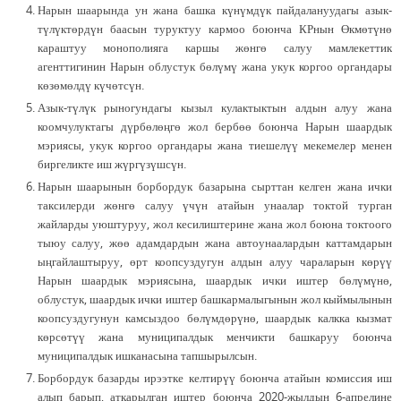
Нарын шаарында ун жана башка күнүмдүк пайдалануудагы азык-
түлүктөрдүн баасын туруктуу кармоо боюнча КРнын Өкмөтүнө
караштуу монополияга каршы жөнгө салуу мамлекеттик
агенттигинин Нарын облустук бөлүмү жана укук коргоо органдары
көзөмөлдү күчөтсүн.
Азык-түлүк рыногундагы кызыл кулактыктын алдын алуу жана
коомчулуктагы дүрбөлөңгө жол бербөө боюнча Нарын шаардык
мэриясы, укук коргоо органдары жана тиешелүү мекемелер менен
биргеликте иш жүргүзүшсүн.
Нарын шаарынын борбордук базарына сырттан келген жана ички
таксилерди жөнгө салуу үчүн атайын унаалар токтой турган
жайларды уюштуруу, жол кесилиштерине жана жол боюна токтоого
тыюу салуу, жөө адамдардын жана автоунаалардын каттамдарын
ыңгайлаштыруу, өрт коопсуздугун алдын алуу чараларын көрүү
Нарын шаардык мэриясына, шаардык ички иштер бөлүмүнө,
облустук, шаардык ички иштер башкармалыгынын жол кыймылынын
коопсуздугунун камсыздоо бөлүмдөрүнө, шаардык калкка кызмат
көрсөтүү жана муниципалдык менчикти башкаруу боюнча
муниципалдык ишканасына тапшырылсын.
Борбордук базарды ирээтке келтирүү боюнча атайын комиссия иш
алып барып, аткарылган иштер боюнча 2020-жылдын 6-апрелине