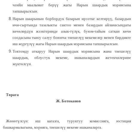
чеийн маалымат берүү жагы Нарын шаардык мэриясына
тапшырылсын.
Нарын шаарынын борбордук базарын ирээтке келтирүү, базардын
ичи-сыртында тазалыкты сактоо менен базардын айланасындагы
көчөлөрдүн жээктеринде азык-түлүк, буюм-тайым саткан көчө
соодасына тыюу салуу боюнча тиешелүү мекемелер менен бирдикте
иш жүргүзүү жагы Нарын шаардык мэриясына тапшырылсын.
Токтомду аткаруу Нарын шаардык мэриясына жана тиешелүү
шаардык, облустук мекеме, ишканалардын жетекчилерине
жүктөлсүн.
Төрага
Ж. Ботоканов
Жөнөтүлсүн: иш кагазга, туруктуу комиссияга, юстиция
башкармалыгына, мэрияга, тиешелүү мекеме ишканаларга.