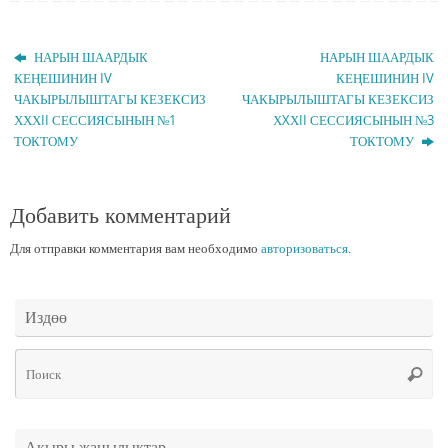
НАРЫН ШААРДЫК
НАРЫН ШААРДЫК
КЕҢЕШИНИН IV
КЕҢЕШИНИН IV
ЧАКЫРЫЛЫШТАГЫ КЕЗЕКСИЗ
ЧАКЫРЫЛЫШТАГЫ КЕЗЕКСИЗ
ХХХII СЕССИЯСЫНЫН №1
ХXХII СЕССИЯСЫНЫН №3
ТОКТОМУ
ТОКТОМУ
Добавить комментарий
Для отправки комментария вам необходимо
авторизоваться
.
Издөө
Чт
Поис
ис
Акыры жаңылыктар