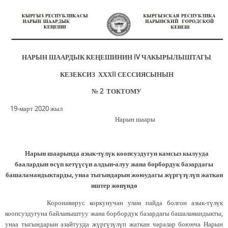
НАРЫН ШААРДЫК КЕ
Ң
ЕШИНИН
IV
ЧАКЫРЫЛЫШТАГЫ
КЕЗЕКСИЗ ХХХ
II
СЕССИЯСЫНЫН
№
2
ТОКТОМУ
19-март 2020 жыл
Нарын шаары
Нарын шаарында азык-түлүк коопсуздугун камсыз кылууда
баалардын өсүп кетүүсүн
алдын-алуу жана борбордук базардагы
башаламандыктарды, унаа тыгындарын жоюудагы жүргүзүлүп жаткан
иштер жөнүндө
Коронавирус коркунучан улам пайда болгон азык-түлүк
коопсуздугуна байланыштуу жана борбордук базардагы башаламандыкты,
унаа тыгындарын азайтууда жүргүзүлүп жаткан чаралар боюнча Нарын