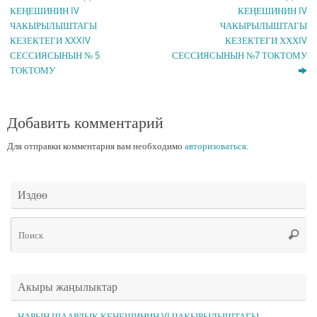
КЕҢЕШИНИН IV
КЕҢЕШИНИН IV
ЧАКЫРЫЛЫШТАГЫ
ЧАКЫРЫЛЫШТАГЫ
КЕЗЕКТЕГИ ХXXIV
КЕЗЕКТЕГИ ХХХIV
СЕССИЯСЫНЫН № 5
СЕССИЯСЫНЫН №7 ТОКТОМУ
ТОКТОМУ
Добавить комментарий
Для отправки комментария вам необходимо
авторизоваться
.
Издөө
Чт
Поис
ис
Акыры жаңылыктар
НАРЫН ШААРДЫК КЕҢЕШИНИН VI ЧАКЫРЫЛЫШТАГЫ