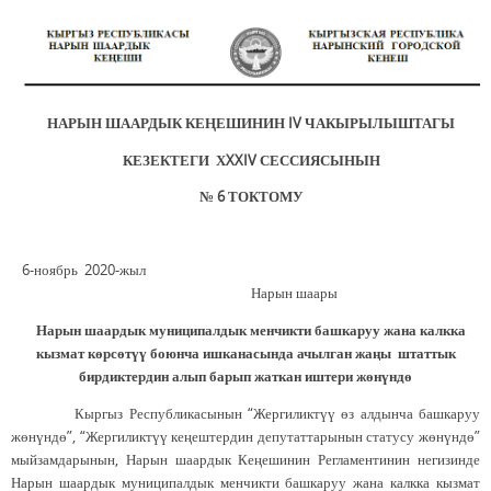
НАРЫН ШААРДЫК КЕ
Ң
ЕШИНИН
IV
ЧАКЫРЫЛЫШТАГЫ
КЕЗЕКТЕГИ Х
XXIV
СЕССИЯСЫНЫН
№
6 ТОКТОМУ
6-ноябрь 2020-жыл
Нарын шаары
Нарын шаардык муниципалдык менчикти башкаруу жана калкка
кызмат көрсөтүү боюнча ишканасында ачылган жаңы штаттык
бирдиктердин алып барып жаткан иштери жөнүндө
Кыргыз Республикасынын “Жергиликтүү өз алдынча башкаруу
жөнүндө”, “Жергиликтүү кеңештердин депутаттарынын статусу жөнүндө”
мыйзамдарынын, Нарын шаардык Кеңешинин Регламентинин негизинде
Нарын шаардык муниципалдык менчикти башкаруу жана калкка кызмат