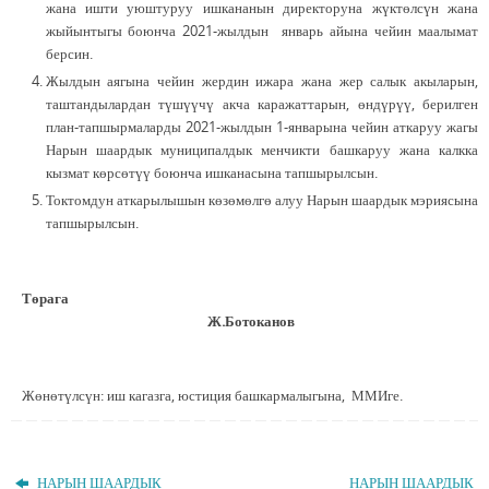
жана ишти уюштуруу ишкананын директоруна жүктөлсүн жана
жыйынтыгы боюнча 2021-жылдын январь айына чейин маалымат
берсин.
Жылдын аягына чейин жердин ижара жана жер салык акыларын,
таштандылардан түшүүчү акча каражаттарын, өндүрүү, берилген
план-тапшырмаларды 2021-жылдын 1-январына чейин аткаруу жагы
Нарын шаардык муниципалдык менчикти башкаруу жана калкка
кызмат көрсөтүү боюнча ишканасына тапшырылсын.
Токтомдун аткарылышын көзөмөлгө алуу Нарын шаардык мэриясына
тапшырылсын.
Төрага
Ж.Ботоканов
Жөнөтүлсүн: иш кагазга, юстиция башкармалыгына, ММИге.
НАРЫН ШААРДЫК
НАРЫН ШААРДЫК