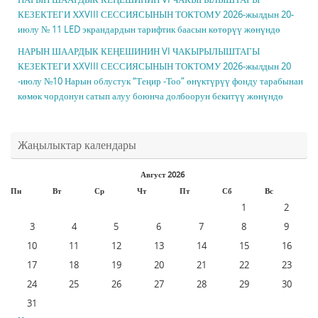
КЕЗЕКТЕГИ ХXVIII СЕССИЯСЫНЫН ТОКТОМУ 2026-жылдын 20-
июлу № 11 LED экрандардын тарифтик баасын көтөрүү жөнүндө
НАРЫН ШААРДЫК КЕҢЕШИНИН VI ЧАКЫРЫЛЫШТАГЫ
КЕЗЕКТЕГИ ХXVIII СЕССИЯСЫНЫН ТОКТОМУ 2026-жылдын 20
-июлу №10 Нарын облустук “Теңир -Тоо” өнүктүрүү фонду тарабынан
көмөк чордонун сатып алуу боюнча долбоорун бекитүү жөнүндө
Жаңылыктар календары
Август 2026
Пн
Вт
Ср
Чт
Пт
Сб
Вс
1
2
3
4
5
6
7
8
9
10
11
12
13
14
15
16
17
18
19
20
21
22
23
24
25
26
27
28
29
30
31