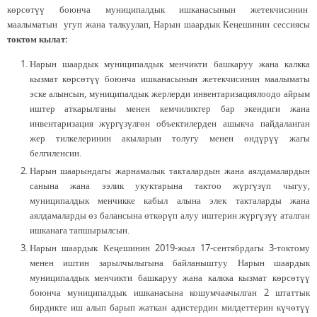
көрсөтүү боюнча муниципалдык ишканасынын жетекчисинин
маалыматын угуп жана талкуулап, Нарын шаардык Кеңешинин сессиясы
токтом кылат:
Нарын шаардык муниципалдык менчикти башкаруу жана калкка
кызмат көрсөтүү боюнча ишканасынын жетекчисинин маалыматы
эске алынсын, муниципалдык жерлерди инвентаризациялоодо айрым
иштер аткарылганы менен кемчиликтер бар экендиги жана
инвентаризация жүргүзүлгөн объектилерден ашыкча пайдаланган
жер тилкелеринин акыларын толугу менен өндүрүү жагы
белгиленсин.
Нарын шаарындагы жарнамалык такталардын жана аялдамалардын
санына жана ээлик укуктарына тактоо жүргүзүп чыгуу,
муниципалдык менчикке кабыл алына элек такталарды жана
аялдамаларды өз балансына өткөрүп алуу иштерин жүргүзүү аталган
ишканага тапшырылсын.
Нарын шаардык Кеңешинин 2019-жыл 17-сентябрдагы 3-токтому
менен иштин зарылчылыгына байланыштуу Нарын шаардык
муниципалдык менчикти башкаруу жана калкка кызмат көрсөтүү
боюнча муниципалдык ишканасына кошумчаачылган 2 штаттык
бирдикте иш алып барып жаткан адистердин милдеттерин күчөтүү