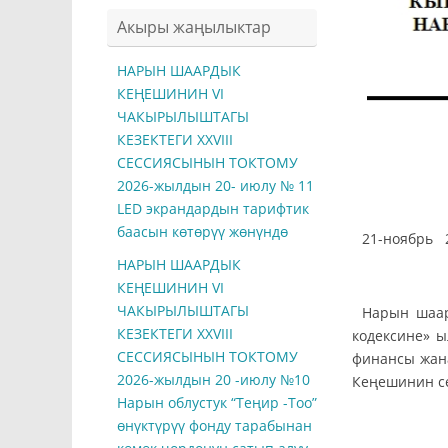
Акыры жаңылыктар
НАРЫН ШААРДЫК
КЕҢЕШИНИН VI
ЧАКЫРЫЛЫШТАГЫ
КЕЗЕКТЕГИ ХXVIII
СЕССИЯСЫНЫН ТОКТОМУ
2026-жылдын 20- июлу № 11
LED экрандардын тарифтик
баасын көтөрүү жөнүндө
21-
НАРЫН ШААРДЫК
КЕҢЕШИНИН VI
ЧАКЫРЫЛЫШТАГЫ
Нарын шаар
КЕЗЕКТЕГИ ХXVIII
кодексине» 
СЕССИЯСЫНЫН ТОКТОМУ
финансы жан
2026-жылдын 20 -июлу №10
Кеңешинин с
Нарын облустук “Теңир -Тоо”
өнүктүрүү фонду тарабынан