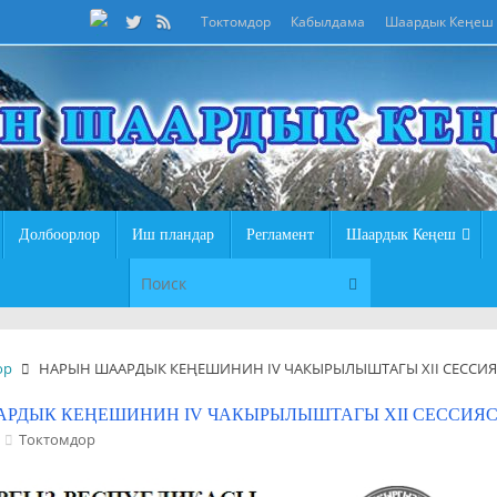
Токтомдор
Кабылдама
Шаардык Кеңеш
Долбоорлор
Иш пландар
Регламент
Шаардык Кеңеш
Что искать:
Поиск
ор
НАРЫН ШААРДЫК КЕҢЕШИНИН IV ЧАКЫРЫЛЫШТАГЫ XII СЕССИ
РДЫК КЕҢЕШИНИН IV ЧАКЫРЫЛЫШТАГЫ XII СЕССИЯ
Токтомдор