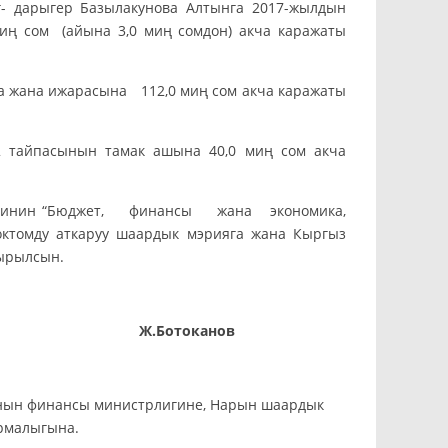
г- дарыгер Базылакунова Алтынга 2017-жылдын
иң сом (айына 3,0 миң сомдон) акча каражаты
а жана ижарасына 112,0 миң сом акча каражаты
 тайпасынын тамак ашына 40,0 миң сом акча
ңешинин “Бюджет, финансы жана экономика,
ктомду аткаруу шаардык мэрияга жана Кыргыз
ырылсын.
оканов
ынын финансы министрлигине, Нарын шаардык
рмалыгына.