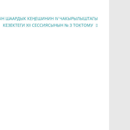
ЫН ШААРДЫК КЕҢЕШИНИН IV ЧАКЫРЫЛЫШТАГЫ
КЕЗЕКТЕГИ ХII СЕССИЯСЫНЫН № 3 ТОКТОМУ