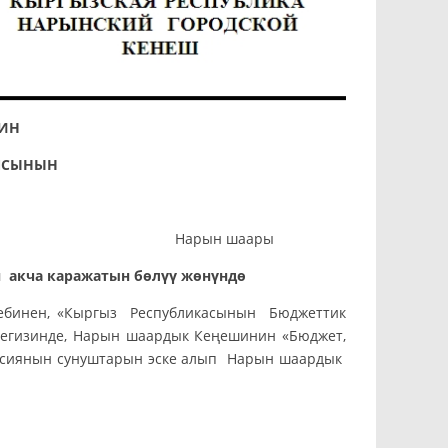
ИН
ИЯСЫНЫН
Нарын шаары
ан
акча каражатын бөлүү жөнүндө
себинен, «Кыргыз Республикасынын Бюджеттик
негизинде, Нарын шаардык Кеңешинин «Бюджет,
миссиянын сунуштарын эске алып Нарын шаардык