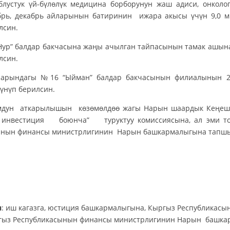
блустук үй-бүлөлүк медицина борборунун жаш адиси, онколо
ябрь, декабрь айларынын батиринин ижара акысы үчүн 9,0 м
лсин.
-Нур” балдар бакчасына жаңы ачылган тайпасынын тамак ашын
лсин.
аарындагы №16 “Ыйман” балдар бакчасынын филиалынын 2
үнүп берилсин.
томдун аткарылышын көзөмөлдөө жагы Нарын шаардык Ке
, инвестиция боюнча” туруктуу комиссиясына, ал эми то
ынын финансы министрлигинин Нарын башкармалыгына тапш
өрага Ж.Бот
н
: иш кагазга, юстиция башкармалыгына, Кыргыз Республикас
ргыз Республикасынын финансы министрлигинин Нарын башка