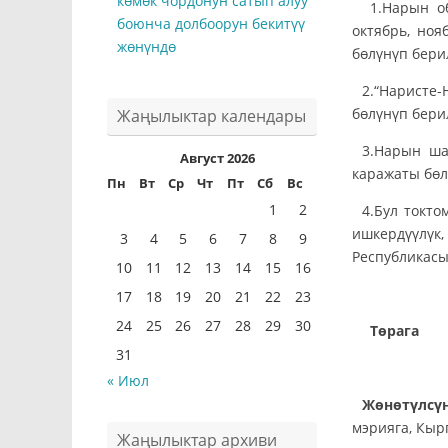
көмөк чордонун сатып алуу
1.Нарын о
боюнча долбоорун бекитүү
октябрь, но
жөнүндө
бөлүнүп бери
2.“Наристе
бөлүнүп бери
Жаңылыктар календары
3.Нарын ш
Август 2026
каражаты бөл
Пн
Вт
Ср
Чт
Пт
Сб
Вс
1
2
4.Бул ток
ишкердүүлүк
3
4
5
6
7
8
9
Республикас
10
11
12
13
14
15
16
17
18
19
20
21
22
23
24
25
26
27
28
29
30
Т
31
« Июл
Жөнөтүлсү
мэрияга, Кы
Жаңылыктар архиви