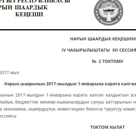
НАРЫН ШААРДЫК КЕҢЕШИН
IV ЧАКЫРЫЛЫШТАГЫ XII СЕСС
№ 2 ТОКТОМУ
ноябрь 2017-жыл 
Нарын шаарынын 2017-жылдын 1-январына карата калг
ынын 2017-жылдын 1-январына карата калган калдыктын э
ылайык, бюджеттик мекеме-ишканалардын сунуш каттарынын 
а экономика, ишкердүүлүк, инвестиция» боюнча туруктуу ко
ессиясы
ТОКТОМ КЫЛАТ