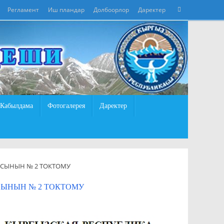
Что
Регламент
Иш пландар
Долбоорлор
Даректер
Поиск
искать:
Кабылдама
Фотогалерея
Даректер
ЯСЫНЫН № 2 ТОКТОМУ
СЫНЫН № 2 ТОКТОМУ