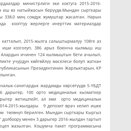
даалдар министрлиги эки коктуга 2015-2016-
ан иш өз натыйжасын берүүдө.Мындан сырткары
пы 338,0 миң сомдук жумуштар жасалган. Нарын
нда кооптуу жерлерге инерттик материалдар
катталып, 2015-жылга салыштырмалуу 108ге аз
ш иши козголуп, 386 арыз боюнча кылмыш иш
. Алардын ичинен 124 кылмыштын бети ачылып,
икте учурдун көйгөйлүү маселеси болуп жаткан
спубликасынын Президентинин Жарлыктарын, КР
алынган.
налык-санитардык жардамды көрсөтүүдө 5-ҮБДТ
6 дарыгер, 100 орто медициналык кызматкер
дарыгер жетишпейт, ал эми орто медициналык
-2014-2015-жылдары 9 депозит врач келип ишке
сом төлөнүп берилген. Мындан сырткары Кыргыз
 долбоору менен 3 дарыгер 2016-жылдан тартып
ецеп жазылган. Кошумча пакет программасына