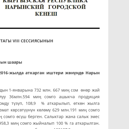
ГЫ VIII СЕССИЯСЫНЫН
аары
016-жылда аткарган иштери жөнүндө Нарын
 1-январына 732 млн. 667 миң сом өнөр жай
луу 36млн.594 миң сомго ашыкча продукция
сомду түзүп, 108,9 % аткарылып, өткөн жылга
змат көрсөтүүнүн көлөмү 629 млн.191 миң сомго
ң сомго өсүш берген. Салыктар жана салык эмес
58,3 миң сомго жыйналып 100 % га аткарылган.