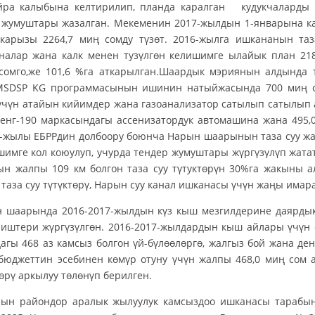
йра калыбына келтирилип, планда каралган кудукчаларды та
жумуштары жазалган. Мекеменин 2017-жылдын 1-январына кар
 карызы 2264,7 миң сомду түзөт. 2016-жылга ишкананын таз
налар жана калк менен тузүлгөн келишимге ылайык план 218
 сомго,же 101,6 %га аткарылган.Шаардык мэриянын алдында 
MSDSP KG программасынын ишинин натыйжасында 700 миң с
чүн атайын кийимдер жана газоанализатор сатылып сатылып а
енг-190 маркасындагы ассенизатордук автомашина жана 495,0
6-жылы ЕБРРдин долбоору боюнча Нарын шаарынын таза суу ж
имге кол коюулуп, учурда тендер жумуштары жүргүзүлүп жатат
дын жалпы 109 км болгон таза суу түтуктөрүн 30%га жакыны
таза суу түтүктөрү, Нарын суу канал ишканасы үчүн жаңы имар
ында 2016-2017-жылдын күз кыш мезгилдерине даярдык к
 иштери жүргүзүлгөн. 2016-2017-жылдардын кыш айлары үчүн
агы 468 аз камсыз болгон үй-бүлөөлөргө, жалгыз бой жана де
бюджеттин эсебинен көмүр отуну үчүн жалпы 468,0 миң сом 
өрү аркылуу төлөнүп берилген.
ондор аралык жылуулук камсыздоо ишканасы тарабынан 