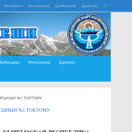
Что
Регламент
Иш пландар
Долбоорлор
Даректер
Поиск
искать:
Кабылдама
Фотогалерея
Даректер
ИЯСЫНЫН №1 ТОКТОМУ
ЯСЫНЫН №1 ТОКТОМУ