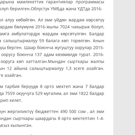
дарына мамлекеттик гарантиялар программасы
рлуп берилген.Облустук ҮМБда жана ҮДТда 2016-
л алуу көбөйгөн. Ал эми үйдөн жардам көрсөтүү
жардам бөлүмүнө 2016-жылы 7024 чакырык болуп,
мга амбулатордук жардам көрсөтүлгөн. Балдар
 салыштырмалуу 59 балага көп торөлгөн. Анын
сүш берген. Шаар боюнча жугуштуу оорулар 2015-
 оорусу боюнча 137 адам көзөмөлдө турат. 2016-
ооруга көп катталган.Мындан сырткары жалпы
ын 12 айына салыштырмалуу 1,3 эсеге азайган.
ге азайган.
 тарбия берүүдө 8 орто мектеп жана 7 балдар
а 7559 окуучуга 529 мугалим, ал эми 1822 балдар
рип келет.
ун жергиликтүү бюджеттен 490 500 сом , ал эми
ындан сырткары шаардагы 8 орто мектептин 1-4-
амсыз кылынган.