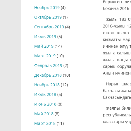
берилген ли
Ноябрь 2019
(4)
боюнча 2016-
Октябрь 2019
(1)
жылы 183 09
2016-жылы 12
Сентябрь 2019
(4)
өткөн жылга
Июль 2019
(5)
кызматы Нар
ичинен өлүү 
Май 2019
(14)
жылга салышт
Март 2019
(10)
жылы жаңы к
Февраль 2019
(2)
сарык оорул
Анын ичинен с
Декабрь 2018
(10)
Нарын шаар
Ноябрь 2018
(12)
бакчасы жана
Июль 2018
(5)
бакчасындагы
Июнь 2018
(8)
Жалпы били
Май 2018
(8)
республикалы
класстары үч
Март 2018
(11)