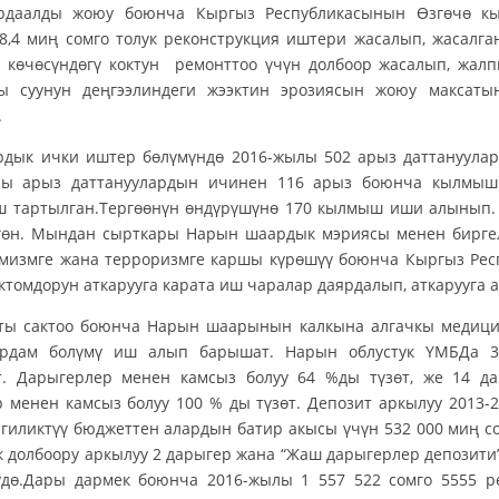
рдаалды жоюу боюнча Кыргыз Республикасынын Өзгөчө кыр
8,4 миң сомго толук реконструкция иштери жасалып, жасалг
в көчөсүндөгү коктун ремонттоо үчүн долбоор жасалып, жал
ы суунун деңгээлиндеги жээктин эрозиясын жоюу максаты
.
дык ички иштер бөлүмүндө 2016-жылы 502 арыз даттануулар 
пы арыз даттануулардын ичинен 116 арыз боюнча кылмы
аш тартылган.Тергөөнүн өндүрүшүнө 170 кылмыш иши алынып
згөн. Мындан сырткары Нарын шаардык мэриясы менен биргел
емизмге жана терроризмге каршы күрөшүү боюнча Кыргыз Ре
ктомдорун аткарууга карата иш чаралар даярдалып, аткарууга 
ты сактоо боюнча Нарын шаарынын калкына алгачкы медици
рдам болүмү иш алып барышат. Нарын облустук ҮМБДа 3
т. Дарыгерлер менен камсыз болуу 64 %ды түзөт, же 14 
 менен камсыз болуу 100 % ды түзөт. Депозит аркылуу 2013
гиликтүү бюджеттен алардын батир акысы үчүн 532 000 миң 
долбоору аркылуу 2 дарыгер жана “Жаш дарыгерлер депозити”
үдө.Дары дармек боюнча 2016-жылы 1 557 522 сомго 5555 р