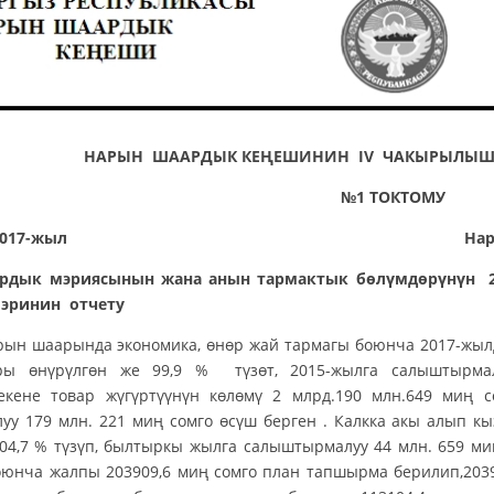
НАРЫН ШААРДЫК КЕҢЕШИНИН IV ЧАКЫРЫЛЫШТА
№1 ТОКТОМУ
прель 2017-жыл Нарын ш
рдык мэриясынын жана анын тармактык бөлүмдөрүнүн 2
эринин отчету
рында экономика, өнөр жай тармагы боюнча 2017-жылдын
ры өнүрүлгөн же 99,9 % түзөт, 2015-жылга салыштырма
Чекене товар жүгүртүүнүн көлөмү 2 млрд.190 млн.649 миң 
у 179 млн. 221 миң сомго өсүш берген . Калкка акы алып кы
04,7 % түзүп, былтыркы жылга салыштырмалуу 44 млн. 659 ми
юнча жалпы 203909,6 миң сомго план тапшырма берилип,2039