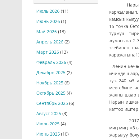
Нарын шаар
Июль 2026
(11)
каржыланып,
камсыз кылуу
Июнь 2026
(1)
15 точка бет
Май 2026
(13)
турмуш тири
жумасына 2-3
Апрель 2026
(2)
эсебинен ша
Март 2026
(13)
каражатына1
Февраль 2026
(4)
Ленин көчө
Декабрь 2025
(2)
ичинде шаард
туз, 240 м3
Ноябрь 2025
(6)
мектебине ч
Октябрь 2025
(4)
жалпы шаар и
Нарын ишкан
Сентябрь 2025
(6)
каттоо иштер
Август 2025
(3)
2017-жылды
Июль 2025
(4)
миң миң м3 ы
Июнь 2025
(10)
жарылуу бол