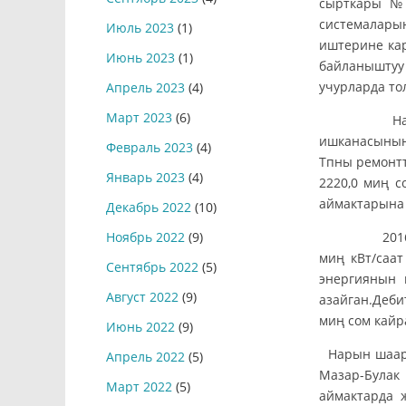
сырткары №2
системалары
Июль 2023
(1)
иштерине кар
Июнь 2023
(1)
байланыштуу
учурларда то
Апрель 2023
(4)
Март 2023
(6)
Нарын эле
ишканасынын 
Февраль 2023
(4)
Тпны ремонтт
Январь 2023
(4)
2220,0 миң с
аймактарына
Декабрь 2022
(10)
2016-жыл и
Ноябрь 2022
(9)
миң кВт/саат
Сентябрь 2022
(5)
энергиянын 
Август 2022
(9)
азайган.Деби
миң сом кайр
Июнь 2022
(9)
Нарын шаар
Апрель 2022
(5)
Мазар-Булак
Март 2022
(5)
аймактарда 