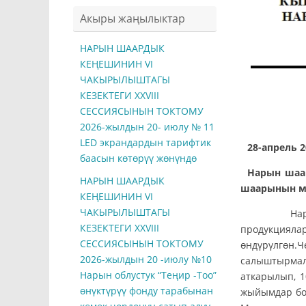
Акыры жаңылыктар
НАРЫН ШААРДЫК
КЕҢЕШИНИН VI
ЧАКЫРЫЛЫШТАГЫ
КЕЗЕКТЕГИ ХXVIII
СЕССИЯСЫНЫН ТОКТОМУ
2026-жылдын 20- июлу № 11
LED экрандардын тарифтик
28-а
баасын көтөрүү жөнүндө
Нарын шаа
НАРЫН ШААРДЫК
шаарынын м
КЕҢЕШИНИН VI
ЧАКЫРЫЛЫШТАГЫ
Нарын шаа
КЕЗЕКТЕГИ ХXVIII
продукцияла
СЕССИЯСЫНЫН ТОКТОМУ
өндүрүлгөн.
2026-жылдын 20 -июлу №10
салыштырмалу
Нарын облустук “Теңир -Тоо”
аткарылып, 1
өнүктүрүү фонду тарабынан
жыйымдар бо