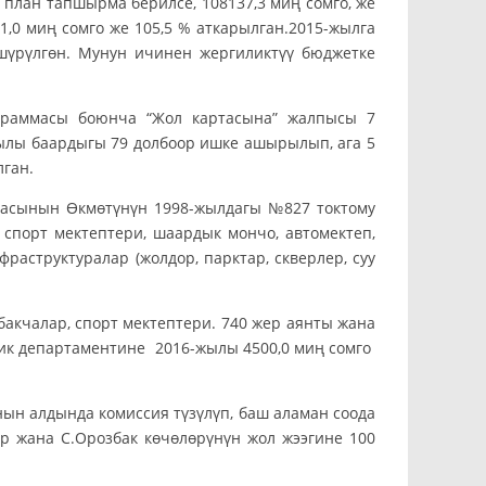
план тапшырма берилсе, 108137,3 миң сомго, же
1,0 миң сомго же 105,5 % аткарылган.2015-жылга
үрүлгөн. Мунун ичинен жергиликтүү бюджетке
масы боюнча “Жол картасына” жалпысы 7
жылы баардыгы 79 долбоор ишке ашырылып, ага 5
лган.
касынын Өкмөтүнүн 1998-жылдагы №827 токтому
 спорт мектептери, шаардык мончо, автомектеп,
аструктуралар (жолдор, парктар, скверлер, суу
 бакчалар, спорт мектептери. 740 жер аянты жана
ик департаментине 2016-жылы 4500,0 миң сомго
ын алдында комиссия түзүлүп, баш аламан соода
ер жана С.Орозбак көчөлөрүнүн жол жээгине 100