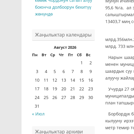
көмөк чордонун сатып алуу
Мунун ичинен
боюнча долбоорун бекитүү
95,6 %га, ал
жөнүндө
салыштырмал
13403,7 миң с
Нарын шаа
Жаңылыктар календары
млрд.356млн.
млрд. 733 мл
Август 2026
Пн
Вт
Ср
Чт
Пт
Сб
Вс
Нарын шаар
1
2
менен муници
шаардык суу 
3
4
5
6
7
8
9
алуучу жайлар
10
11
12
13
14
15
16
17
18
19
20
21
22
23
Учурда 27 о
муниципалды
24
25
26
27
28
29
30
план тапшырм
31
Борбордук 
« Июл
кылууну ирээ
метр темир т
Жаңылыктар архиви