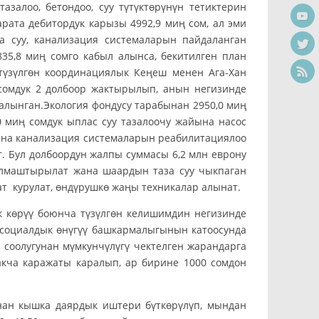
залоо, бетондоо, суу түтүктөрүнүн тетиктерин
ата дебитордук карызы 4992,9 миң сом, ал эми
а суу, канализация системаларын пайдаланган
35,8 миң сомго кабыл алынса, бекитилген план
түзүлгөн координациялык Кеңеш менен Ага-Хан
омдук 2 долбоор жактырылып, анын негизинде
лынган.Экология фондусу тарабынан 2950,0 миң
 миң сомдук ыплас суу тазалоочу жайына насос
ана канализация системаларын реабилитациялоо
. Бул долбоордун жалпы суммасы 6,2 млн еврону
 алмаштырылат жана шаардын таза суу чыкпаган
ат курулат, өндүрушкө жаңы техникалар алынат.
өрүү боюнча түзүлгөн келишимдин негизинде
 социалдык өнүгүү башкармалыгынын катоосунда
н соолугунан мүмкунчүлүгү чектелген жарандарга
акча каражаты каралып, ар бирине 1000 сомдон
кышка даярдык иштери бүткөрүлүп, мындан