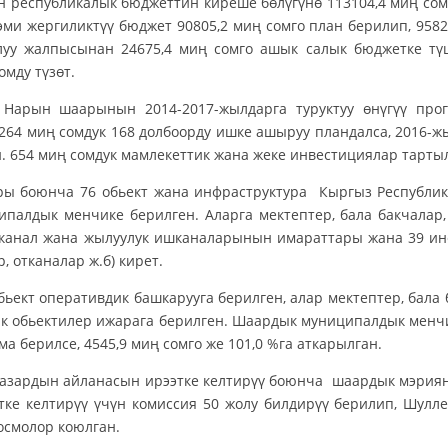
 республикалык бюджеттин киреше бөлүгүнө 113104,4 миң сом 
 эми жергиликтүү бюджет 90805,2 миң сомго план берилип, 9582
уу жалпысынан 24675,4 миң сомго ашык салык бюджетке түш
омду түзөт.
рынын 2014-2017-жылдарга туруктуу өнүгүү програм
264 миң сомдук 168 долбоорду ишке ашыруу пландалса, 2016-
н. 654 миң сомдук мамлекеттик жана жеке инвестициялар тарты
ы боюнча 76 обьект жана инфраструктура Кыргыз Республи
палдык менчике берилген. Аларга мектептер, бала бакчалар,
канал жана жылуулук ишканаларынын имараттары жана 39 инфр
, отканалар ж.б) кирет.
бьект оперативдик башкарууга берилген, алар мектептер, бала
к обьектилер ижарага берилген. Шаардык муниципалдык менч
а берилсе, 4545,9 миң сомго же 101,0 %га аткарылган.
базардын айланасын ирээтке келтирүү боюнча шаардык мэриян
тке келтирүү үчүн комиссия 50 жолу билдирүү берилип, Шулл
осмолор коюлган.