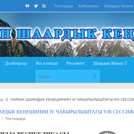
Токтомдор
Кабылдама
Шаардык Кеңеш
Долбоорлор
Иш пландар
Регламент
Шаардык Кеңеш
Что искать:
Поиск
ор
НАРЫН ШААРДЫК КЕҢЕШИНИН IV ЧАКЫРЫЛЫШТАГЫ VIII СЕСС
РДЫК КЕҢЕШИНИН IV ЧАКЫРЫЛЫШТАГЫ VIII СЕССИ
Токтомдор