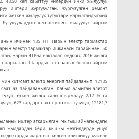
 48,50 көп кабаттуу үйлөрдүн ички жылуулук
уу иштери жүргүзүлгөн. Жүргүзүлгөн ремонт
иги жеткен жылуулук түтуктөрү жарылгандыгына
 бузулуулардын кесепетинен, жылуулук айрым
ын ичинен 185 ТП Нарын электр тармактар
Нарын электр тармактар ишканасы тарабынан 50
ылган. Нарын ЭТРна накталап оңдоого 2016-жылга
а аткарылган. Шаардын өтө зарыл болгон айрым
лган.
ң кВт/саат электр энергия пайдаланып, 12185
 саат аз пайдаланылган. Кабыл алынган элетрт
түзүп, өткөн жылга салыштырмалуу 2,12 % га
лүп, 623 кардарга акт протокол тузүлүп, 12181,7
 ылайык иштер аткарылган. Чыгыш аймагындагы
көп жылдардан бери, кышкы мезгилдерде ушул
ыздыктарды жаратып келген көйгөйлүү маселе