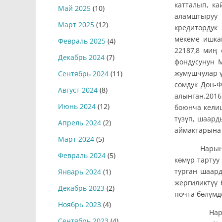
катталып, ка
Май 2025
(10)
аламштыруу 
Март 2025
(12)
кредитордук
мекеме ишка
Февраль 2025
(4)
22187,8 миң
Декабрь 2024
(7)
фондусунун 
жумушчулар ү
Сентябрь 2024
(11)
сомдук Дон-Ф
Август 2024
(8)
алынган.201
Июнь 2024
(12)
боюнча келиш
түзүп, шаар
Апрель 2024
(2)
аймактарына 
Март 2024
(5)
Нарын шаар
Февраль 2024
(5)
көмүр тартуу
турган шаард
Январь 2024
(1)
жергиликтүү 
Декабрь 2023
(2)
почта бөлүмд
Ноябрь 2023
(4)
Нарын рай
Сентябрь 2023
(4)