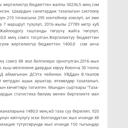
ргиликтүү бюджеттен жалпы 30236,5 миң сом
нган. Шаардын санитардык тазалыгын сактоону
ун 210 точкасына 295 контейнер коюлуп, ал эми
 7 маршрут түзүлүп, 2016-жылы 27789 метр куб
айлоодогу таштанды төгүүчү жайга төгүлүп,
0,0 миң сомго тосулган.Жергиликтүү бюджеттин
сүнө жергиликтүү бюджеттен 1400,0 сом акча
иң сомго 88 жол белгилери орнотулган.2016-жыл
и, кыш мезгилине даярдык көрүү боюнча 30 тонна
ВД аймагынан ДСУга чейинки, УВДдан В.Чкалов
0 метрдан ашык арыктар, өткөөлдөр тазаланып,
ын көчөттөрү тигилген. Мындан сырткары “Таза-
рдык статистика бөлүмү менен биргеликте мал
ларына 1480,0 миң.м3 таза суу берилип, 920
үнүн көпчүлугү эски болгондуктан жыл ичинде 48
лизация түтүктөрүндө жыл ичинде 150 тыгындар