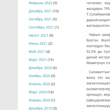
чечилип, кы
Февраль 2022
(5)
жылдары 795
Декабрь 2021
(10)
Т.Сулаймано
Октябрь 2021
(5)
дарыясындаг
жаткырылган
Сентябрь 2021
(1)
Нарын шаар
Август 2021
(6)
болгон. Жал
Июнь 2021
(2)
козгоодон б
92,5% ды тү
Май 2021
(4)
диний экстр
Март 2021
(15)
Өкмөтүнүн то
Декабрь 2020
(6)
Саламаттык
Ноябрь 2020
(9)
жана тез жа
эмгектенише
Апрель 2020
(2)
кызматкерлер
Март 2020
(16)
орношуп, жер
Швецариялык 
Январь 2020
(1)
эмгектенишү
Декабрь 2019
(3)