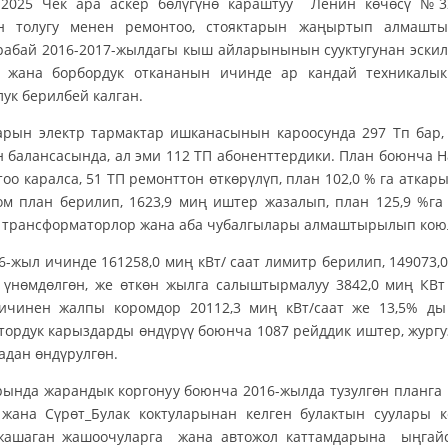
025 Чек ара аскер бөлүгүнө караштуу Ленин көчөсү №32,
н толугу менен ремонтоо, стояктарын жаңыртып алмаштыр
абай 2016-2017-жылдагы кыш айларынынын сууктугунан эскил
 жана борбордук откананын ичинде ар кандай техникалык
лук берилбей калган.
ктр тармактар ишканасынын кароосунда 297 Тп бар, ан
балансасында, ал эми 112 ТП абоненттердики. План боюнча 
оо каралса, 51 ТП ремонттон өткөрүлүп, план 102,0 % га аткар
ом план берилип, 1623,9 миң иштер жазалып, план 125,9 %г
 трансформаторлор жана аба чубалгылары алмаштырылып кою
чинде 161258,0 миң кВт/ саат лимитр берилип, 149073,0 ми
 үнөмдөлгөн, же өткөн жылга салыштырмалуу 3842,0 миң КВт
ичинен жалпы коромдор 20112,3 миң кВт/саат же 13,5% ды 
тордук карыздарды өндүрүү боюнча 1087 рейддик иштер, жургузу
адан өндүрулгөн.
ында жарандык коргонуу боюнча 2016-жылда тузулгөн планга
 жана Сүрөт_Булак коктуларынан келген булактын суулары 
жашаган жашоочуларга жана автожол каттамдарына ыңгайс