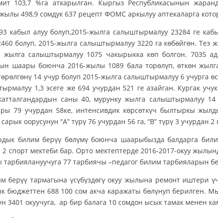
мит 103,7 %га аткарылган. Кыргыз Республикасынын жаран
жылы 498,9 сомдук 637 рецепт ФОМС аркылуу аптекаларга кото
3 кабыл алуу болуп,2015-жылга салыштырмалуу 23284 ге кабы
460 болуп, 2015-жылга салыштырмалуу 3220 га көбөйгөн. Тез 
 жылга салыштырмалуу 1075 чакырыкка көп болгон. 7035 ада
ын шаары боюнча 2016-жылы 1089 бала торөлүп, өткөн жылга
төрөлгөнү 14 учур болуп 2015-жылга салыштырмалуу 6 учурга ө
ырмалуу 1,3 эсеге же 694 учурдан 521 ге азайган. Кургак учук
атталгандардын саны 40, мурунку жылга салыштырмалуу 14 
ары 79 учурдан 58ке, интенсивдик көрсөткүч былтыркы жылд
арык оорусунун “А” түрү 76 учурдан 56 га, “В” түрү 3 учурдан 2 
дык билим берүү бөлүмү боюнча шаарыбызда балдарга билим
 2 спорт мектеби бар. Орто мектептерде 2016-2017-окуу жылынд
 тарбиялануучуга 77 тарбиячы –педагог билим тарбияларын бе
м берүү тармагына үсүбүздөгү окуу жылына ремонт иштери үч
к бюджеттен 688 100 сом акча каражаты бөлүнуп берилген. М
ун 3401 окуучуга, ар бир балага 10 сомдон ысык тамак менен к