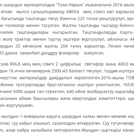
дык муниципалдык “Таза-Нарын” ишканасына 2016-жылы же
 өткөн жылга салыштырмалуу 6869,6 миң сомго көп каржыла
 багытында таштанды төгүү боюнча 225 точка уюштурулуп, мун
он тосмолор менен тосулган. Жалпы таштанды чыгаруу боюнча
чилик таштандылары чыгарылган. Таштандыларды Карга-Ж
 жолу трактор менен түртүү иштери жүргүзүлүп, айланасы 44
ардын 33 көчөсүнө жалпы 204 түнкү жарыктар, Ленин көчө
33 даана заманбап диоддуу фонарлар коюулган.
сүнө 806,8 миң миң сомго 2 цифралык светафор жана 400,0 м
ын 16 ички көчөлөрунө 2500 м3 балласт төгулуп, түздөө иштер
 инерттик материалдар даярдалып керектелген.2016-жылы ГО
ейинки тротуарларды брусчаткалоо иштери улантылган. 1653
чине 5000 ашык тал-теректин, 640 ийне жалбырактуу карагайд
асынын аймак башчылары жана кварталдык комитеттери, шаа
ин жүргузүшкөн.
н 1-январына карата шаардын калкы менен мекеме ишкана
плас суу кабыл алынып, тазалоодон өткөрүлгөн. Суу түтукчөлөр
уп, алар кайра калыбына келтирилген.Мындан сырткары кана