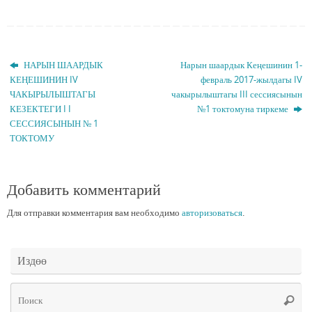
НАРЫН ШААРДЫК
Нарын шаардык Кеңешинин 1-
КЕҢЕШИНИН IV
февраль 2017-жылдагы IV
ЧАКЫРЫЛЫШТАГЫ
чакырылыштагы III сессиясынын
КЕЗЕКТЕГИ I I
№1 токтомуна тиркеме
СЕССИЯСЫНЫН № 1
ТОКТОМУ
Добавить комментарий
Для отправки комментария вам необходимо
авторизоваться
.
Издөө
Чт
Поис
ис