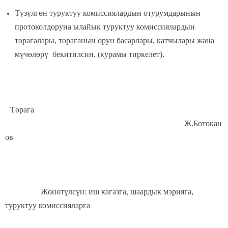
Түзүлгөн туруктуу комиссиялардын отурумдарынын
протоколдоруна ылайык туруктуу комиссиялардын
төрагалары, төраганын орун басарлары, катчылары жана
мүчөлөрү бекитилсин. (курамы тиркелет).
Төрага
Ж.Ботокан
ов
Жөнөтүлсүн: иш кагазга, шаардык мэрияга,
туруктуу комиссияларга