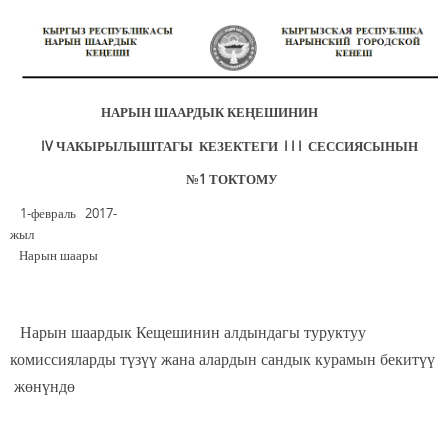
НАРЫН ШААРДЫК КЕҢЕШИНИН
IV ЧАКЫРЫЛЫШТАГЫ КЕЗЕКТЕГИ I I I СЕССИЯСЫНЫН
№1 ТОКТОМУ
1-февраль 2017-
жыл
Нарын шаары
Нарын шаардык Кещешинин алдындагы туруктуу
комиссияларды түзүү жана алардын сандык курамын бекитүү
жөнүндө