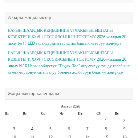
Акыры жаңылыктар
НАРЫН ШААРДЫК КЕҢЕШИНИН VI ЧАКЫРЫЛЫШТАГЫ
КЕЗЕКТЕГИ ХXVIII СЕССИЯСЫНЫН ТОКТОМУ 2026-жылдын 20-
июлу № 11 LED экрандардын тарифтик баасын көтөрүү жөнүндө
НАРЫН ШААРДЫК КЕҢЕШИНИН VI ЧАКЫРЫЛЫШТАГЫ
КЕЗЕКТЕГИ ХXVIII СЕССИЯСЫНЫН ТОКТОМУ 2026-жылдын 20
-июлу №10 Нарын облустук “Теңир -Тоо” өнүктүрүү фонду тарабынан
көмөк чордонун сатып алуу боюнча долбоорун бекитүү жөнүндө
Жаңылыктар календары
Август 2026
Пн
Вт
Ср
Чт
Пт
Сб
Вс
1
2
3
4
5
6
7
8
9
10
11
12
13
14
15
16