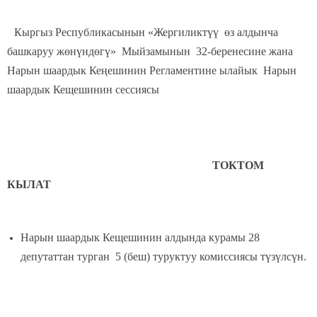
Кыргыз Республикасынын «Жергиликтүү өз алдынча
башкаруу жөнүндөгү» Мыйзамынын 32-беренесине жана
Нарын шаардык Кеңешинин Регламентине ылайык Нарын
шаардык Кещешинин сессиясы
ТОКТОМ
КЫЛАТ
Нарын шаардык Кещешинин алдында курамы 28
депутаттан турган 5 (беш) туруктуу комиссиясы түзүлсүн.