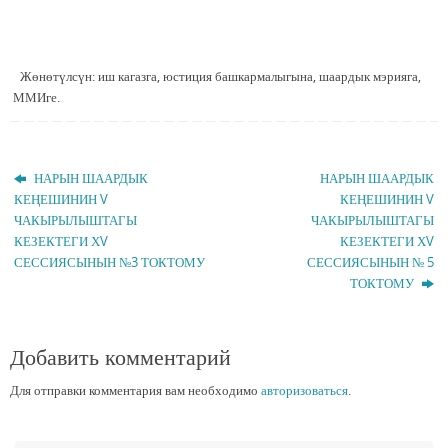
Жөнөтүлсүн: иш кагазга, юстиция башкармалыгына, шаардык мэрияга,
ММИге.
НАРЫН ШААРДЫК
НАРЫН ШААРДЫК
КЕҢЕШИНИН V
КЕҢЕШИНИН V
ЧАКЫРЫЛЫШТАГЫ
ЧАКЫРЫЛЫШТАГЫ
КЕЗЕКТЕГИ ХV
КЕЗЕКТЕГИ ХV
СЕССИЯСЫНЫН №3 ТОКТОМУ
СЕССИЯСЫНЫН № 5
ТОКТОМУ
Добавить комментарий
Для отправки комментария вам необходимо
авторизоваться
.