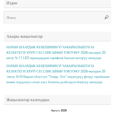
Издөө
Чт
Поис
ис
Акыры жаңылыктар
НАРЫН ШААРДЫК КЕҢЕШИНИН VI ЧАКЫРЫЛЫШТАГЫ
КЕЗЕКТЕГИ ХXVIII СЕССИЯСЫНЫН ТОКТОМУ 2026-жылдын 20-
июлу № 11 LED экрандардын тарифтик баасын көтөрүү жөнүндө
НАРЫН ШААРДЫК КЕҢЕШИНИН VI ЧАКЫРЫЛЫШТАГЫ
КЕЗЕКТЕГИ ХXVIII СЕССИЯСЫНЫН ТОКТОМУ 2026-жылдын 20
-июлу №10 Нарын облустук “Теңир -Тоо” өнүктүрүү фонду тарабынан
көмөк чордонун сатып алуу боюнча долбоорун бекитүү жөнүндө
Жаңылыктар календары
Август 2026