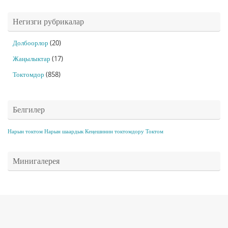
Негизги рубрикалар
Долбоорлор
(20)
Жаңылыктар
(17)
Токтомдор
(858)
Белгилер
Нарын токтом
Нарын шаардык Кеңешинин токтомдору
Токтом
Минигалерея