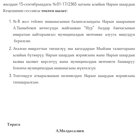
жылдын 15-сентябрындагы №01-17/2365 катына ылайык Нарын шаардык
Кеңешинин сессиясы
токтом кылат:
№8 жол тейлөө ишканасынын балансасындагы Нарын шаарынын
А.Тыныбеков көчөсүндө жайгашкан “Нур” балдар бакчасынын
имаратын кайтарымсыз муниципалдык менчикке алууга макулдук
берилсин.
Аталган имараттын тиешелүү иш кагаздарын Мыйзам талаптарына
ылайык бүткөрүү Нарын шаардык мэриясына жана Нарын шаардык
калкка кызмат көрсөтүү жана муниципалдык менчикти башкаруу
боюнча муниципалдык ишканасына жүктөлсүн.
Токтомдун аткарылышын көзөмөлдөө Нарын шаардык мэриясына
тапшырылсын.
Төрага
А.Молдосалиев