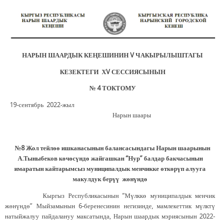
НАРЫН ШААРДЫК КЕ
Ң
ЕШИНИН
V
ЧАКЫРЫЛЫШТАГЫ
КЕЗЕКТЕГИ Х
V
СЕССИЯСЫНЫН
№
4 ТОКТОМУ
19-сентябрь 2022-жыл
Нарын шаары
№8 Жол тейлөө ишканасынын балансасындагы
Нарын шаарынын
А.Тыныбеков көчөсүндө жайгашкан
“Нур” балдар бакчасынын
имаратын кайтарымсыз муниципалдык менчикке өткөрүп алууга
макулдук берүү жөнүндө
Кыргыз Республикасынын “Мүлккө муниципалдык менчик
жөнүндө” Мыйзамынын 6-беренесинин негизинде, мамлекеттик мүлктү
натыйжалуу пайдалануу максатында, Нарын шаардык мэриясынын 2022-