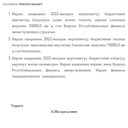
сессиясы
токтом кылат:
Нарын шаарынын 2022-жылдын жергиликтүү бюджетинин
кирешелер бөлүгүнүн салык агенти төлөөчү киреше салыгына
кошумча 10000,0 ми ң сом Кыргыз Республикасынын финансы
министрлигинен суралсын.
Нарын шаарынын 2022-жылдын жергиликтүү бюджетинин чыгаша
бөлүгүнүн экономикалык маселелер беренесине кошумча 10000,0 ми
ң сом бекитилсин.
Нарын шаарынын 2022-жылдын жергиликтүү бюджетинин өзгөртүү
киргизүү жагын көзөмөлдөө Нарын шаарынын мэрине жана Кыргыз
Республикасынын финансы министрлигинин Нарын финансы
башкармалыгына тапшырылсын.
Төрага
А.Молдосалиев