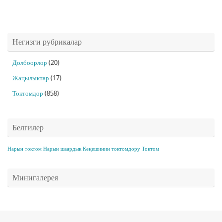
Негизги рубрикалар
Долбоорлор
(20)
Жаңылыктар
(17)
Токтомдор
(858)
Белгилер
Нарын токтом
Нарын шаардык Кеңешинин токтомдору
Токтом
Минигалерея