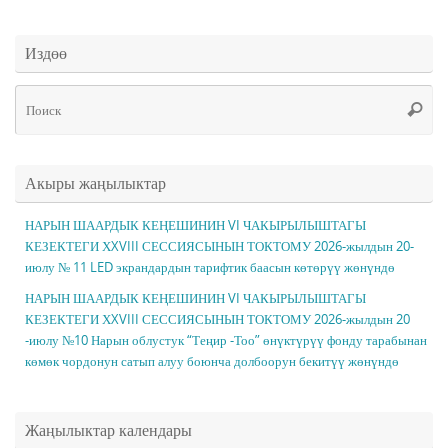
Издөө
Чт
Поис
ис
Акыры жаңылыктар
НАРЫН ШААРДЫК КЕҢЕШИНИН VI ЧАКЫРЫЛЫШТАГЫ
КЕЗЕКТЕГИ ХXVIII СЕССИЯСЫНЫН ТОКТОМУ 2026-жылдын 20-
июлу № 11 LED экрандардын тарифтик баасын көтөрүү жөнүндө
НАРЫН ШААРДЫК КЕҢЕШИНИН VI ЧАКЫРЫЛЫШТАГЫ
КЕЗЕКТЕГИ ХXVIII СЕССИЯСЫНЫН ТОКТОМУ 2026-жылдын 20
-июлу №10 Нарын облустук “Теңир -Тоо” өнүктүрүү фонду тарабынан
көмөк чордонун сатып алуу боюнча долбоорун бекитүү жөнүндө
Жаңылыктар календары