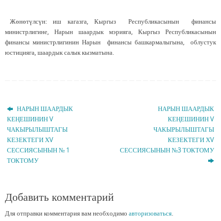
Жөнөтүлсүн: иш кагазга, Кыргыз Республикасынын финансы
министрлигине, Нарын шаардык мэрияга, Кыргыз Республикасынын
финансы министрлигинин Нарын финансы башкармалыгына, облустук
юстицияга, шаардык салык кызматына.
НАРЫН ШААРДЫК
НАРЫН ШААРДЫК
КЕҢЕШИНИН V
КЕҢЕШИНИН V
ЧАКЫРЫЛЫШТАГЫ
ЧАКЫРЫЛЫШТАГЫ
КЕЗЕКТЕГИ ХV
КЕЗЕКТЕГИ ХV
СЕССИЯСЫНЫН № 1
СЕССИЯСЫНЫН №3 ТОКТОМУ
ТОКТОМУ
Добавить комментарий
Для отправки комментария вам необходимо
авторизоваться
.