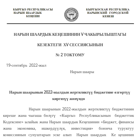
НАРЫН ШААРДЫК КЕ
Ң
ЕШИНИН
V
ЧАКЫРЫЛЫШТАГЫ
КЕЗЕКТЕГИ Х
V
СЕССИЯСЫНЫН
№
2
ТОКТОМУ
19-сентябрь 2022-жыл
Нарын шаары
Нарын шаарынын 2022-жылдын жергиликтүү бюджетине
өзгөртүү
киргизүү жөнүндө
Нарын шаарынын 2022-жылдын жергиликтүү бюджетинин
киреше жана чыгаша бөлүгү «Кыргыз Республикасынын бюджеттик
Кодексине» ылайык жана Нарын шаардык Кеңешинин «Бюджет, финансы
жана экономика, ишкердүүлүк, инвестиция» боюнча туруктуу
комиссиянын сунуштарын эске алып Нарын шаардык Ке ңешинин