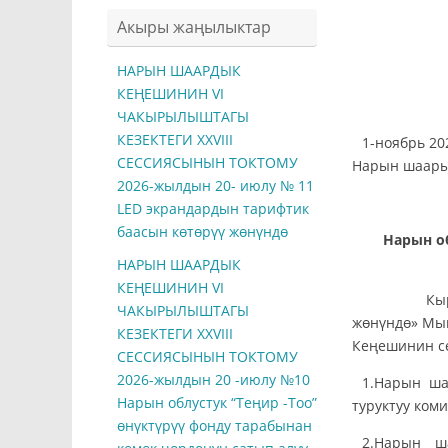
Акыры жаңылыктар
НАРЫН ШААРДЫК
КЕҢЕШИНИН VI
ЧАКЫРЫЛЫШТАГЫ
КЕЗЕКТЕГИ ХXVIII
1
СЕССИЯСЫНЫН ТОКТОМУ
Нарын шаар
2026-жылдын 20- июлу № 11
LED экрандардын тарифтик
баасын көтөрүү жөнүндө
Нарын о
НАРЫН ШААРДЫК
КЕҢЕШИНИН VI
Кыргыз 
ЧАКЫРЫЛЫШТАГЫ
жөнүндө» Мы
КЕЗЕКТЕГИ ХXVIII
Кеңешинин с
СЕССИЯСЫНЫН ТОКТОМУ
2026-жылдын 20 -июлу №10
1.Нарын ша
Нарын облустук “Теңир -Тоо”
туруктуу ком
өнүктүрүү фонду тарабынан
2.Нарын ш