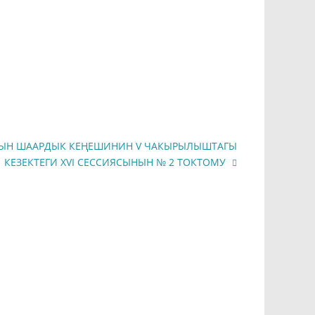
ЫН ШААРДЫК КЕҢЕШИНИН V ЧАКЫРЫЛЫШТАГЫ
КЕЗЕКТЕГИ XVI СЕССИЯСЫНЫН № 2 ТОКТОМУ