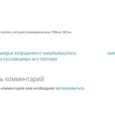
 кагазга, юстиция башкармалыгына, ҮМБна, ҮДТна.
ААРДЫК КЕҢЕШИНИН V ЧАКЫРЫЛЫШТАГЫ
НАР
ХV СЕССИЯСЫНЫН № 5 ТОКТОМУ
ь комментарий
и комментария вам необходимо
авторизоваться
.