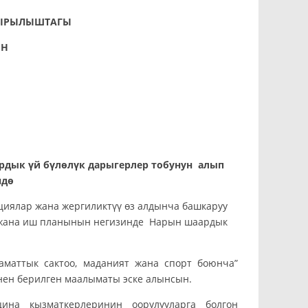
ЫРЫЛЫШТАГЫ
НЫН
022-жыл
ардык
үй бүлөлүк дарыгерлер тобунун алып
ндө
циялар жана жергиликтүү өз алдынча башкаруу
жана иш планынын негизинде Нарын шаардык
аматтык сактоо, маданият жана спорт боюнча”
нен берилген маалыматы эске алынсын.
ина кызматкерлеринин оорулууларга болгон