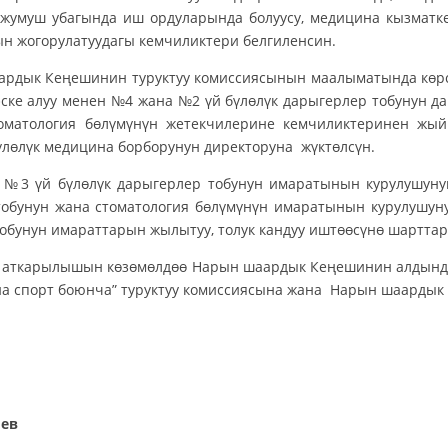
 жумуш убагында иш ордуларында болуусу, медицина кызматк
н жогорулатуудагы кемчиликтери белгиленсин.
ардык Кеңешинин туруктуу комиссиясынын маалыматында көрс
эске алуу менен №4 жана №2 үй бүлөлүк дарыгерлер тобунун
оматология бөлүмүнүн жетекчилерине кемчиликтеринен жы
бүлөлүк медицина борборунун директоруна жүктөлсүн.
 №3 үй бүлөлүк дарыгерлер тобунун имаратынын курулушунун
обунун жана стоматология бөлүмүнүн имаратынын курулушунун
обунун имараттарын жылытуу, толук кандуу иштөөсүнө шарттард
н аткарылышын көзөмөлдөө Нарын шаардык Кеңешинин алдындаг
на спорт боюнча” туруктуу комиссиясына жана Нарын шаарды
Төр
иев