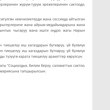
ерлеринин жүрүм-турум эрежелеринин сактоодо,
өтүлгөн кемчиликтерди жана сессияда айтылган
 дарыгерлерине жана айрым медайымдарына жана
йынтык чыгаруу жана ишти оңдоо жагы Нарын
 тиешелүү иш кагаздарын бүткөрүү, үй бүлөлүк
 тиешелүү иш кагаздарын бүткөрүү, үй бүлөлүк
ы түзүүгө карата тиешелүү аракеттер көрүлсүн.
ы “Социалдык, билим берүү, саламаттык сактоо,
к мэриясына тапшырылсын.
ага