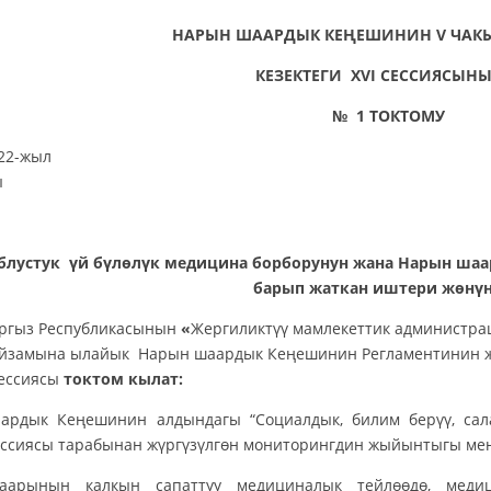
НАРЫН ШААРДЫК КЕ
Ң
ЕШИНИН
V
ЧАК
КЕЗЕК
ТЕГИ
Х
VI
СЕССИЯСЫ
№
1
ТОКТОМУ
-ноябрь 2
ы
блустук үй бүлөлүк медицина борборунун жана Нарын ша
барып жаткан иштери жөнү
Республикасынын
«
Жергиликтүү мамлекеттик администра
йзамына ылайык Нарын шаардык Кеңешинин Регламентинин 
ессиясы
токтом кылат:
ардык Кеңешинин алдындагы “Социалдык, билим берүү, сал
иссиясы тарабынан жүргүзүлгөн мониторингдин жыйынтыгы ме
аарынын калкын сапаттуу медициналык тейлөөдө, медиц