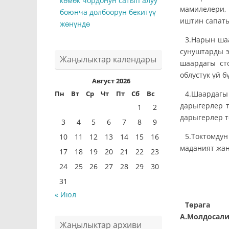
көмөк чордонун сатып алуу
мамилелери,
боюнча долбоорун бекитүү
иштин сапаты
жөнүндө
3.Нарын ша
сунуштарды 
Жаңылыктар календары
шаардагы ст
облустук үй 
Август 2026
4.Шаардагы
Пн
Вт
Ср
Чт
Пт
Сб
Вс
дарыгерлер т
1
2
дарыгерлер т
3
4
5
6
7
8
9
5.Токтомду
10
11
12
13
14
15
16
маданият жа
17
18
19
20
21
22
23
24
25
26
27
28
29
30
31
« Июл
А.Молдосал
Жаңылыктар архиви