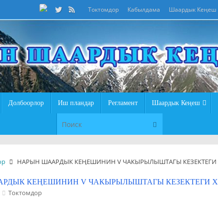
Токтомдор
Кабылдама
Шаардык Кеңеш
Долбоорлор
Иш пландар
Регламент
Шаардык Кеңеш
Что искать:
Поиск
ор
НАРЫН ШААРДЫК КЕҢЕШИНИН V ЧАКЫРЫЛЫШТАГЫ КЕЗЕКТЕГИ 
РДЫК КЕҢЕШИНИН V ЧАКЫРЫЛЫШТАГЫ КЕЗЕКТЕГИ Х
Токтомдор