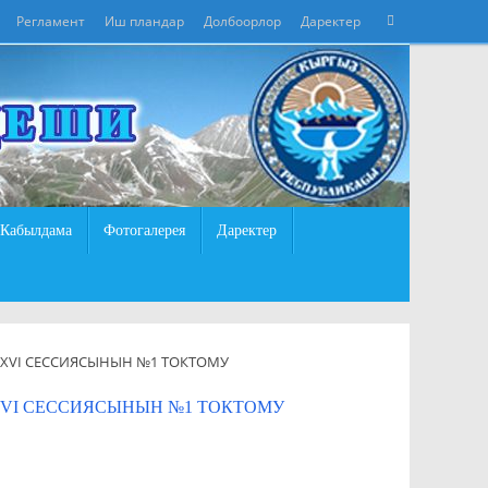
Что
Регламент
Иш пландар
Долбоорлор
Даректер
Поиск
искать:
Кабылдама
Фотогалерея
Даректер
ХVI СЕССИЯСЫНЫН №1 ТОКТОМУ
VI СЕССИЯСЫНЫН №1 ТОКТОМУ