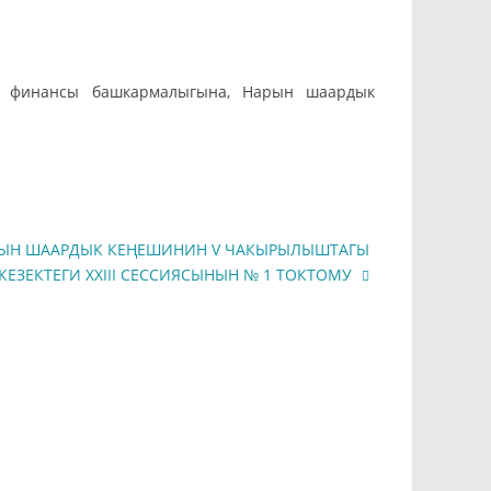
ын финансы башкармалыгына, Нарын шаардык
ЫН ШААРДЫК КЕҢЕШИНИН V ЧАКЫРЫЛЫШТАГЫ
КЕЗЕКТЕГИ XXIII СЕССИЯСЫНЫН № 1 ТОКТОМУ