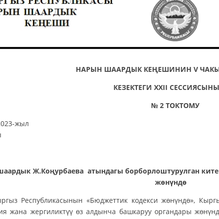
НАРЫН ШААРДЫК КЕҢЕШИНИН V ЧА
КЕЗЕКТЕГИ ХX
II
СЕССИЯСЫ
№
2 ТОКТОМУ
9-апрель 
ы
шаардык Ж.Коңурбаева атындагы борборлоштурулган ките
жөнүндө
ргыз Республикасынын «Бюджеттик кодекси жөнүндө», Кырг
ия жана жергиликтүү өз алдынча башкаруу органдары жөнүнд