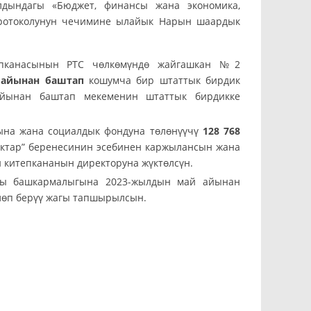
дындагы «Бюджет, финансы жана экономика,
протоколунун чечимине ылайык Нарын шаардык
епканасынын РТС чөлкөмүндө жайгашкан №2
 айынан баштап
кошумча бир штаттык бирдик
айынан баштап мекеменин штаттык бирдикке
сына жана социалдык фондуна төлөнүүчү
128 768
ктар” беренесинин эсебинен каржылансын жана
 китепкананын директоруна жүктөлсүн.
сы башкармалыгына 2023-жылдын май айынан
лөп берүү жагы тапшырылсын.
ага