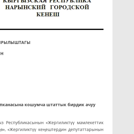
КЫРЫЛЫШТАГЫ
НЫН
2023-жыл
пканасына кошумча штаттык бирдик ачуу
ыз Республикасынын «Жергиликтүү мамлекеттик
ө», «Жергиликтүү кеңештердин депутаттарынын