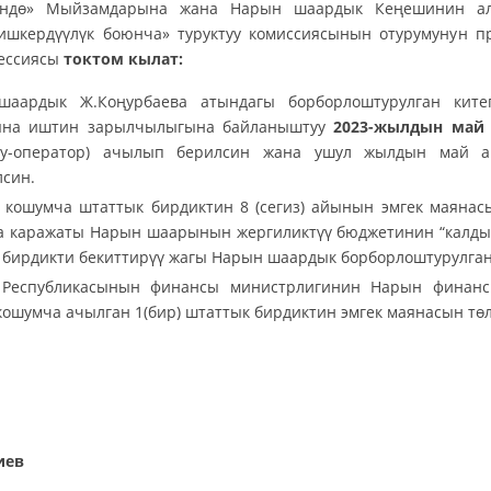
нүндө» Мыйзамдарына жана Нарын шаардык Кеңешинин ал
 ишкердүүлүк боюнча» туруктуу комиссиясынын отурумунун 
ессиясы
токтом кылат:
шаардык Ж.Коңурбаева атындагы борборлоштурулган кит
ына иштин зарылчылыгына байланыштуу
2023-жылдын май
лчу-оператор) ачылып берилсин жана ушул жылдын май 
лсин.
 кошумча штаттык бирдиктин 8 (сегиз) айынын эмгек маяна
 каражаты Нарын шаарынын жергиликтүү бюджетинин “калды
 бирдикти бекиттирүү жагы Нарын шаардык борборлоштурулган
 Республикасынын финансы министрлигинин Нарын финан
кошумча ачылган 1(бир) штаттык бирдиктин эмгек маянасын тө
Төр
иев