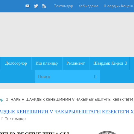
Токтомдор
Кабылдама
Шаардык Кеңеш
Долбоорлор
Иш пландар
Регламент
Шаардык Кеңеш
Что искать:
Поиск
ор
НАРЫН ШААРДЫК КЕҢЕШИНИН V ЧАКЫРЫЛЫШТАГЫ КЕЗЕКТЕГИ Х
РДЫК КЕҢЕШИНИН V ЧАКЫРЫЛЫШТАГЫ КЕЗЕКТЕГИ ХX
Токтомдор