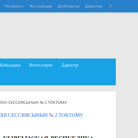
Что
Регламент
Иш пландар
Долбоорлор
Даректер
Поиск
искать:
Кабылдама
Фотогалерея
Даректер
XII СЕССИЯСЫНЫН № 2 ТОКТОМУ
II СЕССИЯСЫНЫН № 2 ТОКТОМУ