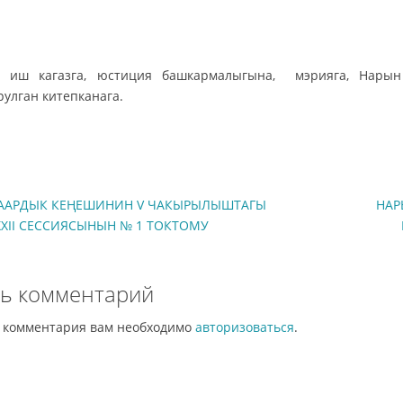
н: иш кагазга, юстиция башкармалыгына, мэрияга, Нар
улган китепканага.
ААРДЫК КЕҢЕШИНИН V ЧАКЫРЫЛЫШТАГЫ
НАР
ХXII СЕССИЯСЫНЫН № 1 ТОКТОМУ
ь комментарий
и комментария вам необходимо
авторизоваться
.