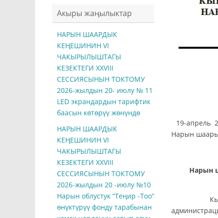
Акыры жаңылыктар
НАРЫН ШААРДЫК
КЕҢЕШИНИН VI
ЧАКЫРЫЛЫШТАГЫ
КЕЗЕКТЕГИ ХXVIII
СЕССИЯСЫНЫН ТОКТОМУ
2026-жылдын 20- июлу № 11
LED экрандардын тарифтик
баасын көтөрүү жөнүндө
1
НАРЫН ШААРДЫК
Нарын шаар
КЕҢЕШИНИН VI
ЧАКЫРЫЛЫШТАГЫ
КЕЗЕКТЕГИ ХXVIII
Нарын 
СЕССИЯСЫНЫН ТОКТОМУ
2026-жылдын 20 -июлу №10
Нарын облустук “Теңир -Тоо”
Кы
өнүктүрүү фонду тарабынан
администрац