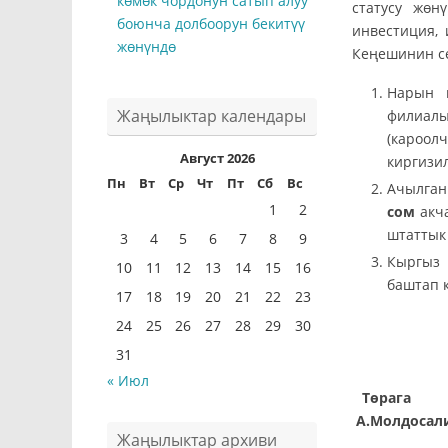
көмөк чордонун сатып алуу
статусу жө
боюнча долбоорун бекитүү
инвестиция,
жөнүндө
Кеңешинин с
Нарын 
Жаңылыктар календары
филиал
(кароо
Август 2026
киргизи
Пн
Вт
Ср
Чт
Пт
Сб
Вс
Ачылган
1
2
сом
акча
штаттык
3
4
5
6
7
8
9
Кыргыз
10
11
12
13
14
15
16
баштап 
17
18
19
20
21
22
23
24
25
26
27
28
29
30
31
« Июл
А.Молдосал
Жаңылыктар архиви