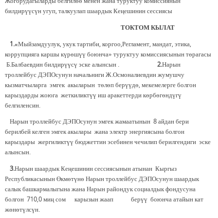
Жогорудагыларды белгилөө менен жана туруктуу комиссиянын
билдирүүсүн угуп, талкуулап шаардык Кеңешинин сессиясы
ТОКТОМ КЫЛАТ
1.«
Мыйзамдуулук, укук тартиби, коргоо,Регламент, мандат, этика,
коррупцияга каршы күрөшүү боюнча» туруктуу комиссиясынын төрагасы
Б.Балбаевдин билдирүүсү эске алынсын .
2.
Нарын
троллейбус ДЭПОсунун начальниги Ж.Осмоналиевдин жумушчу
кызматчыларга эмгек акыларын төлөп берүүдө, мекемелерге болгон
карыздарды жоюга жеткиликтүү иш аракеттерди көрбөгөндүгү
белгиленсин.
Нарын троллейбус ДЭПОсунун эмгек жамаатынын 8 айдан бери
берилбей келген эмгек акылары жана электр энергиясына болгон
карыздары жергиликтүү бюджеттин эсебинен чечилип берилгендиги эске
алынсын.
3.
Нарын шаардык Кеңешинин сессиясынын атынан Кыргыз
Республикасынын Өкмөтүнө Нарын троллейбус ДЭПОсунун шаардык
салык башкармалыгына жана Нарын райондук социалдык фондусуна
болгон 710,0 миң сом карызын жаап берүү боюнча атайын кат
жөнөтүлсүн.