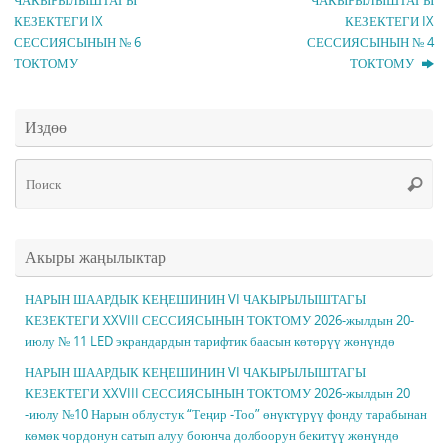
ЧАКЫРЫЛЫШТАГЫ
ЧАКЫРЫЛЫШТАГЫ
КЕЗЕКТЕГИ IX
КЕЗЕКТЕГИ IX
СЕССИЯСЫНЫН № 6
СЕССИЯСЫНЫН № 4
ТОКТОМУ
ТОКТОМУ
Издөө
Чт
Поис
ис
Акыры жаңылыктар
НАРЫН ШААРДЫК КЕҢЕШИНИН VI ЧАКЫРЫЛЫШТАГЫ
КЕЗЕКТЕГИ ХXVIII СЕССИЯСЫНЫН ТОКТОМУ 2026-жылдын 20-
июлу № 11 LED экрандардын тарифтик баасын көтөрүү жөнүндө
НАРЫН ШААРДЫК КЕҢЕШИНИН VI ЧАКЫРЫЛЫШТАГЫ
КЕЗЕКТЕГИ ХXVIII СЕССИЯСЫНЫН ТОКТОМУ 2026-жылдын 20
-июлу №10 Нарын облустук “Теңир -Тоо” өнүктүрүү фонду тарабынан
көмөк чордонун сатып алуу боюнча долбоорун бекитүү жөнүндө