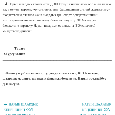
4.
Нарын шаардык троллейбус ДЭПОсунун финансылык оор абалын эске
алуу менен корголуучу статьяларына (защищенная статья) жергиликтүү
бюджеттен каржылоо жана шаардык транспорт департаментинин
жоопкерчилигине алып иштетүү боюнча сунушту 2014-жылдын
бюджетине киргизүү Нарын шаардык мэриясына (Б.Жээналиев)
милдеттендирилсин.
Төрага
Э.Турсуналиев
_______________________________________________________________________
__
Жөнөтүлсүн: иш кагазга, туруктуу комиссияга, КР Өкмөтүнө,
шаардык мэрияга, шаардык финансы бөлүмүнө, Нарын троллейбус
ДЭПОсуна.
НАРЫН ШААРДЫК
НАРЫН ШААРДЫК
КЕҢЕШИНИН XXVI
КЕҢЕШИНИН XXVI