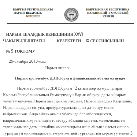
НАРЫН ШААРДЫК КЕҢЕШИНИН XXVI
ЧАКЫРЫЛЫШТАГЫ
КЕЗЕКТЕГИ IX СЕССИЯСЫНЫН
№ 5 ТОКТОМУ
29-октябрь 2013-жыл
Нарын шаары
Нарын троллейбус ДЭПОсунун финансылык абалы жөнүндө
Нарын троллейбус ДЭПОсунун 12 кызматкер жумушчулары
Кыргыз Республикасынын Өкмөтүнүнүн Нарын облусундагы ыйгарым
укуктуу өкүлүнө, Нарын шаардык мэриясына, Нарын шаардык Кеңешине,
Нарын шаардык сотуна, прокуратурасына арыз-даттануу менен
кайрылышкан. Анда айлык акысы убагында берилбегендиктен,
нааразычылык күчөп, ишти токтотуу абалына келгени, жетекчиликтен
талап кылынса дагы, натыйжа чыкпагандыгы жана айлык акысын жашоо
турмуштун минималдык өлчөмүнө жетпей тургандыгын көрсөтүү менен 3