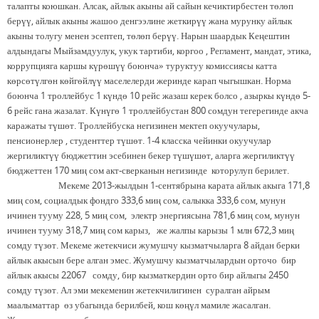
талапты коюшкан. Алсак, айлык акыны ай сайын кечиктирбестен төлөп
берүү, айлык акыны жашоо денгээлине жеткирүү жана мурунку айлык
акыны толугу менен эсептеп, төлөп берүү. Нарын шаардык Кеңештин
алдындагы Мыйзамдуулук, укук тартиби, коргоо , Регламент, мандат, этика,
коррупцияга каршы күрөшүү боюнча» туруктуу комиссиясы катта
көрсөтүлгөн көйгөйлүү маселелерди жеринде карап чыгышкан. Норма
боюнча 1 троллейбус 1 күндө 10 рейс жазаш керек болсо , азыркы күндө 5-
6 рейс гана жазалат. Күнүгө 1 троллейбустан 800 сомдун тегерегинде акча
каражаты түшөт. Троллейбуска негизинен мектеп окуучулары,
пенсионерлер , студенттер түшөт. 1-4 класска чейинки окуучулар
жергиликтүү бюджеттин эсебинен бекер түшүшөт, аларга жергиликтүү
бюджеттен 170 миң сом акт-сверканын негизинде которулуп берилет.
Мекеме 2013-жылдын 1-сентябрына карата айлык акыга 171,8
миң сом, социалдык фондго 333,6 миң сом, салыкка 333,6 сом, мунун
ичинен тууму 228, 5 миң сом, электр энергиясына 781,6 миң сом, мунун
ичинен тууму 318,7 миң сом карыз, же жалпы карызы 1 млн 672,3 миң
сомду түзөт. Мекеме жетекчиси жумушчу кызматчыларга 8 айдан берки
айлык акысын бере алган эмес. Жумушчу кызматчылардын орточо бир
айлык акысы 22067 сомду, бир кызматкердин орто бир айлыгы 2450
сомду түзөт. Ал эми мекеменин жетекчилигинен суралган айрым
маалыматтар өз убагында берилбей, кош көңүл мамиле жасалган.