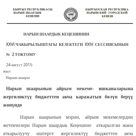
НАРЫН ШААРДЫК КЕҢЕШИНИН
XXVI ЧАКЫРЫЛЫШТАГЫ КЕЗЕКТЕГИ XXIV СЕССИЯСЫНЫН
№ 2 ТОКТОМУ
24-август 2015-
жыл
Нарын шаары
Нарын шаарынын айрым мекеме- ишканаларына
жергиликтүү бюджеттен акча каражатын бөлүп берүү
жөнүндө
Нарын шаарынын мэрии, айрым мекемелердин
жетекчилери Нарын шаардык Кеңешине аткарылган жана
аткарылуучу иштерге жергиликтүү бюджеттен акча