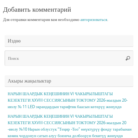
Добавить комментарий
Для отправки комментария вам необходимо
авторизоваться
.
Издөө
Чт
Поис
ис
Акыры жаңылыктар
НАРЫН ШААРДЫК КЕҢЕШИНИН VI ЧАКЫРЫЛЫШТАГЫ
КЕЗЕКТЕГИ ХXVIII СЕССИЯСЫНЫН ТОКТОМУ 2026-жылдын 20-
июлу № 11 LED экрандардын тарифтик баасын көтөрүү жөнүндө
НАРЫН ШААРДЫК КЕҢЕШИНИН VI ЧАКЫРЫЛЫШТАГЫ
КЕЗЕКТЕГИ ХXVIII СЕССИЯСЫНЫН ТОКТОМУ 2026-жылдын 20
-июлу №10 Нарын облустук “Теңир -Тоо” өнүктүрүү фонду тарабынан
көмөк чордонун сатып алуу боюнча долбоорун бекитүү жөнүндө