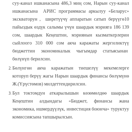
суу-канал ишканасына 486,3 миң сом, Нарын суу-канал
ишканасына АРИС программасы аркылуу «Беларус»
экскваторун , ширетүүчү аппаратын сатып берүүгө10
пайыздык өздүк салымы үчүн шаардык мэрияга 186 139
сом, шаардык Кеңештин, мэриянын кызматкерлерин
сыйлоого 310 000 сом акча каражаты жергиликтүү
бюджеттин экономикалык чыгымдар статьясынан
бөлүнүп берилсин.
Бөлүнгөн акча каражатын тиешелүү мекемелерге
которуп берүү жагы Нарын шаардык финансы бөлүмүнө
Ж.(Үрүстөмов) милдеттендирилсин.
Бул токтомдун аткарылышын көзөмөлдөө шаардык
Кеңештин алдындагы «Бюджет, финансы жана
экономика, ишмердүүлүк, инвестиция боюнча» туруктуу
комиссиясына тапшырылсын.