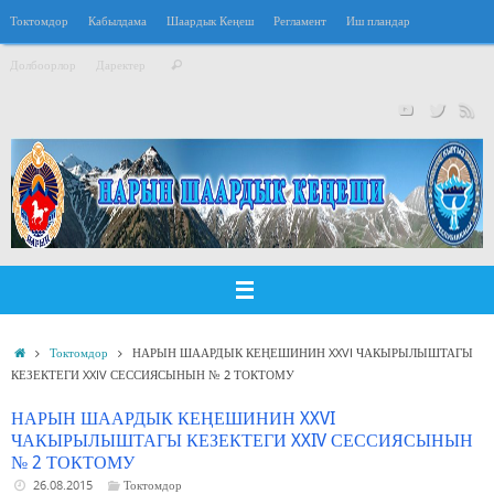
Перейти
Токтомдор
Кабылдама
Шаардык Кеңеш
Регламент
Иш пландар
к
Что
содержимому
Долбоорлор
Даректер
Поиск
искать:
Главная
Токтомдор
НАРЫН ШААРДЫК КЕҢЕШИНИН XXVI ЧАКЫРЫЛЫШТАГЫ
КЕЗЕКТЕГИ XXIV СЕССИЯСЫНЫН № 2 ТОКТОМУ
НАРЫН ШААРДЫК КЕҢЕШИНИН XXVI
ЧАКЫРЫЛЫШТАГЫ КЕЗЕКТЕГИ XXIV СЕССИЯСЫНЫН
№ 2 ТОКТОМУ
26.08.2015
Токтомдор