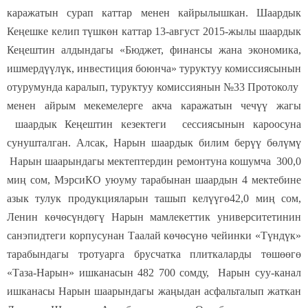
каражатын сурап каттар менен кайрылышкан. Шаардык
Кеңешке келип түшкөн каттар 13-август 2015-жылы шаардык
Кеңештин алдындагы «Бюджет, финансы жана экономика,
ишмердүүлүк, инвестиция боюнча» туруктуу комиссиясынын
отурумунда каралып, туруктуу комиссиянын №33 Протоколу
менен айрым мекемелерге акча каражатын чечүү жагы
шаардык Кеңештин кезектеги сессиясынын кароосуна
сунушталган. Алсак, Нарын шаардык билим берүү бөлүмү
Нарын шаарындагы мектептердин ремонтуна кошумча 300,0
миң сом, МэрсиКО уюуму тарабынан шаардын 4 мектебине
азык тулук продукцияларын ташып келүүгө42,0 миң сом,
Ленин көчөсүндөгү Нарын мамлекеттик университетинин
санэпидтеги корпусунан Таалай көчөсүнө чейинки «Түндүк»
тарабындагы тротуарга брусчатка плиткаларды төшөөгө
«Таза-Нарын» ишканасын 482 700 сомду, Нарын суу-канал
ишканасы Нарын шаарындагы жаңыдан асфальталып жаткан