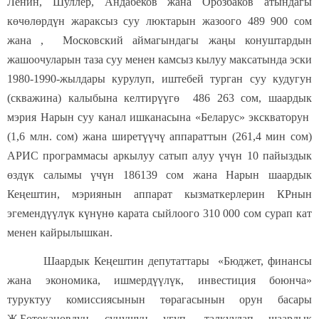
Ленин, Шуллер, Андабеков жана Орозбаков атындагы
көчөлөрдүн жараксыз суу люктарын жазоого 489 900 сом
жана , Московский аймагындагы жаңы конуштардын
жашоочуларын таза суу менен камсыз кылуу максатында эски
1980-1990-жылдары курулуп, иштебей турган суу кудугун
(скважина) калыбына келтирүүгө 486 263 сом, шаардык
мэрия Нарын суу канал ишканасына «Беларус» экскваторун
(1,6 млн. сом) жана ширетүүчү аппараттын (261,4 мин сом)
АРИС программасы аркылуу сатып алуу үчүн 10 пайыздык
өздүк салымы үчүн 186139 сом жана Нарын шаардык
Кеңештин, мэриянын аппарат кызматкерлерин КРнын
эгемендүүлүк күнүнө карата сыйлоого 310 000 сом сурап кат
менен кайрылышкан.
Шаардык Кеңештин депутаттары «Бюджет, финансы
жана экономика, ишмердүүлүк, инвестиция боюнча»
туруктуу комиссиясынын төрагасынын орун басары
Ж.Ботокановдун сунушун угуп, талкуулап шаардык