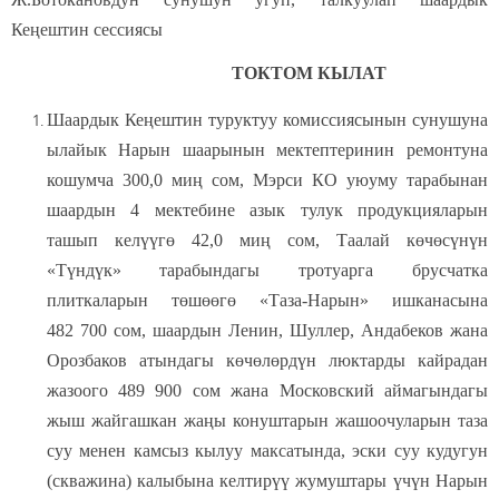
Кеңештин сессиясы
ТОКТОМ КЫЛАТ
Шаардык Кеңештин туруктуу комиссиясынын сунушуна
ылайык Нарын шаарынын мектептеринин ремонтуна
кошумча 300,0 миң сом, Мэрси КО уюуму тарабынан
шаардын 4 мектебине азык тулук продукцияларын
ташып келүүгө 42,0 миң сом, Таалай көчөсүнүн
«Түндүк» тарабындагы тротуарга брусчатка
плиткаларын төшөөгө «Таза-Нарын» ишканасына
482 700 сом, шаардын Ленин, Шуллер, Андабеков жана
Орозбаков атындагы көчөлөрдүн люктарды кайрадан
жазоого 489 900 сом жана Московский аймагындагы
жыш жайгашкан жаңы конуштарын жашоочуларын таза
суу менен камсыз кылуу максатында, эски суу кудугун
(скважина) калыбына келтирүү жумуштары үчүн Нарын