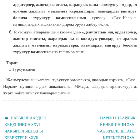
ардагерлер, жаштар саясаты, жарандык жана коомдук уюмдар, эл
аралык жалпыга маалымат каражаттары, наамдарды ыйгаруу
боюнча туруктуу комиссиясынын
сунушу «Таза-Нарын»
муниципалдык ишкананын директоруна жиберилсин.
Токтомдун аткарылышын көзөмөлдөө
«Депутаттык иш, ардагерлер,
жаштар саясаты, жарандык жана коомдук уюмдар, эл аралык
жалпыга маалымат каражаттары, наамдарды ыйгаруу боюнча
туруктуу комиссиясына
тапшырылсын.
Төрага
Э.Турсуналиев
Жөнөтүлсүн:
иш кагазга, туруктуу комиссияга, шаардык мэрияга, «Таза-
Нарын» муниципалдык ишканасына, ММДга, шаардык архитектурага,
жерге жайгаштыруу башкармалыгына
НАРЫН ШААРДЫК
НАРЫН ШААРДЫК
КЕҢЕШИНИН XXVI
КЕҢЕШИНИН XXVI
ЧАКЫРЫЛЫШТАГЫ
ЧАКЫРЫЛЫШТАГЫ
КЕЗЕКТЕГИ XXVII
КЕЗЕКТЕГИ XXVI