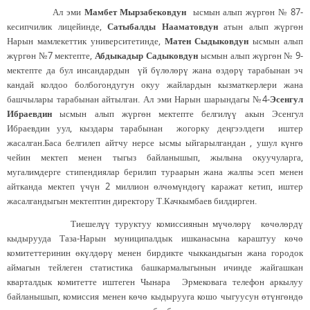
Ал эми
Мамбет Мырзабековдун
ысмын алып жүргөн № 87-
кесипчилик лицейинде,
Сатыбалды Нааматовдун
атын алып жүргөн
Нарын мамлекеттик университетинде,
Матен Сыдыковдун
ысмын алып
жүргөн №7 мектепте,
Абдыкадыр Садыковдун
ысмын алып жүргөн № 9-
мектепте да бул инсандардын үй бүлөлөрү жана өздөрү тарабынан эч
кандай колдоо болбогондугун окуу жайлардын кызматкерлери жана
башчылары тарабынан айтылган. Ал эми Нарын шарындагы №4-
Эсенгул
Ибраевдин
ысмын алып жүргөн мектепте белгилүү акын Эсенгул
Ибраевдин уул, кыздары тарабынан жогорку деңгээлдеги иштер
жасалган.Баса белгилеп айтчу нерсе ысмы ыйгарылгандан , ушул күнгө
чейин мектеп менен тыгыз байланышып, жылына окуучуларга,
мугалимдерге стипендиялар берилип тураарын жана жалпы эсеп менен
айтканда мектеп үчүн 2 миллион өлчөмүндөгү каражат кетип, иштер
жасалгандыгын мектептин директору Т.Качкымбаев билдирген.
Тиешелүү туруктуу комиссиянын мүчөлөрү көчөлөрдү
кыдырууда Таза-Нарын муниципалдык ишканасына караштуу көчө
комитеттеринин өкүлдөрү менен бирдикте чыккандыгын жана городок
аймагын тейлеген статистика башкармалыгынын ичинде жайгашкан
кварталдык комитетте иштеген Чынара Эрмековага телефон аркылуу
байланышып, комиссия менен көчө кыдырууга кошо чыгуусун өтүнгөндө