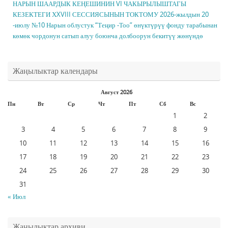
НАРЫН ШААРДЫК КЕҢЕШИНИН VI ЧАКЫРЫЛЫШТАГЫ
КЕЗЕКТЕГИ ХXVIII СЕССИЯСЫНЫН ТОКТОМУ 2026-жылдын 20
-июлу №10 Нарын облустук “Теңир -Тоо” өнүктүрүү фонду тарабынан
көмөк чордонун сатып алуу боюнча долбоорун бекитүү жөнүндө
Жаңылыктар календары
Август 2026
Пн
Вт
Ср
Чт
Пт
Сб
Вс
1
2
3
4
5
6
7
8
9
10
11
12
13
14
15
16
17
18
19
20
21
22
23
24
25
26
27
28
29
30
31
« Июл
Жаңылыктар архиви