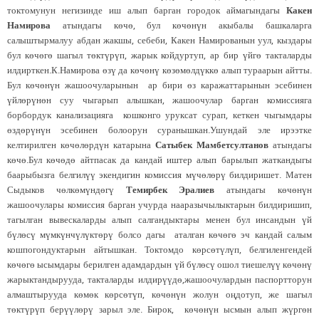
токтомунун негизинде иш алып барган городок аймагындагы
Какен
Намирова
атындагы көчө, бул көчөнүн акыбалы башкаларга
салыштырмалуу абдан жакшы, себеби, Какен Намированын уул, кыздары
бул көчөгө шагыл төктүрүп, жарык койдуртуп, ар бир үйгө такталарды
илдирткен.К.Намирова өзү да көчөнү көзөмөлдүккө алып тураарын айтты.
Бул көчөнүн жашоочуларынын ар бири өз каражаттарынын эсебинен
үйлөрүнөн суу чыгарып алышкан, жашоочулар барган комиссияга
борбордук канализацияга кошконго уруксат сурап, кеткен чыгымдары
өздөрүнүн эсебинен болоорун суранышкан.Ушундай эле ирээтке
келтирилген көчөлөрдүн катарына
Сатыбек Мамбетсултанов
атындагы
көчө.Бул көчөдө айтпасак да кандай иштер алып барылып жаткандыгы
баарыбызга белгилүү экендигин комиссия мүчөлөрү билдиришет. Матен
Сыдыков чөлкөмүндөгү
Темирбек Эралиев
атындагы көчөнүн
жашоочулары комиссия барган учурда нааразычылыктарын билдиришип,
тагылган вывескаларды алып салгандыктары менен бул инсандын үй
бүлөсү мүмкүнчүлүктөрү болсо дагы аталган көчөгө эч кандай салым
кошпогондуктарын айтышкан. Токтомдо көрсөтүлүп, белгиленгендей
көчөгө ысымдары берилген адамдардын үй бүлөсү ошол тиешелүү көчөнү
жарыктандырууда, такталарды илдирүүдө,жашоочулардын паспортторун
алмаштырууда көмөк көрсөтүп, көчөнүн жолун оңдотуп, же шагыл
төктүрүп берүүлөрү зарыл эле. Бирок, көчөнүн ысмын алып жүргөн