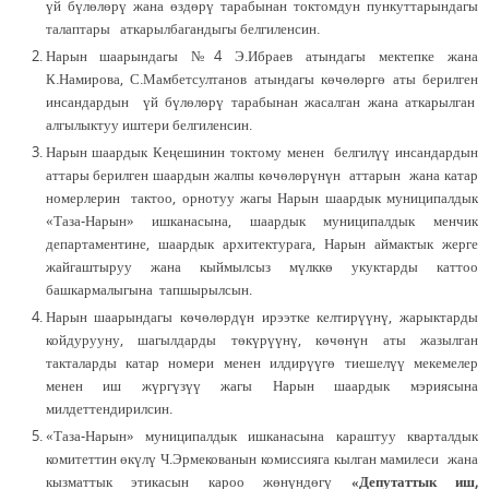
үй бүлөлөрү жана өздөрү тарабынан токтомдун пункуттарындагы
талаптары аткарылбагандыгы белгиленсин.
Нарын шаарындагы №4 Э.Ибраев атындагы мектепке жана
К.Намирова, С.Мамбетсултанов атындагы көчөлөргө аты берилген
инсандардын үй бүлөлөрү тарабынан жасалган жана аткарылган
алгылыктуу иштери белгиленсин.
Нарын шаардык Кеңешинин токтому менен белгилүү инсандардын
аттары берилген шаардын жалпы көчөлөрүнүн аттарын жана катар
номерлерин тактоо, орнотуу жагы Нарын шаардык муниципалдык
«Таза-Нарын» ишканасына, шаардык муниципалдык менчик
департаментине, шаардык архитектурага, Нарын аймактык жерге
жайгаштыруу жана кыймылсыз мүлккө укуктарды каттоо
башкармалыгына тапшырылсын.
Нарын шаарындагы көчөлөрдүн ирээтке келтирүүнү, жарыктарды
койдурууну, шагылдарды төкүрүүнү, көчөнүн аты жазылган
такталарды катар номери менен илдирүүгө тиешелүү мекемелер
менен иш жүргүзүү жагы Нарын шаардык мэриясына
милдеттендирилсин.
«Таза-Нарын» муниципалдык ишканасына караштуу кварталдык
комитеттин өкүлү Ч.Эрмекованын комиссияга кылган мамилеси жана
кызматтык этикасын кароо жөнүндөгү
«Депутаттык иш,