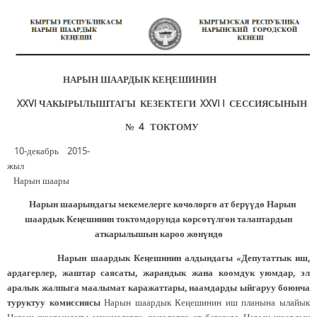
НАРЫН ШААРДЫК КЕҢЕШИНИН
XXVI ЧАКЫРЫЛЫШТАГЫ КЕЗЕКТЕГИ XXVI I СЕССИЯСЫНЫН
№ 4 ТОКТОМУ
10-декабрь 2015-
жыл
Нарын шаары
Нарын шаарындагы мекемелерге көчөлөргө ат берүүдө Нарын
шаардык Кеңешинин токтомдорунда көрсөтүлгөн талаптардын
аткарылышын кароо жөнүндө
Нарын шаардык Кеңешинин алдындагы «Депутаттык иш,
ардагерлер, жаштар саясаты, жарандык жана коомдук уюмдар, эл
аралык жалпыга маалымат каражаттары, наамдарды ыйгаруу боюнча
туруктуу комиссиясы
Нарын шаардык Кеңешинин иш планына ылайык