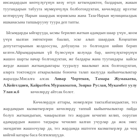
инсандардын көпчүлүгүнүн көзү өтүп кеткендиктен, балдарын, жакын
туугандарын табууга мүмкүнчүлүк болбогондуктан, көчөлөрдү ирээтке
келтирүүнү Нарын шаардык мэриясына жана Таза-Нарын муниципалдык
ишканасына тапшырууну туура деп тапты.
Ысымдарды ыйгарууда, ысмы берилип жаткан адамдын шаар үчүн , коом
үчүн кылган эмгектерин баалап, эске алып шаардык Кеңештин
депутаттарынын колдоосуна, добушуна ээ болгондон кийин берип
келген.Айрымдарынын үй бүлөсүнүн колунда бар, көпчүлүктөрүнүн
жашоо шарты начар болгондуктан, же балдары жана туугандары кайсы
жерде жашап жаткандыктары тууралуу маалымат жок болгондуктан,
аларга токтомдун аткарылышы боюнча талап кылууда кыйынчылыктар
жаралды.Мисалга алсак
Анвар Чортеков, Тамара Жумакаева,
А.Койгелдиев, Кайратбек Мурзакматов, Зоярко Руслан, Мукамбет уулу
Улан ж.б
көчөлөрдү айтсак болот.
Көчөлөрдүн аттары, номерлери такталбагандыктан, тез
жардамдын кызматкерлери көчөлөрдү таппай кыйынчылыктар пайда
болуп жаткандыгын, чакырылган тез жардам кечигип келип, ооруган
адамдардын жашоо тагдыры чечилип калган учурлар да жок эмес
экендигин жашоочулар да, тез жардамда иштеген кызматкерлер да чоң
көйгөй катары баса белгилешүүдө.