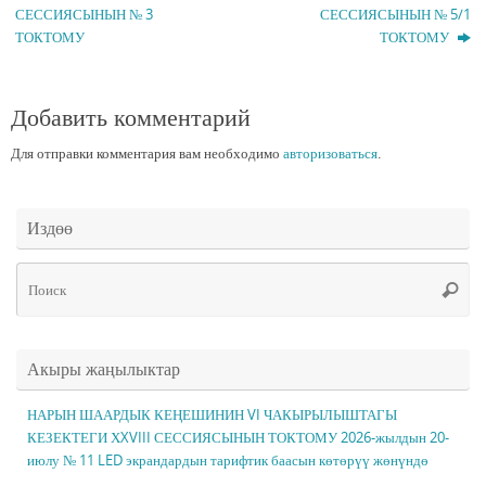
СЕССИЯСЫНЫН № 3
СЕССИЯСЫНЫН № 5/1
ТОКТОМУ
ТОКТОМУ
Добавить комментарий
Для отправки комментария вам необходимо
авторизоваться
.
Издөө
Чт
Поис
ис
Акыры жаңылыктар
НАРЫН ШААРДЫК КЕҢЕШИНИН VI ЧАКЫРЫЛЫШТАГЫ
КЕЗЕКТЕГИ ХXVIII СЕССИЯСЫНЫН ТОКТОМУ 2026-жылдын 20-
июлу № 11 LED экрандардын тарифтик баасын көтөрүү жөнүндө