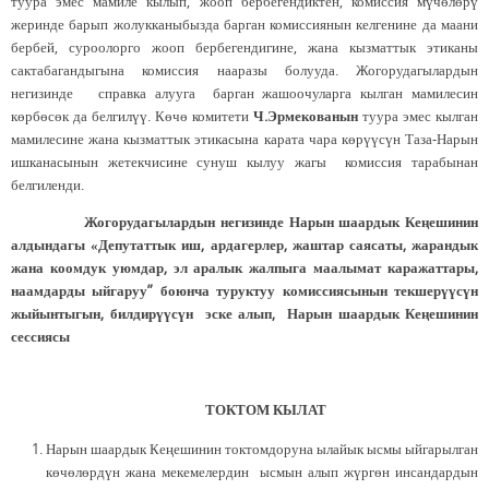
туура эмес мамиле кылып, жооп бербегендиктен, комиссия мүчөлөрү
жеринде барып жолукканыбызда барган комиссиянын келгенине да маани
бербей, суроолорго жооп бербегендигине, жана кызматтык этиканы
сактабагандыгына комиссия нааразы болууда. Жогорудагылардын
негизинде справка алууга барган жашоочуларга кылган мамилесин
көрбөсөк да белгилүү. Көчө комитети
Ч.Эрмекованын
туура эмес кылган
мамилесине жана кызматтык этикасына карата чара көрүүсүн Таза-Нарын
ишканасынын жетекчисине сунуш кылуу жагы комиссия тарабынан
белгиленди.
Жогорудагылардын негизинде Нарын шаардык Кеңешинин
алдындагы «Депутаттык иш, ардагерлер, жаштар саясаты, жарандык
жана коомдук уюмдар, эл аралык жалпыга маалымат каражаттары,
наамдарды ыйгаруу” боюнча туруктуу комиссиясынын текшерүүсүн
жыйынтыгын, билдирүүсүн эске алып, Нарын шаардык Кеңешинин
сессиясы
ТОКТОМ КЫЛАТ
Нарын шаардык Кеңешинин токтомдоруна ылайык ысмы ыйгарылган
көчөлөрдүн жана мекемелердин ысмын алып жүргөн инсандардын