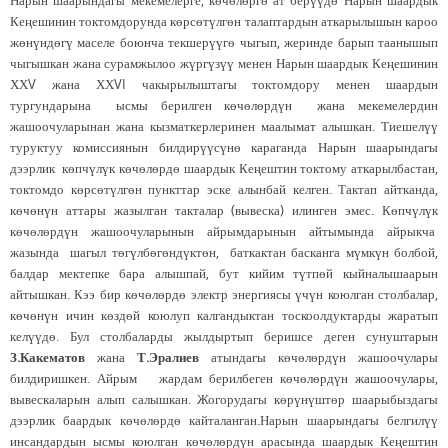
Нарын шаарындагы мекемелерге, көчөлөргө ат берүүдө Нарын шаардык
Кеңешинин токтомдорунда көрсөтүлгөн талаптардын аткарылышын кароо
жөнүндөгү маселе боюнча текшерүүгө чыгып, жеринде барып таанышып
чыгышкан жана сурамжылоо жүргүзүү менен Нарын шаардык Кеңешинин
ХХV жана ХХVI чакырылыштагы токтомдору менен шаардын
тургундарына ысмы берилген көчөлөрдүн жана мекемелердин
жашоочуларынан жана кызматкерлеринен маалымат алышкан. Тиешелүү
туруктуу комиссиянын билдирүүсүнө караганда Нарын шаарындагы
дээрлик көпчүлүк көчөлөрдө шаардык Кеңештин токтому аткарылбастан,
токтомдо көрсөтүлгөн пункттар эске алынбай келген. Тактап айтканда,
көчөнүн аттары жазылган такталар (вывеска) илинген эмес. Көпчүлүк
көчөлөрдүн жашоочуларынын айрымдарынын айтымында айрыкча
жазында шагыл төгүлбөгөндүктөн, баткактан басканга мүмкүн болбой,
балдар мектепке бара алышпай, бут кийим түтпөй кыйналышаарын
айтышкан. Кээ бир көчөлөрдө электр энергиясы үчүн коюлган столбалар,
көчөнүн ичин көздөй коюлуп калгандыктан тоскоолдуктарды жаратып
келүүдө. Бул столбаларды жылдыртып беришсе деген сунуштарын
З.Какематов
жана
Т.Эралиев
атындагы көчөлөрдүн жашоочулары
билдиришкен. Айрым жардам берилбеген көчөлөрдүн жашоочулары,
вывескаларын алып салышкан. Жогорудагы көрүнүштөр шаарыбыздагы
дээрлик баардык көчөлөрдө кайталанган.Нарын шаарындагы белгилүү
инсандардын ысмы коюлган көчөлөрдүн арасында шаардык Кеңештин