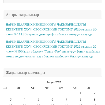
Акыры жаңылыктар
НАРЫН ШААРДЫК КЕҢЕШИНИН VI ЧАКЫРЫЛЫШТАГЫ
КЕЗЕКТЕГИ ХXVIII СЕССИЯСЫНЫН ТОКТОМУ 2026-жылдын 20-
июлу № 11 LED экрандардын тарифтик баасын көтөрүү жөнүндө
НАРЫН ШААРДЫК КЕҢЕШИНИН VI ЧАКЫРЫЛЫШТАГЫ
КЕЗЕКТЕГИ ХXVIII СЕССИЯСЫНЫН ТОКТОМУ 2026-жылдын 20
-июлу №10 Нарын облустук “Теңир -Тоо” өнүктүрүү фонду тарабынан
көмөк чордонун сатып алуу боюнча долбоорун бекитүү жөнүндө
Жаңылыктар календары
Август 2026
Пн
Вт
Ср
Чт
Пт
Сб
Вс
1
2
3
4
5
6
7
8
9