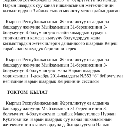
Нарын шаардык суу канал ишканасынын жетекчисинин
кызмат ордуна 3 айлык сыноо мөөнөтү менен дайындалган.
Кыргыз Республикасынын Жергиликтүү өз алдынча
башкаруу жөнүндө Мыйзамынын 31-беренисинин 3-
бөлүмүнүн 4-бөлүмчөсүнө ылайык
шаардын турмуш-
тиричилигин камсыз кылуучу бөлүмдөрдүн жана
кызматтардын жетекчилерин дайындоого шаардык Кеңеш
тарабынан макулдук берилиши керек.
Кыргыз Республикасынын Жергиликтүү өз алдынча
башкаруу жөнүндө Мыйзамынын 31-беренисинин 3-
бөлүмүнүн 4-бөлүмчөсүнө жана Нарын шаардык
мэриясынын 1-декабрь 2014-жылдагы №553 “б” буйругунун
негизинде Нарын шаардык Кеңешинин сессиясы
ТОКТОМ КЫЛАТ
Кыргыз Республикасынын Жергиликтүү өз алдынча
башкаруу жөнүндө Мыйзамынын 31-беренисинин 3-
бөлүмүнүн 4-бөлүмчөсүнө ылайык Максуталиев Нурлан
Кубатовичке Нарын шаардык суу канал ишканасынын
жетекчисинин кызмат ордуна дайындалуусуна Нарын