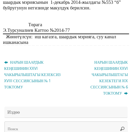
шаардык мэриясынын 1-декабрь 2014-жылдагы №553 “б”
буйругунун негизинде макулдук берилсин.
Төрага
Э.Турсуналиев Каттоо №2014-77
Жөнөтүлсүн: иш кагазга, шаардык мэрияга, суу канал
ишканасына
НАРЫН ШААРДЫК
НАРЫН ШААРДЫК
КЕҢЕШИНИН XXVI
КЕҢЕШИНИН XXVI
ЧАКЫРЫЛЫШТАГЫ КЕЗЕКСИЗ
ЧАКЫРЫЛЫШТАГЫ
XVIII СЕССИЯСЫНЫН № 1
КЕЗЕКТЕГИ XIX
ТОКТОМУ
СЕССИЯСЫНЫН № 6
ТОКТОМУ
Издөө
Чт
Поис
ис