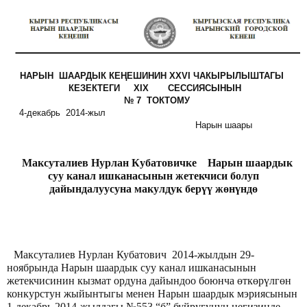
НАРЫН ШААРДЫК КЕҢЕШИНИН XXVI ЧАКЫРЫЛЫШТАГЫ
КЕЗЕКТЕГИ XIX СЕССИЯСЫНЫН
№ 7 ТОКТОМУ
4-декабрь 2014-жыл
Нарын шаары
Максуталиев Нурлан Кубатовичке Нарын шаардык
суу канал ишканасынын жетекчиси болуп
дайындалуусуна макулдук берүү жөнүндө
Максуталиев Нурлан Кубатович 2014-жылдын 29-
ноябрында Нарын шаардык суу канал ишканасынын
жетекчисинин кызмат ордуна дайындоо боюнча өткөрүлгөн
конкурстун жыйынтыгы менен Нарын шаардык мэриясынын
1-декабрь 2014-жылдагы №553 “б” буйругунун негизинде