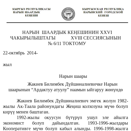
НАРЫН ШААРДЫК КЕҢЕШИНИН XXVI
ЧАКЫРЫЛЫШТАГЫ XVIII СЕССИЯСЫНЫН
№ 6/11 ТОКТОМУ
22-октябрь 2014-
жыл
Нарын шаары
Жакиев Билимбек Дүйшөналиевичке Нарын
шаарынын “Ардактуу атуулу” наамын ыйгаруу жөнүндө
Жакиев Билимбек Дүйшөналиевич эмгек жолун 1982-
жылы Ак-Таала районундагы Жеңиш колхозуна мүчө болуп
кирүү менен баштаган.
1992-жылы окуусун бүтүрүп ушул эле айылга
экономист болуп дайындалган. 1993-1996-жылдары
Кооперативге мүчө болуп кабыл алынды. 1996-1998-жылга