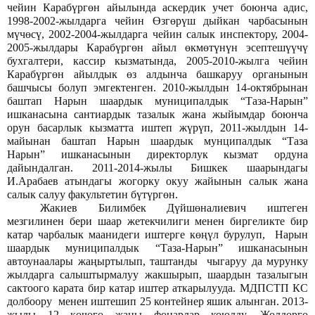
чейин Карабүргөн айылында аскердик учет боюнча адис,
1998-2002-жылдарга чейин Өзгөрүш дыйкан чарбасынын
мүчөсү, 2002-2004-жылдарга чейин салык инспектору, 2004-
2005-жылдары Карабүргөн айыл өкмөтүнүн эсептешүүчү
бухгалтери, кассир кызматында, 2005-2010-жылга чейин
Карабүргөн айылдык өз алдынча башкаруу органынын
башчысы болуп эмгектенген. 2010-жылдын 14-октябрынан
баштап Нарын шаардык муниципалдык “Таза-Нарын”
ишканасына сантиардык тазалык жана жыйымдар боюнча
орун басарлык кызматта иштеп жүрүп, 2011-жылдын 14-
майынан баштап Нарын шаардык мунципалдык “Таза
Нарын” ишканасынын директорлук кызмат ордуна
дайындалган. 2011-2014-жылы Бишкек шаарындагы
И.Арабаев атындагы жогорку окуу жайынын салык жана
салык салуу факультетин бүтүргөн.
Жакиев Билимбек Дүйшөналиевич иштеген
мезгилинен бери шаар жетекчилиги менен биргеликте бир
катар чарбалык маанидеги иштерге көңүл бурулуп, Нарын
шаардык муниципалдык “Таза-Нарын” ишканасынын
автоунаалары жаңыртылып, таштанды чыгаруу да мурунку
жылдарга салыштырмалуу жакшырып, шаардын тазалыгын
сактоого карата бир катар иштер аткарылууда. МДПСТП КС
долбоору менен иштешип 25 контейнер яшик алынган. 2013-
жылы 12 көчөгө жаңы фонарлар коюлду. Жолдорго