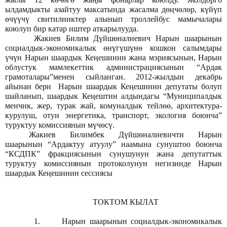
ылдамдыкты азайтуу максатында жасалма дөңчөлөр, күйүп
өчүүчү свитилниктер алынып троллейбус мамычалары
коюлуп бир катар иштер аткарылууда.
Жакиев Билим Дүйшөналиевич Нарын шаарынын
социалдык-экономикалык өнүгүшүнө кошкон салымдары
үчүн Нарын шаардык Кеңешинин жана мэриясынын, Нарын
облустук мамлекеттик администрациясынын “Ардак
грамоталары”менен сыйланган. 2012-жылдын декабрь
айынан бери Нарын шаардык Кеңешинин депутаты болуп
шайланып, шаардык Кеңештин алдындагы “Муниципалдык
менчик, жер, турак жай, комуналдык тейлөө, архитектура-
курулуш, отун энергетика, транспорт, экология боюнча”
туруктуу комиссиянын мүчөсү.
Жакиев Билимбек Дүйшөналиевичти Нарын
шаарынын “Ардактуу атуулу” наамына сунуштоо боюнча
“КСДПК” фракциясынын сунушунун жана депутаттык
туруктуу комиссиянын протоколунун негизинде Нарын
шаардык Кеңешинин сессиясы
ТОКТОМ КЫЛАТ
1.
Нарын шаарынын социалдык-экономикалык