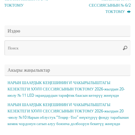
ТОКТОМУ
СЕССИЯСЫНЫН № 6/2
ТОКТОМУ
Издөө
Чт
Поис
ис
Акыры жаңылыктар
НАРЫН ШААРДЫК КЕҢЕШИНИН VI ЧАКЫРЫЛЫШТАГЫ
КЕЗЕКТЕГИ ХXVIII СЕССИЯСЫНЫН ТОКТОМУ 2026-жылдын 20-
июлу № 11 LED экрандардын тарифтик баасын көтөрүү жөнүндө
НАРЫН ШААРДЫК КЕҢЕШИНИН VI ЧАКЫРЫЛЫШТАГЫ
КЕЗЕКТЕГИ ХXVIII СЕССИЯСЫНЫН ТОКТОМУ 2026-жылдын 20
-июлу №10 Нарын облустук “Теңир -Тоо” өнүктүрүү фонду тарабынан
көмөк чордонун сатып алуу боюнча долбоорун бекитүү жөнүндө