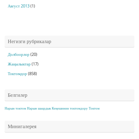
Август 2013
(1)
Негизги рубрикалар
Долбоорлор
(20)
Жаңылыктар
(17)
Токтомдор
(858)
Белгилер
Нарын токтом
Нарын шаардык Кеңешинин токтомдору
Токтом
Минигалерея