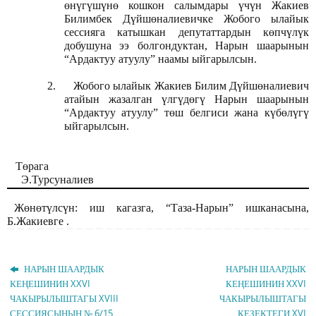
өнүгүшүнө кошкон салымдары үчүн Жакиев
Билимбек Дүйшөналиевичке Жобого ылайык
сессияга катышкан депутаттардын көпчүлүк
добушуна ээ болгондуктан, Нарын шаарынын
“Ардактуу атуулу” наамы ыйгарылсын.
2.
Жобого ылайык Жакиев Билим Дүйшөналиевич
атайын жазалган үлгүдөгү Нарын шаарынын
“Ардактуу атуулу” төш белгиси жана күбөлүгү
ыйгарылсын.
Төрага
Э.Турсуналиев
Жөнөтүлсүн: иш кагазга, “Таза-Нарын” ишканасына,
Б.Жакиевге .
НАРЫН ШААРДЫК
НАРЫН ШААРДЫК
КЕҢЕШИНИН XXVI
КЕҢЕШИНИН XXVI
ЧАКЫРЫЛЫШТАГЫ XVIII
ЧАКЫРЫЛЫШТАГЫ
СЕССИЯСЫНЫН № 6/15
КЕЗЕКТЕГИ XVI