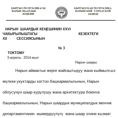
НАРЫН ШААРДЫК КЕҢЕШИНИН XXVI
ЧАКЫРЫЛЫШТАГЫ КЕЗЕКТЕГИ
XII СЕССИЯСЫНЫН
№ 3
ТОКТОМУ
3-апрель 2014-жыл
Нарын шаары
Нарын аймактык жерге жайгаштыруу жана кыймылсыз
мүлккө укуктарды каттоо башкармалыгынын, Нарын
облусунун шаар курулушу жана архитектура боюнча
башкармалыгынын, Нарын шаардык муниципалдык менчик
департаментинин ишмердүүлүгү жана шаар элине кызмат