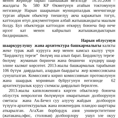
менен жеринде барып таанышкан мезгилде 16.10.2008 –
жылдагы № 580 КР Өкмөтүнүн атайын токтомунун
негизинде Нарын шаарынын муниципалдык менчигинде
турган айрым обьектер тиешелүү акча каражатын тогүп,
каттоодон өтүп документтерин албай жатышкандыгы маалым
болду. Бул обьектерди каттоодон өткөрүү боюнча бир нече
ирээт кат менен кайрылып жатышкандыктарын
билдиришкен.
Нарын облусунун
шааркурулушу жана архитектура башкармалыгы
калкты
жеке турак жай курууга жер менен камсыз кылуу үчүн
“Бирдиктүү терезе” бөлүмү иш алып барат. Бирдиктүү терезе
бөлүмү жуманын биринчи жана бешинчи күндөрү шаар
элине кызмат көрсөтөт. 2013-жылы башкармалык тарабынан
106 бүтүм даярдалып, алардын баардыгы жер комиссиясына
сунушталган. Комиссияга кирип комиссиянын протоколунун
жана шаардык мэриянын буйругунун негизинде 62
архитектуралык куруу схемасы даярдалып берилген.
2013-жылы капвложенияга кирген обьктилер боюнча
облустук неврология бөлүмүнүн имаратынын долбоорунун
сметасы жана Ак-Бечел суу алуучу жайдын долбоорун
түзүүгө архитектуралык жана инженердик пландоо шарттары
аткарылган. АгаХан борбордук азия универститетине
(жатакана,офис, столовая) долбоорлору ушул эле окуу