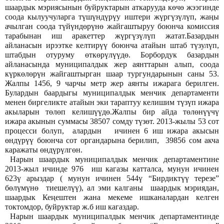
шаардык мэриясынын буйруктарын аткарууда көчө жээгинде
соода кылуучуларга түшүндүрүу иштери жүргүзүлүп, жаңы
ачылган соода түйүндөрүнө жайгаштыруу боюнча комиссия
тарабынан иш аракеттер жүргүзүлүп жатат.Базардын
айланасын ирээтке келтирүү боюнча атайын штаб түзулүп,
штабдын отуруму өткөрүлүүдө. Борбордук базардын
айланасында муниципалдык жер аянттарын алып, соода
күркөлөрүн жайгаштырган шаар тургундарынын саны 53.
Жалпы 1456, 9 чарчы метр жер аянты ижарага берилген.
Булардын баардыгы муниципалдык менчик департаменти
менен биргеликте атайын эки тараптуу келишим түзүп ижара
акыларын төлөп келишүүдө.Жалпы бир айда төлөнүүчү
ижара акынын суммасы 38507 сомду түзөт. 2013-жылы 53 сот
процесси болуп, алардын ичинен 6 иш ижара акысын
өндүрүү боюнча сот органдарына берилип, 39856 сом акча
каражаты өндүрүлгөн.
Нарын шаардык муниципалдык менчик департаментине
2013-жыл ичинде 976 иш кагазы катталса, мунун ичинен
623ү арыздар ( мунун ичинен 544ү “Бирдиктүү терезе”
бөлүмүнө тиешелүү), ал эми калганы шаардык мэриядан,
шаардык Кеңештен жана мекеме ишканалардан келген
токтомдор, буйруктар ж.б иш кагаздар.
Нарын шаардык муниципалдык менчик департаментинде