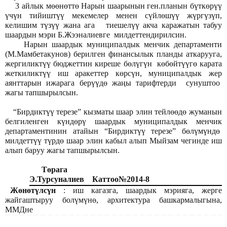
. 3 айлык мөөнөттө Нарын шаарынын ген.планын бүткөрүү
үчүн тийиштүү мекемелер менен сүйлөшүү жүргүзүп,
келишим түзүү жана ага тиешелүү акча каражатын табуу
шаардын мэри Б.Жээналиевге милдеттендирилсин.
. Нарын шаардык муниципалдык менчик департаменти
(М.Мамбетакунов) берилген финансылык планды аткарууга,
жергиликтүү бюджеттин киреше бөлүгүн көбөйтүүгө карата
жеткиликтүү иш аракеттер көрсүн, муниципалдык жер
аянттарын ижарага берүүдө жаңы тарифтерди сунуштоо
жагы тапшырылсын.
. “Бирдиктүү терезе” кызматы шаар элин тейлөөдө жуманын
белгиленген күндөрү шаардык муниципалдык менчик
департаментинин атайын “Бирдиктүү терезе” бөлүмүндө
милдеттүү түрдө шаар элин кабыл алып Мыйзам чегинде иш
алып баруу жагы тапшырылсын.
Төрага
Э.Турсуналиев Каттоо№2014-8
Жөнөтүлсүн
: иш кагазга, шаардык мэрияга, жерге
жайгаштыруу болүмүнө, архитектура башкармалыгына,
ММДне