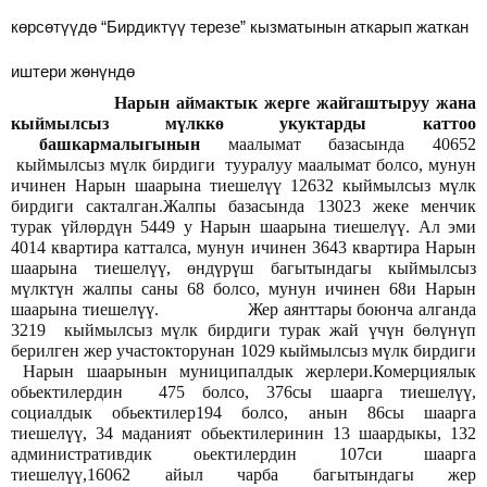
көрсөтүүдө “Бирдиктүү терезе” кызматынын аткарып жаткан
иштери жөнүндө
Нарын аймактык жерге жайгаштыруу жана
кыймылсыз мүлккө укуктарды каттоо
башкармалыгынын
маалымат базасында 40652
кыймылсыз мүлк бирдиги тууралуу маалымат болсо, мунун
ичинен Нарын шаарына тиешелүү 12632 кыймылсыз мүлк
бирдиги сакталган.Жалпы базасында 13023 жеке менчик
турак үйлөрдүн 5449 у Нарын шаарына тиешелүү. Ал эми
4014 квартира катталса, мунун ичинен 3643 квартира Нарын
шаарына тиешелүү, өндүрүш багытындагы кыймылсыз
мүлктүн жалпы саны 68 болсо, мунун ичинен 68и Нарын
шаарына тиешелүү. Жер аянттары боюнча алганда
3219 кыймылсыз мүлк бирдиги турак жай үчүн бөлүнүп
берилген жер участокторунан 1029 кыймылсыз мүлк бирдиги
Нарын шаарынын муниципалдык жерлери.Комерциялык
обьектилердин 475 болсо, 376сы шаарга тиешелүү,
социалдык обьектилер194 болсо, анын 86сы шаарга
тиешелүү, 34 маданият обьектилеринин 13 шаардыкы, 132
административдик оьектилердин 107си шаарга
тиешелүү,16062 айыл чарба багытындагы жер