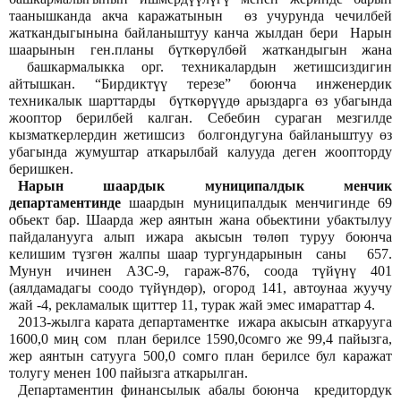
таанышканда акча каражатынын өз учурунда чечилбей
жаткандыгынына байланыштуу канча жылдан бери Нарын
шаарынын ген.планы бүткөрүлбөй жаткандыгын жана
башкармалыкка орг. техникалардын жетишсиздигин
айтышкан. “Бирдиктүү терезе” боюнча инженердик
техникалык шарттарды бүткөрүүдө арыздарга өз убагында
жооптор берилбей калган. Себебин сураган мезгилде
кызматкерлердин жетишсиз болгондугуна байланыштуу өз
убагында жумуштар аткарылбай калууда деген жоопторду
беришкен.
Нарын шаардык муниципалдык менчик
департаментинде
шаардын муниципалдык менчигинде 69
обьект бар. Шаарда жер аянтын жана обьектини убактылуу
пайдаланууга алып ижара акысын төлөп туруу боюнча
келишим түзгөн жалпы шаар тургундарынын саны 657.
Мунун ичинен АЗС-9, гараж-876, соода түйүнү 401
(аялдамадагы соодо түйүндөр), огород 141, автоунаа жуучу
жай -4, рекламалык щиттер 11, турак жай эмес имараттар 4.
2013-жылга карата департаментке ижара акысын аткарууга
1600,0 миң сом план берилсе 1590,0сомго же 99,4 пайызга,
жер аянтын сатууга 500,0 сомго план берилсе бул каражат
толугу менен 100 пайызга аткарылган.
Департаментин финансылык абалы боюнча кредитордук