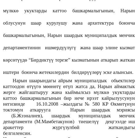
мүлккө укуктарды каттоо башкармалыгынын, Нарын
облусунун шаар курулушу жана архитектура боюнча
башкармалыгынын, Нарын шаардык муниципалдык менчик
департаментинин ишмердүүлүгү жана шаар элине кызмат
көрсөтүүдө “Бирдиктүү терезе” кызматынын аткарып жаткан
иштери боюнча жетекилердин билдирүүлөрү эске алынсын.
. Нарын шаарындагы айрым муниципалдык обьектилер
каттоодон өтүүгө мөөнөтү өтүп жатса да, Нарын аймактык
жерге жайгаштыруу жана кыймылсыз мүлккө укуктарды
каттоо башкармалыгынын бир нече ирээт кайрылуусунун
негизинде 16.10.2008 –жылдагы № 580 КР Өкмөтүнүн
токтомун аткарууга Нарын шаардык мэриясы
(Б.Жээналиев), шаардык муниципалдык менчик
департаменти (М.Мамбетакунов) тиешелүү деңгээлде иш
аракеттер жүргүзулбөй жаткандыгы
белгиленсин.