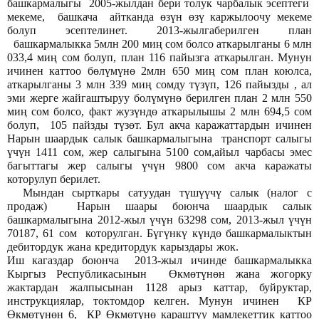
башкармалыгы 2005-жылдан бери толук чарбалык эсептеги
мекеме, башкача айтканда өзүн өзү каржылоочу мекеме
болуп эсептелинет. 2013-жылгаберилген план
башкармалыкка 5млн 200 миң сом болсо аткарылганы 6 млн
033,4 миң сом болуп, план 116 пайызга аткарылган. Мунун
ичинен каттоо бөлүмүнө 2млн 650 миң сом план коюлса,
аткарылганы 3 млн 339 миң сомду түзүп, 126 пайызды , ал
эми жерге жайгаштыруу болүмүнө берилген план 2 млн 550
миң сом болсо, факт жузүндө аткарылышы 2 млн 694,5 сом
болуп, 105 пайзды түзөт. Бул акча каражаттардын ичинен
Нарын шаардык салык башкармалыгына транспорт салыгы
үчүн 1411 сом, жер салыгына 5100 сом,айыл чарбасы эмес
багыттагы жер салыгы үчүн 9800 сом акча каражаты
которулуп берилет.
Мындан сырткары сатуудан түшүүчү салык (налог с
продаж) Нарын шаары боюнча шаардык салык
башкармалыгына 2012-жыл үчүн 63298 сом, 2013-жыл үчүн
70187, 61 сом которулган. Бүгүнкү күндө башкармалыктын
дебитордук жана кредитордук карыздары жок.
Иш кагаздар боюнча 2013-жыл ичинде башкармалыкка
Кыргыз Республикасынын Өкмөтүнөн жана жогорку
жактардан жалпысынан 1128 арыз каттар, буйруктар,
инструкциялар, токтомдор келген. Мунун ичинен КР
Өкмөтүнөн 6, КР Өкмөтүнө караштуу мамлекеттик каттоо