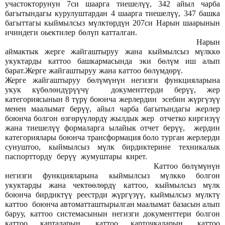
участокторунун 7си шаарга тиешелүү, 342 айыл чарба
багытындагы курулуштардан 4 шаарга тиешелүү, 347 башка
багыттагы кыймылсыз мүлктөрдүн 207си Нарын шаарынын
ичиндеги оьектилер бөлүп катталган.
Нарын
аймактык жерге жайгаштыруу жана кыймылсыз мүлккө
укуктарды каттоо башкармасында эки бөлүм иш алып
барат.Жерге жайгаштыруу жана каттоо бөлүмдөрү.
Жерге жайгаштыруу бөлүмүнүн негизги функцияларына
укук күбөлөндүрүүчү документтерди берүү, жер
категориясынын 8 түрү боюнча жерлердин эсебин жүргүзүү
менен маалымат берүү, айыл чарба багытындагы жерлер
боюнча болгон өзгөрүүлөрдү жылдык жер отчетко киргизүү
жана тиешелүү формаларга ылайык отчет берүү, жердин
категориялары боюнча трансформация боло турган жерлерди
сунуштоо, кыймылсыз мүлк бирдиктерине техникалык
паспортторду берүү жумуштары кирет.
Каттоо бөлүмүнүн
негизги функцияларына кыймылсыз мүлккө болгон
укуктарды жана чектөөлөрдү каттоо, кыймылсыз мүлк
боюнча бирдиктүү реестрди жүргүзүү, кыймылсыз мүлктү
каттоо боюнча автоматташтырылган маалымат базасын алып
баруу, каттоо системасынын негизги документтери болгон
каттоо карталарын, каттоо карточкаларын, каттоо