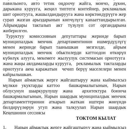
павильонго, авто тетик оңдоочу жайга, мончо, дүкөн,
дарыкана курууга, жеңил типтеги контейнер, рекламалык
шит орнотууга, жашылдандырууга жана көрктөндүрүүгө жер
сурап жазган арыздарынын көпчүлүгү канааттандырылган.
Айрымдары такталып акт түзүлуп сот органдарына
жиберилген.
Туруктуу комиссиянын депутаттары жеринде барып
муниципалдык менчик департаментинин ишмердүүлүгү
менен жеринде барып таанышкан мезгилде, айрым
муниципалдык менчик обьктилерди каттоодон өткөрүп
күбөлүк алууга, мекемеге жылуулук системасын орнотууга
жана жаңы аялдамаларды курууга, рекламылык такталарды
орнотууга акча каражатын чечип берүү маселелери менен
кайрылышкан.
Нарын аймактык жерге жайгаштыруу жана кыймылсыз
мүлккө укуктарды каттоо башкармалыгынын, Нарын
облусунун шааркурулушу жана архитектура боюнча
башкармалыгынын, Нарын шаардык муниципалдык менчик
департаменттеринин аткарып жаткан иштери жөнүндө
билдирүүлөрүн угуп жана талкуулап Нарын шаардык
Кеңешинин сессиясы
ТОКТОМ КЫЛАТ
1.
Нарын аймактык жерге жайгаштыруу жана кыймылсыз