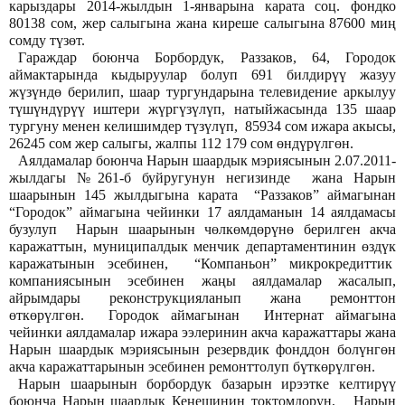
карыздары 2014-жылдын 1-январына карата соц. фондко
80138 сом, жер салыгына жана киреше салыгына 87600 миң
сомду түзөт.
Гараждар боюнча Борбордук, Раззаков, 64, Городок
аймактарында кыдыруулар болуп 691 билдирүү жазуу
жүзүндө берилип, шаар тургундарына телевидение аркылуу
түшүндүрүү иштери жүргүзүлүп, натыйжасында 135 шаар
тургуну менен келишимдер түзүлүп, 85934 сом ижара акысы,
26245 сом жер салыгы, жалпы 112 179 сом өндүрүлгөн.
Аялдамалар боюнча Нарын шаардык мэриясынын 2.07.2011-
жылдагы №261-б буйругунун негизинде жана Нарын
шаарынын 145 жылдыгына карата “Раззаков” аймагынан
“Городок” аймагына чейинки 17 аялдаманын 14 аялдамасы
бузулуп Нарын шаарынын чөлкөмдөрүнө берилген акча
каражаттын, муниципалдык менчик департаментинин өздүк
каражатынын эсебинен, “Компаньон” микрокредиттик
компаниясынын эсебинен жаңы аялдамалар жасалып,
айрымдары реконструкцияланып жана ремонттон
өткөрүлгөн. Городок аймагынан Интернат аймагына
чейинки аялдамалар ижара ээлеринин акча каражаттары жана
Нарын шаардык мэриясынын резервдик фонддон болүнгөн
акча каражаттарынын эсебинен ремонттолуп бүткөрүлгөн.
Нарын шаарынын борбордук базарын ирээтке келтирүү
боюнча Нарын шаардык Кеңешинин токтомдорун, Нарын