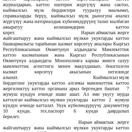
журналдарын, каттоо иштерин жүргүзүү жана сактоо,
кыймылсыз мүлк бирдиктери тууралуу маалымат,
справкаларды берүү, кыймылсыз мүлк рыногуна анализ
жүргүзүү жана наториалдык күбөлөндүрүүнү талап кылбаган
ажыратуу келишимдерин каттоо
кирет. Нарын аймактык жерге
жайгаштыруу жана кыймылсыз мүлккө укуктарды каттоо
башкармалыгы тарабынан кызмат көрсөтүү акылары Кыргыз
Республикасынын Өкмөтүнүн алдындагы Мамлекеттик
каттоо кызматынын жана Кыргыз Республикасынын
Өкмөтүнүн алдындагы Монополияга каршы жөнгө салуу
мамлекеттик агенттиги менен макулдашып, бекитилген
кызмат көрсөтүү акысынын негизинде
алынат. Кыймылсыз мүлк
бирдигине укуктарды каттоо алгачкы мамлекеттик каттоо
жергиликтүү каттоо органына арыз бергенден баштап 7
жумуш күндүн ичинде ишке ашат. Ал эми укугу мурда
катталган кыймылсыз мүлккө укуктарды каттоо 2 жумуш
күндүн ичинде катталат. Укук күбөлөндүрүүчү документтер
10 күндө, тех.паспорт 6 күндө даярдалып
берилет.
Нарын аймактык жерге
жайгаштыруу жана кыймылсыз мүлккө укуктарды каттоо