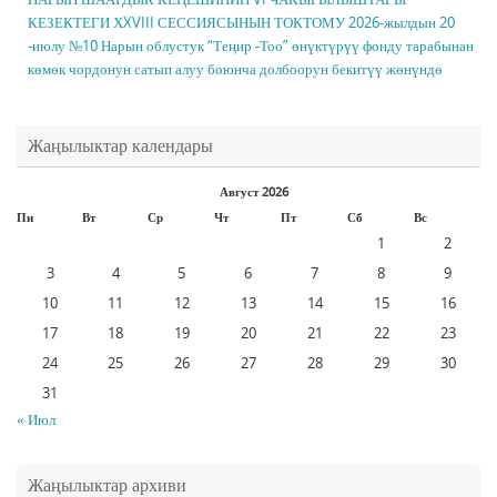
КЕЗЕКТЕГИ ХXVIII СЕССИЯСЫНЫН ТОКТОМУ 2026-жылдын 20
-июлу №10 Нарын облустук “Теңир -Тоо” өнүктүрүү фонду тарабынан
көмөк чордонун сатып алуу боюнча долбоорун бекитүү жөнүндө
Жаңылыктар календары
Август 2026
Пн
Вт
Ср
Чт
Пт
Сб
Вс
1
2
3
4
5
6
7
8
9
10
11
12
13
14
15
16
17
18
19
20
21
22
23
24
25
26
27
28
29
30
31
« Июл
Жаңылыктар архиви