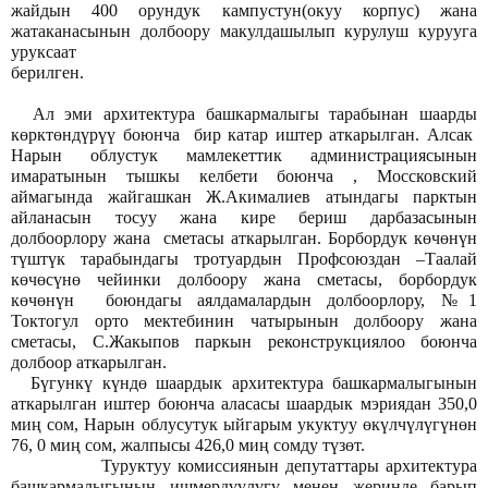
жайдын 400 орундук кампустун(окуу корпус) жана
жатаканасынын долбоору макулдашылып курулуш курууга
уруксаат
берилген.
Ал эми архитектура башкармалыгы тарабынан шаарды
көрктөндүрүү боюнча бир катар иштер аткарылган. Алсак
Нарын облустук мамлекеттик администрациясынын
имаратынын тышкы келбети боюнча , Моссковский
аймагында жайгашкан Ж.Акималиев атындагы парктын
айланасын тосуу жана кире бериш дарбазасынын
долбоорлору жана сметасы аткарылган. Борбордук көчөнүн
түштүк тарабындагы тротуардын Профсоюздан –Таалай
көчөсүнө чейинки долбоору жана сметасы, борбордук
көчөнүн боюндагы аялдамалардын долбоорлору, №1
Токтогул орто мектебинин чатырынын долбоору жана
сметасы, С.Жакыпов паркын реконструкциялоо боюнча
долбоор аткарылган.
Бүгункү күндө шаардык архитектура башкармалыгынын
аткарылган иштер боюнча аласасы шаардык мэриядан 350,0
миң сом, Нарын облусутук ыйгарым укуктуу өкүлчүлүгүнөн
76, 0 миң сом, жалпысы 426,0 миң сомду түзөт.
Туруктуу комиссиянын депутаттары архитектура
башкармалыгынын ишмердүүлүгү менен жеринде барып