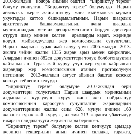
2010-жылдын ноябрь айынан баштап “Бирдиктүү терезе”
бөлүмү уюшулган. “Бирдиктүү терезе” бөлүмүндө Нарын
аймактык жерге жайгаштыруу жана кыймылсыз мүлккө
укуктарды каттоо башкармалыгынын, Нарын шаардык
архитектура башкармалыгынын жана шаардык
муниципалдык менчик департаментинин бирден адистери
отуруп шаар элинен келген арыздарды карап, жеринде
көрүп, мыйзамдуулары жер комиссиясына сунушталат.
Нарын шаарына турак жай салуу үчүн 2005-жылдан 2013-
жылга чейин жалпы 1335 жаран арыз менен кайрылган.
Алардын ичинен 882си документтери толук болбогондуктан
кайтарылган. Турак жай куруу үчүн жер сурап кайрылган
жарандар жер комиссиясынын атайын протоколунун
негизинде 2013-жылдын август айынан баштап кезекке
коюлуп тейленип келүүдө.
“Бирдиктүү терезе” бөлүмүнө 2010-жылдан бери
документтери толукталып Нарын шаардык мэриясынын
алдындагы курлулуш куруу жана жер пайдалануу
комиссиясынын кароосуна сунушталган жарандардын
документтеринин жалпы саны 628, мунун ичинен 163
жаранга турак жай курууга, ал эми 213 жаранга убактылуу
ижарага пайдаланууга жер аянттары берилген.
“Бирдиктүү терезе” бөлүмүнө келген көпчүлүк арыздар
жеринен текшерилип анын ичинен складка, гаражга,