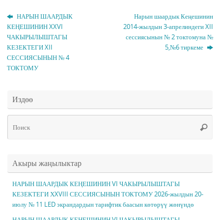
НАРЫН ШААРДЫК
Нарын шаардык Кеңешинин
КЕҢЕШИНИН XXVI
2014-жылдын 3-апрелиндеги XII
ЧАКЫРЫЛЫШТАГЫ
сессиясынын № 2 токтомуна №
КЕЗЕКТЕГИ XII
5,№6 тиркеме
СЕССИЯСЫНЫН № 4
ТОКТОМУ
Издөө
Чт
Поис
ис
Акыры жаңылыктар
НАРЫН ШААРДЫК КЕҢЕШИНИН VI ЧАКЫРЫЛЫШТАГЫ
КЕЗЕКТЕГИ ХXVIII СЕССИЯСЫНЫН ТОКТОМУ 2026-жылдын 20-
июлу № 11 LED экрандардын тарифтик баасын көтөрүү жөнүндө
НАРЫН ШААРДЫК КЕҢЕШИНИН VI ЧАКЫРЫЛЫШТАГЫ