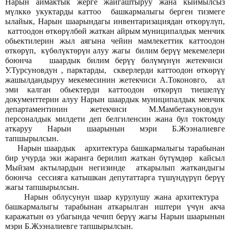
Нарын аймактык жерге жайгаштыруу жана кыймылсыз
мүлккө укуктарды каттоо башкармалыгы берген тизмеге
ылайык, Нарын шаарындагы инвентаризациядан өткөрүлүп,
каттоодон өткөрүлбөй жаткан айрым муниципалдык менчик
обьектилерин жыл аягына чейин мамлекеттик каттоодон
өткөрүп, күбөлүктөрүн алуу жагы билим берүү мекемелери
боюнча шаардык билим берүү бөлүмүнүн жетекчиси
У.Турсуновдун , парктарды, скверлерди каттоодон өткөрүү
жашылдандыруу мекемесинин жетекчиси А.Токоновго, ал
эми калган обьектерди каттоодон өткөрүп тиешелүү
документтерин алуу Нарын шаардык муниципалдык менчик
департаментинин жетекчиси М.Мамбетакуновдун
персоналдык милдети деп белгиленсин жана бул токтомду
аткаруу Нарын шаарынын мэри Б.Жээналиевге
тапшырылсын.
. Нарын шаардык архитектура башкармалыгы тарабынан
бир учурда эки жаранга берилип жаткан бүтүмдөр кайсыл
Мыйзам актылардын негизинде аткарылып жаткандыгы
боюнча сессияга катышкан депутаттарга түшүндүрүп берүү
жагы тапшырылсын.
. Нарын облусунун шаар курулушу жана архитектура
башкармалыгы тарабынан аткарылган иштери үчүн акча
каражатын өз убагында чечип берүү жагы Нарын шаарынын
мэри Б.Жээналиевге тапшырылсын.