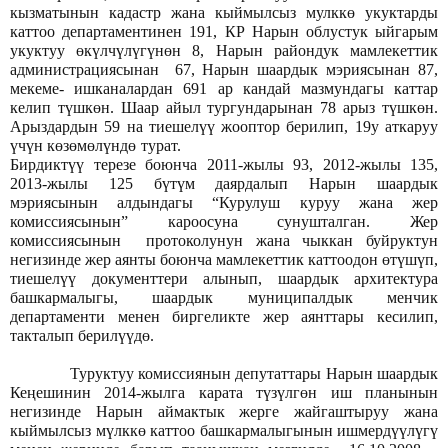
кызматынын кадастр жана кыймылсыз мулккө укуктарды
каттоо департаментинен 191, КР Нарын облустук ыйгарым
укуктуу өкүлчүлүгүнөн 8, Нарын райондук мамлекеттик
администрациясынан 67, Нарын шаардык мэриясынан 87,
мекеме- ишканалардан 691 ар кандай мазмундагы каттар
келип түшкөн. Шаар айыл тургундарынан 78 арыз түшкөн.
Арыздардын 59 на тиешелүү жооптор берилип, 19у аткаруу
үчүн көзөмөлүндө турат.
Бирдиктүү терезе боюнча 2011-жылы 93, 2012-жылы 135,
2013-жылы 125 бүтүм даярдалып Нарын шаардык
мэриясынын алдындагы “Курулуш куруу жана жер
комиссиясынын” кароосуна сунушталган. Жер
комиссиясынын протоколунун жана чыккан буйруктун
негизинде жер аянты боюнча мамлекеттик каттоодон өтүшүп,
тиешелүү документтери алынып, шаардык архитектура
башкармалыгы, шаардык муниципалдык менчик
департаменти менен биргеликте жер аянттары кесилип,
такталып берилүүдө.
Туруктуу комиссиянын депутаттары Нарын шаардык
Кеңешинин 2014-жылга карата түзүлгөн иш планынын
негизинде Нарын аймактык жерге жайгаштыруу жана
кыймылсыз мүлккө каттоо башкармалыгынын ишмердүүлүгү