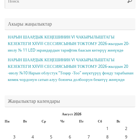
Поис
ис
Акыры жаңылыктар
НАРЫН ШААРДЫК КЕҢЕШИНИН VI ЧАКЫРЫЛЫШТАГЫ
КЕЗЕКТЕГИ ХXVIII СЕССИЯСЫНЫН ТОКТОМУ 2026-жылдын 20-
июлу № 11 LED экрандардын тарифтик баасын көтөрүү жөнүндө
НАРЫН ШААРДЫК КЕҢЕШИНИН VI ЧАКЫРЫЛЫШТАГЫ
КЕЗЕКТЕГИ ХXVIII СЕССИЯСЫНЫН ТОКТОМУ 2026-жылдын 20
-июлу №10 Нарын облустук “Теңир -Тоо” өнүктүрүү фонду тарабынан
көмөк чордонун сатып алуу боюнча долбоорун бекитүү жөнүндө
Жаңылыктар календары
Август 2026
Пн
Вт
Ср
Чт
Пт
Сб
Вс
1
2
3
4
5
6
7
8
9