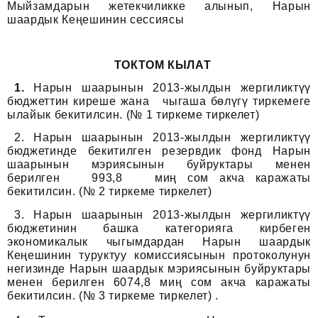
Мыйзамдарын жетекчиликке алынып, Нарын
шаардык Кеңешинин сессиясы
ТОКТОМ КЫЛАТ
1.
Нарын шаарынын 2013-жылдын жергиликтүү
бюджеттин киреше жана чыгаша бөлүгү тиркемеге
ылайык бекитилсин. (№ 1 тиркеме тиркелет)
2. Нарын шаарынын 2013-жылдын жергиликтүү
бюджетинде бекитилген резервдик фонд Нарын
шаарынын мэриясынын буйруктары менен
берилген 993,8 миң сом акча каражаты
бекитилсин. (№ 2 тиркеме тиркелет)
3. Нарын шаарынын 2013-жылдын жергиликтүү
бюджетинин башка категорияга кирбеген
экономикалык чыгымдардан Нарын шаардык
Кеңешинин туруктуу комиссиясынын протоколунун
негизинде Нарын шаардык мэриясынын буйруктары
менен берилген 6074,8 миң сом акча каражаты
бекитилсин. (№ 3 тиркеме тиркелет) .