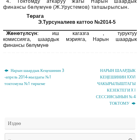
4. Токтомду аткаруу жагы Нарын шаардык
финансы бөлүмүнө (Ж.Урустемов) тапшырылсын.
Төрага
Э.Турсуналиев каттоо №2014-5
Жөнөтүлсүн
: иш кагазга , туруктуу
комиссияга, шаардык мэрияга, Нарын шаардык
финансы бөлүмүнө
Нарын шаардык Кеңешинин 3
НАРЫН ШААРДЫК
-апрель 2014-жылдагы №1
КЕҢЕШИНИН XXVI
токтомуна №1 тиркеме
ЧАКЫРЫЛЫШТАГЫ
КЕЗЕКТЕГИ X I
СЕССИЯСЫНЫН № 4
ТОКТОМУ
Издөө
Чт