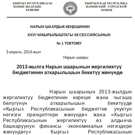
НАРЫН ШААРДЫК КЕҢЕШИНИН
XXVI ЧАКЫРЫЛЫШТАГЫ XII СЕССИЯСЫНЫН
№ 1 ТОКТОМУ
3-апрель 2014-жыл
Нарын шаары
2013-жылга Нарын шаарынын жергиликтүү
бюджетинин аткарылышын бекитүү жөнүндө
Нарын шаарынын 2013-жылдын
жергиликтүү бюджетинин киреше жана чыгаша
бөлүгүнүн аткарылышын бекитүүдө
«Кыргыз Республикасынын бюджеттик укуктун
негизги принциптери жөнүндө» жана «Кыргыз
Республикасынын жергиликтүү өз алдынча
башкаруунун финансы -экономикалык негиздери
жөнүндөгү» Кыргыз Республикасынын