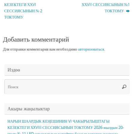
КЕЗЕКТЕГИ ХХVI
ХХVII СЕССИЯСЫНЫН №1
СЕССИЯСЫНЫН № 2
ТОКТОМУ
ТОКТОМУ
Добавить комментарий
Для отправки комментария вам необходимо
авторизоваться
.
Издөө
Чт
Поис
ис
Акыры жаңылыктар
НАРЫН ШААРДЫК КЕҢЕШИНИН VI ЧАКЫРЫЛЫШТАГЫ
КЕЗЕКТЕГИ ХXVIII СЕССИЯСЫНЫН ТОКТОМУ 2026-жылдын 20-
июлу № 11 LED экрандардын тарифтик баасын көтөрүү жөнүндө