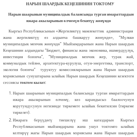
НАРЫН ШААРДЫК КЕ
Ң
ЕШИНИН
ТОКТОМУ
Нарын шаарынын муниципалдык балансында турган имараттардын
ижара акыларынын өлчөмүн бекитүү жөнүндө
Кыргыз Республикасынын «Жергиликтүү мамлекеттик администрация
жана жергиликтүү өз алдынча башкаруу жөнүндө», “Мүлккө
муниципалдык менчик жөнүндө” Мыйзамдарынын жана Нарын шаардык
Кеңешинин алдындагы “Бюджет, финансы жана экономика, ишмердүүлүк,
инвестиция боюнча”, “Муниципалдык менчик жер, турак жай,
коммуналдык тейлөө, архитектура-курулуш, отун-энергетика, транспорт,
экология боюнча” туруктуу комиссияларынын жана Нарын шаардык
мэриясынын сунуштарына ылайык Нарын шаардык Кеңешинин кезектеги
сессиясы
токтом кылат:
Нарын шаарынын муниципалдык балансында турган имараттардын
ижара акыларынын өлчөмү, көз карандысыз баалоочунун
корутундусунун негизинде тиркемеге ылайык бекитилсин (тиркеме
тиркелет).
Ижарага берүүдөгү тиешелүү иш кагаздарын Кыргыз
Республикасынын мыйзамдарына жана ушул токтомго ылайык
келтирүү жагы Нарын шаардык мэриясына жана Нарын шаардык