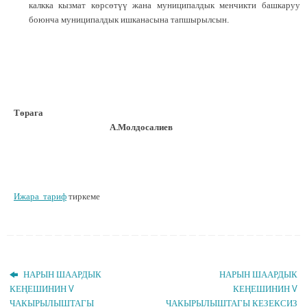
калкка кызмат көрсөтүү жана муниципалдык менчикти башкаруу
боюнча муниципалдык ишканасына тапшырылсын.
Төрага
А.Молдосалиев
Ижара_тариф
тиркеме
НАРЫН ШААРДЫК
НАРЫН ШААРДЫК
КЕҢЕШИНИН V
КЕҢЕШИНИН V
ЧАКЫРЫЛЫШТАГЫ
ЧАКЫРЫЛЫШТАГЫ КЕЗЕКСИЗ