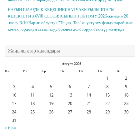
НАРЫН ШААРДЫК КЕҢЕШИНИН VI ЧАКЫРЫЛЫШТАГЫ
КЕЗЕКТЕГИ ХXVIII СЕССИЯСЫНЫН ТОКТОМУ 2026-жылдын 20
-июлу №10 Нарын облустук “Теңир -Тоо” өнүктүрүү фонду тарабынан
көмөк чордонун сатып алуу боюнча долбоорун бекитүү жөнүндө
Жаңылыктар календары
Август 2026
Пн
Вт
Ср
Чт
Пт
Сб
Вс
1
2
3
4
5
6
7
8
9
10
11
12
13
14
15
16
17
18
19
20
21
22
23
24
25
26
27
28
29
30
31
« Июл