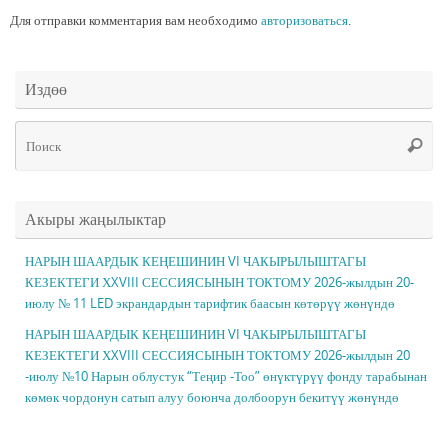
Для отправки комментария вам необходимо
авторизоваться
.
Издөө
Чт
Поис
ис
Акыры жаңылыктар
НАРЫН ШААРДЫК КЕҢЕШИНИН VI ЧАКЫРЫЛЫШТАГЫ
КЕЗЕКТЕГИ ХXVIII СЕССИЯСЫНЫН ТОКТОМУ 2026-жылдын 20-
июлу № 11 LED экрандардын тарифтик баасын көтөрүү жөнүндө
НАРЫН ШААРДЫК КЕҢЕШИНИН VI ЧАКЫРЫЛЫШТАГЫ
КЕЗЕКТЕГИ ХXVIII СЕССИЯСЫНЫН ТОКТОМУ 2026-жылдын 20
-июлу №10 Нарын облустук “Теңир -Тоо” өнүктүрүү фонду тарабынан
көмөк чордонун сатып алуу боюнча долбоорун бекитүү жөнүндө