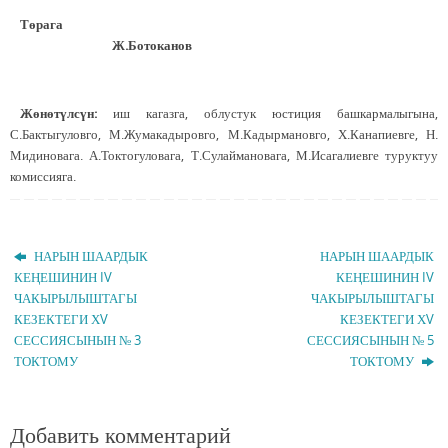
Төрага
Ж.Ботоканов
Жөнөтүлсүн:
иш кагазга, облустук юстиция башкармалыгына,
С.Бактыгуловго, М.Жумакадыровго, М.Кадырмановго, Х.Канапиевге, Н.
Мидиновага. А.Токтогуловага, Т.Сулаймановага, М.Исагалиевге туруктуу
комиссияга.
НАРЫН ШААРДЫК
НАРЫН ШААРДЫК
КЕҢЕШИНИН IV
КЕҢЕШИНИН IV
ЧАКЫРЫЛЫШТАГЫ
ЧАКЫРЫЛЫШТАГЫ
КЕЗЕКТЕГИ ХV
КЕЗЕКТЕГИ ХV
СЕССИЯСЫНЫН № 3
СЕССИЯСЫНЫН № 5
ТОКТОМУ
ТОКТОМУ
Добавить комментарий