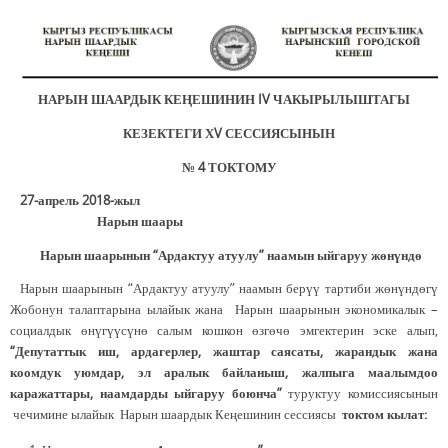
НАРЫН ШААРДЫК КЕҢЕШИНИН
IV
ЧАКЫРЫЛЫШТАГЫ
КЕЗЕКТЕГИ Х
V
СЕССИЯСЫНЫН
№ 4 ТОКТОМУ
27-апрель 2018-жыл
Нарын шаары
Нарын шаарынын “Ардактуу атуулу” наамын ыйгаруу жөнүндө
Нарын шаарынын “Ардактуу атуулу” наамын берүү тартиби жөнүндөгү
Жобонун талаптарына ылайык жана Нарын шаарынын экономикалык –
социалдык өнүгүүсүнө салым кошкон өзгөчө эмгектерин эске алып,
“Депутаттык иш, ардагерлер, жаштар саясаты, жарандык жана
коомдук уюмдар, эл аралык байланыш, жалпыга маалымдоо
каражаттары, наамдарды ыйгаруу боюнча”
туруктуу комиссиясынын
чечимине ылайык Нарын шаардык Кеңешинин сессиясы
токтом кылат: