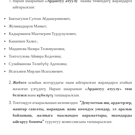
Нарын шаарынын
«Ардактуу атуулу”
наамы төмөндөгү жарандарга
ыйгарылсын:
Бактыгулов Султан Абдыкеримович;
Жумакадыров Мамыт;
Кадырманов Мааткерим Турдукулович;
Канапиев Халил ;
Мидинова Назира Төлөмүшовна;
Токтогулова Аймира Кедеевна;
Сулайманова Төлөбүбү Аденовна;
Исагалиев Мирлан Исагалиевич.
Жобого
ылайык жогорудагы наам ыйгарылган жарандарга атайын
жазалган үлгүдөгү Нарын шаарынын
«Ардактуу атуулу» төш
белгиси
жана
күбөлүгү
тапшырылсын.
Токтомдун аткарылышын көзөмөлдөө
“
Депутаттык иш, ардагерлер,
жаштар саясаты, жарандык жана коомдук уюмдар, эл аралык
байланыш, жалпыга маалымдоо каражаттары, наамдарды
ыйгаруу боюнча
”
туруктуу комиссиясына тапшырылсын.