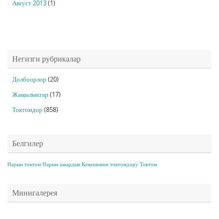
Август 2013
(1)
Негизги рубрикалар
Долбоорлор
(20)
Жаңылыктар
(17)
Токтомдор
(858)
Белгилер
Нарын токтом
Нарын шаардык Кеңешинин токтомдору
Токтом
Минигалерея