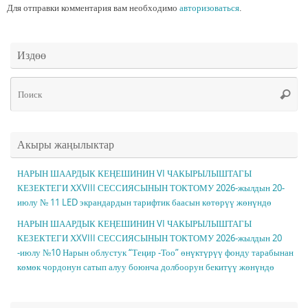
Для отправки комментария вам необходимо
авторизоваться
.
Издөө
Чт
Поис
ис
Акыры жаңылыктар
НАРЫН ШААРДЫК КЕҢЕШИНИН VI ЧАКЫРЫЛЫШТАГЫ
КЕЗЕКТЕГИ ХXVIII СЕССИЯСЫНЫН ТОКТОМУ 2026-жылдын 20-
июлу № 11 LED экрандардын тарифтик баасын көтөрүү жөнүндө
НАРЫН ШААРДЫК КЕҢЕШИНИН VI ЧАКЫРЫЛЫШТАГЫ
КЕЗЕКТЕГИ ХXVIII СЕССИЯСЫНЫН ТОКТОМУ 2026-жылдын 20
-июлу №10 Нарын облустук “Теңир -Тоо” өнүктүрүү фонду тарабынан
көмөк чордонун сатып алуу боюнча долбоорун бекитүү жөнүндө