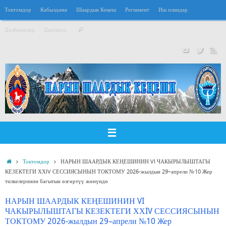
Перейти
Токтомдор
Кабылдама
Шаардык Кеңеш
Регламент
Иш пландар
к
Что
содержимому
Долбоорлор
Даректер
Поиск
искать:
Главная
Токтомдор
НАРЫН ШААРДЫК КЕҢЕШИНИН VI ЧАКЫРЫЛЫШТАГЫ
КЕЗЕКТЕГИ ХХIV СЕССИЯСЫНЫН ТОКТОМУ 2026-жылдын 29–апрели №10 Жер
тилкелеринин багытын өзгөртүү жөнүндө
НАРЫН ШААРДЫК КЕҢЕШИНИН VI
ЧАКЫРЫЛЫШТАГЫ КЕЗЕКТЕГИ ХХIV СЕССИЯСЫНЫН
ТОКТОМУ 2026-жылдын 29–апрели №10 Жер