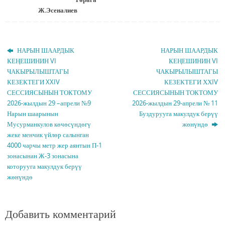
Ж.Эсеналиев
НАРЫН ШААРДЫК
НАРЫН ШААРДЫК
КЕҢЕШИНИН VI
КЕҢЕШИНИН VI
ЧАКЫРЫЛЫШТАГЫ
ЧАКЫРЫЛЫШТАГЫ
КЕЗЕКТЕГИ XXIV
КЕЗЕКТЕГИ ХХIV
СЕССИЯСЫНЫН ТОКТОМУ
СЕССИЯСЫНЫН ТОКТОМУ
2026-жылдын 29 –апрели №9
2026-жылдын 29-апрели № 11
Нарын шаарынын
Буздурууга макулдук берүү
Мусурманкулов көчөсүндөгү
жөнүндө
жеке менчик үйлөр салынган
4000 чарчы метр жер аянтын П-1
зонасынан Ж-3 зонасына
которууга макулдук берүү
жөнүндө
Добавить комментарий