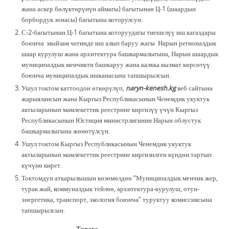
жана аскер бөлүктөрүнүн аймагы) багытынан Ц-1 (шаардын
борбордук зонасы) багытына которулсун.
С-2-багытынан Ц-1 багытына которуудагы тиешелүү иш кагаздары
боюнча мыйзам чегинде иш алып баруу жагы Нарын регионалдык
шаар курулуш жана архитектура башкармалыгына, Нарын шаардык
муниципалдык менчикти башкаруу жана калкка кызмат көрсөтүү
боюнча муниципалдык ишканасына тапшырылсын.
Ушул токтом каттоодон өткөрүлүп,
naryn-kenesh.kg
веб сайтына
жарыялансын жана Кыргыз Республикасынын Ченемдик укуктук
актыларынын мамлекеттик реестрине киргизүү үчүн Кыргыз
Республикасынын Юстиция министрлигинин Нарын облустук
башкармалыгына жөнөтүлсүн.
Ушул токтом Кыргыз Республикасынын Ченемдик укуктук
актыларынын мамлекеттик реестрине киргизилген күндөн тартып
күчүнө кирет.
Токтомдун аткарылышын көзөмөлдөө “Муниципалдык менчик жер,
турак жай, коммуналдык тейлөө, архитектура-курулуш, отун-
энергетика, транспорт, экология боюнча” туруктуу комиссиясына
тапшырылсын.
Төрага