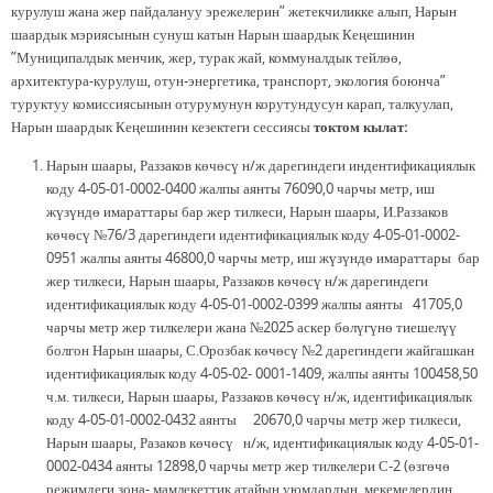
курулуш жана жер пайдалануу эрежелерин” жетекчиликке алып, Нарын
шаардык мэриясынын сунуш катын Нарын шаардык Кеңешинин
”Муниципалдык менчик, жер, турак жай, коммуналдык тейлөө,
архитектура-курулуш, отун-энергетика, транспорт, экология боюнча”
туруктуу комиссиясынын отурумунун корутундусун карап, талкуулап,
Нарын шаардык Кеңешинин кезектеги сессиясы
токтом кылат:
Нарын шаары, Раззаков көчөсү н/ж дарегиндеги индентификациялык
коду 4-05-01-0002-0400 жалпы аянты 76090,0 чарчы метр, иш
жүзүндө имараттары бар жер тилкеси, Нарын шаары, И.Раззаков
көчөсү №76/3 дарегиндеги идентификациялык коду 4-05-01-0002-
0951 жалпы аянты 46800,0 чарчы метр, иш жүзүндө имараттары бар
жер тилкеси, Нарын шаары, Раззаков көчөсү н/ж дарегиндеги
идентификациялык коду 4-05-01-0002-0399 жалпы аянты 41705,0
чарчы метр жер тилкелери жана №2025 аскер бөлүгүнө тиешелүү
болгон Нарын шаары, С.Орозбак көчөсү №2 дарегиндеги жайгашкан
идентификациялык коду 4-05-02- 0001-1409, жалпы аянты 100458,50
ч.м. тилкеси, Нарын шаары, Раззаков көчөсү н/ж, идентификациялык
коду 4-05-01-0002-0432 аянты 20670,0 чарчы метр жер тилкеси,
Нарын шаары, Разаков көчөсү н/ж, идентификациялык коду 4-05-01-
0002-0434 аянты 12898,0 чарчы метр жер тилкелери С-2 (өзгөчө
режимдеги зона- мамлекеттик атайын уюмдардын, мекемелердин