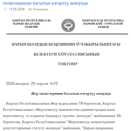
тилкелеринин багытын өзгөртүү жөнүндө
13.05.2026
Токтомдор
НАРЫН ШААРДЫК КЕҢЕШИНИН V
I
ЧАКЫРЫЛЫШТАГЫ
КЕЗЕКТЕГИ ХХI
V
СЕССИЯСЫНЫН
ТОКТОМУ
2026-жылдын 29–апрели №10
Жер тилкелеринин багытын өзгөртүү жөнүндө
Кыргыз Республикасынын Жер кодексинин 18-беренесин, Кыргыз
Республикасынын «Жергиликтүү мамлекеттик администрация жана
жергиликтүү өз алдынча башкаруу органы жөнүндө” мыйзамынын 34-
беренесин, Кыргыз Республикасынын “Жергиликтүү кеңештеринин
депутаттарынын статусу жөнүндө” мыйзамын, “Нарын шаарынын