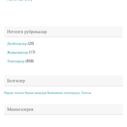
Негизги рубрикалар
Долбоорлор
(20)
Жаңылыктар
(17)
Токтомдор
(858)
Белгилер
Нарын токтом
Нарын шаардык Кеңешинин токтомдору
Токтом
Минигалерея