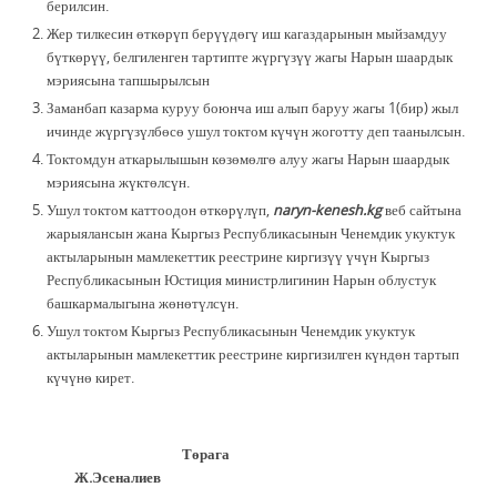
берилсин.
Жер тилкесин өткөрүп берүүдөгү иш кагаздарынын мыйзамдуу
бүткөрүү, белгиленген тартипте жүргүзүү жагы Нарын шаардык
мэриясына тапшырылсын
Заманбап казарма куруу боюнча иш алып баруу жагы 1(бир) жыл
ичинде жүргүзүлбөсө ушул токтом күчүн жоготту деп таанылсын.
Токтомдун аткарылышын көзөмөлгө алуу жагы Нарын шаардык
мэриясына жүктөлсүн.
Ушул токтом каттоодон өткөрүлүп,
naryn-kenesh.kg
веб сайтына
жарыялансын жана Кыргыз Республикасынын Ченемдик укуктук
актыларынын мамлекеттик реестрине киргизүү үчүн Кыргыз
Республикасынын Юстиция министрлигинин Нарын облустук
башкармалыгына жөнөтүлсүн.
Ушул токтом Кыргыз Республикасынын Ченемдик укуктук
актыларынын мамлекеттик реестрине киргизилген күндөн тартып
күчүнө кирет.
Төрага
Ж.Эсеналиев