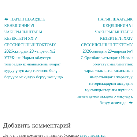
НАРЫН ШААРДЫК
НАРЫН ШААРДЫК
КЕҢЕШИНИН VI
КЕҢЕШИНИН VI
ЧАКЫРЫЛЫШТАГЫ
ЧАКЫРЫЛЫШТАГЫ
КЕЗЕКТЕГИ ХХIV
КЕЗЕКТЕГИ ХХIV
СЕССИЯСЫНЫН ТОКТОМУ
СЕССИЯСЫНЫН ТОКТОМУ
2026-жылдын 29 –апрели №2
2026-жылдын 29–апрели №4
УТРКнын Нарын облустук
С.Орозбаков атындагы Нарын
телерадио компаниясына имарат
облустук маалыматтык
куруу үчүн жер тилкесин бөлүп
тармактык китепканасынын
берүүгө макулдук берүү жөнүндө
имаратындагы жарактуу
материалдарын шаардын
муктаждыктарына жумшоо
менен демонтаждоого макулдук
берүү жөнүндө
Добавить комментарий
Для отправки комментария вам необходимо
авторизоваться
.