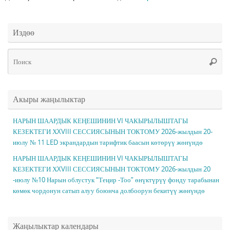
Издөө
Чт
Поис
ис
Акыры жаңылыктар
НАРЫН ШААРДЫК КЕҢЕШИНИН VI ЧАКЫРЫЛЫШТАГЫ
КЕЗЕКТЕГИ ХXVIII СЕССИЯСЫНЫН ТОКТОМУ 2026-жылдын 20-
июлу № 11 LED экрандардын тарифтик баасын көтөрүү жөнүндө
НАРЫН ШААРДЫК КЕҢЕШИНИН VI ЧАКЫРЫЛЫШТАГЫ
КЕЗЕКТЕГИ ХXVIII СЕССИЯСЫНЫН ТОКТОМУ 2026-жылдын 20
-июлу №10 Нарын облустук “Теңир -Тоо” өнүктүрүү фонду тарабынан
көмөк чордонун сатып алуу боюнча долбоорун бекитүү жөнүндө
Жаңылыктар календары