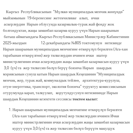
Кыргыз Республикасынын “Мүлккө муниципалдык менчик жөнүндө”
мыйзамынын 19-беренесине жетекчиликке алып, ички
аскерлердин Нарын облусунда казармалык-турак жай фонду жок
болгондуктан, жаңы заманбап казарма куруу үчүн Нарын шаарынын
батыш аймагындагы Кыргыз Республикасынын Министрлер Кабинетинин
2025-жылдын 12-декабрындагы №805 токтомунун негизинде
Нарын шаарынын муниципалдык менчигине өткөрүлүп берилген (Ага-хан
тарабынан өткөрүлгөн) жер тилкелердин ичинен ички иштер
министрлигинин ички аскерлердин жаңы заманбап казармасын куруу үчүн
3,0 (үч) га жер тилкесин бөлүп берүү боюнча Нарын шаардык
мэриясынын сунуш катын Нарын шаардык Кеңешинин ”Муниципалдык
менчик, жер, турак жай, коммуналдык тейлөө, архитектура-курулуш,
отун-энергетика, транспорт, экология боюнча” туруктуу комиссиясынын
отурумунда карап, талкуулап, корутундусунун негизининде Нарын
шаардык Кеңешинин кезектеги сессиясы
токтом кылат:
Нарын шаарынын муниципалдык менчигине өткөрүлүп берилген
(Ага-хан тарабынан өткөрүлгөн) жер тилкелердин ичинен Ички
иштер министрлигинин ички аскерлердин жаңы заманбап казармасын
куруу үчүн 3,0 (үч) га жер тилкесин бөлүп берүүгө макулдук