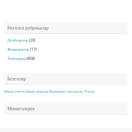
Негизги рубрикалар
Долбоорлор
(20)
Жаңылыктар
(17)
Токтомдор
(858)
Белгилер
Нарын токтом
Нарын шаардык Кеңешинин токтомдору
Токтом
Минигалерея