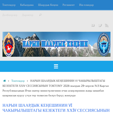
Перейти
Токтомдор
Кабылдама
Шаардык Кеңеш
Регламент
Иш пландар
к
Что
содержимому
Долбоорлор
Даректер
Поиск
искать:
Главная
Токтомдор
НАРЫН ШААРДЫК КЕҢЕШИНИН VI ЧАКЫРЫЛЫШТАГЫ
КЕЗЕКТЕГИ ХХIV СЕССИЯСЫНЫН ТОКТОМУ 2026-жылдын 29–апрели №3 Кыргыз
Республикасынын Ички иштер министрлигинин ички аскерлеринин жаңы заманбап
казармасын куруу үчүн тер тилкесин бөлүп берүү жөнүндө
НАРЫН ШААРДЫК КЕҢЕШИНИН VI
ЧАКЫРЫЛЫШТАГЫ КЕЗЕКТЕГИ ХХIV СЕССИЯСЫНЫН