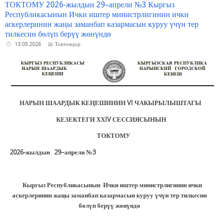
ТОКТОМУ 2026-жылдын 29–апрели №3 Кыргыз
Республикасынын Ички иштер министрлигинин ички
аскерлеринин жаңы заманбап казармасын куруу үчүн тер
тилкесин бөлүп берүү жөнүндө
13.05.2026
Токтомдор
НАРЫН ШААРДЫК КЕҢЕШИНИН V
I
ЧАКЫРЫЛЫШТАГЫ
КЕЗЕКТЕГИ ХХ
IV
СЕССИЯСЫНЫН
ТОКТОМУ
2026-жылдын
29
–апрели
№
3
Кыргыз Республикасынын Ички иштер министрлигинин ички
аскерлеринин жаңы заманбап казармасын куруу үчүн тер тилкесин
бөлүп берүү жөнүндө