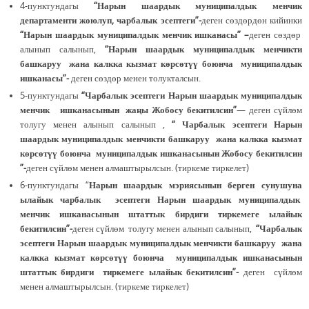
4-пунктундагы
“
Нарын шаардык муниципалдык менчик
департаменти жоюлуп, чарбалык эсептеги”-
деген сөздөрдөн кийинки
“Нарын шаардык муниципалдык менчик ишканасы” –
деген сөздөр
алынып салынып,
“Нарын шаардык муниципалдык менчикти
башкаруу жана калкка кызмат көрсөтүү боюнча муниципалдык
ишканасы”-
деген сөздөр менен толукталсын.
5-пунктундагы
“Чарбалык эсептеги Нарын шаардык муниципалдык
менчик ишканасынын жаңы Жобосу бекитилсин”
— деген сүйлөм
толугу менен алынып салынып ,
“ Чарбалык эсептеги Нарын
шаардык муниципалдык менчикти башкаруу жана калкка кызмат
көрсөтүү боюнча муниципалдык ишканасынын Жобосу бекитилсин
”-
деген сүйлөм менен алмаштырылсын. (тиркеме тиркелет)
6-пунктундагы “
Нарын шаардык мэриясынын берген сунушуна
ылайык чарбалык эсептеги Нарын шаардык муниципалдык
менчик ишканасынын штаттык бирдиги тиркемеге ылайык
бекитилсин”-
деген сүйлөм толугу менен алынып салынып,
“Чарбалык
эсептеги Нарын шаардык муниципалдык менчикти башкаруу жана
калкка кызмат көрсөтүү боюнча муниципалдык ишканасынын
штаттык бирдиги тиркемеге ылайык бекитилсин”-
деген сүйлөм
менен алмаштырылсын. (тиркеме тиркелет)