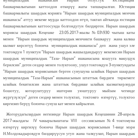
муниципалдык ишканасын Нарын облустук юстицияция
башкармалыгынан каттоодон өткөрүү жагы тапшырылган. Юстиция
башкармалыгы шаардык мэрияга “Нарын шаардык муниципалдык менчик
ишканасы” аттуу мекеме мурда каттоодон өтүп, тактап айтканда юстиция
башкармалыгынын каттоосунда болгондугун билдирген. Нарын шаардык
мэриясы шаардык Кеңешке 23.05.2017-жылы №03\930 чыгыш каты
менен “Нарын шаардык муниципалдык менчикти башкаруу жана калкка
кызмат көрсөтүү боюнча муниципалдык ишканасы” деп жана ушул эле
токтомдун 1 пунктун “Нарын шаардык жашылдандыруу мекемесин Нарын
шаардык муниципалдык “Таза- Нарын” ишканасына кошууга макулдук
берилсин” деген сөздөр менен толуктоону, ушул токтомдун 3-пунктундагы
“Нарын шаардык мэриясынын берген сунушуна ылайык Нарын шаардык
муниципалдык “Таза-Нарын” ишканасынын штаттык бирдиги тиркемеге
ылайык бекитилсин жана штаттык бирдикке ылайык кызматкерлерди
бошотуу, которуштуруу иштерин уюштуруу мыйзам чегинде
жүргүзүлсүн” деген сөздөр менен толуктап, токтомго өзгөртүү, толуктоо
киргизип берүү боюнча сунуш кат менен кайрылган.
Жогорудагылардын негизинде Нарын шаардык Кеңешинин 28-апрель
2017-жылдагы IV чакырылыштагы VIII сессиясынын №4 токтомуна
өзгөртүү киргизүү боюнча Нарын шаардык мэриясынын 1-вице мэри
Н.Молдокадыровдун билдирүүсун угуп жана талкуулап, Нарын шаардык