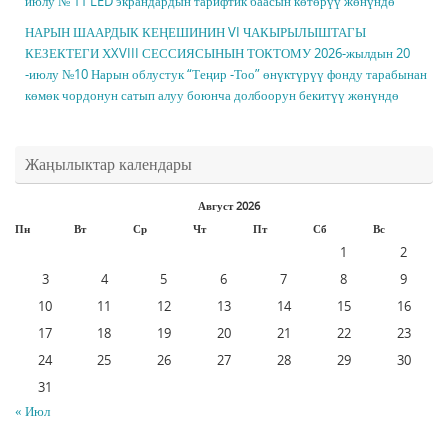
июлу № 11 LED экрандардын тарифтик баасын көтөрүү жөнүндө
НАРЫН ШААРДЫК КЕҢЕШИНИН VI ЧАКЫРЫЛЫШТАГЫ
КЕЗЕКТЕГИ ХXVIII СЕССИЯСЫНЫН ТОКТОМУ 2026-жылдын 20
-июлу №10 Нарын облустук “Теңир -Тоо” өнүктүрүү фонду тарабынан
көмөк чордонун сатып алуу боюнча долбоорун бекитүү жөнүндө
Жаңылыктар календары
Август 2026
Пн
Вт
Ср
Чт
Пт
Сб
Вс
1
2
3
4
5
6
7
8
9
10
11
12
13
14
15
16
17
18
19
20
21
22
23
24
25
26
27
28
29
30
31
« Июл