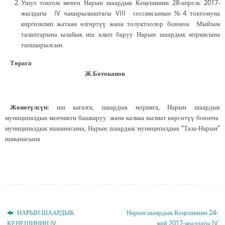
Ушул токтом менен Нарын шаардык Кеңешинин 28-апрель 2017-
жылдагы IV чакырылыштагы VIII сессиясынын №4 токтомуна
киргизилип жаткан өзгөртүү жана толуктоолор боюнча Мыйзам
талаптарына ылайык иш алып баруу Нарын шаардык мэриясына
тапшырылсын.
Төрага
Ж.Ботоканов
Жөнөтүлсүн:
иш кагазга, шаардык мэрияга, Нарын шаардык
муниципалдык менчикти башкаруу жана калкка кызмат көрсөтүү боюнча
муниципалдык ишканасына, Нарын шаардык муниципалдык “Таза-Нарын”
ишканасына
НАРЫН ШААРДЫК
Нарын шаардык Кеңешинин 24-
КЕҢЕШИНИН IV
май 2017-жылдагы IV