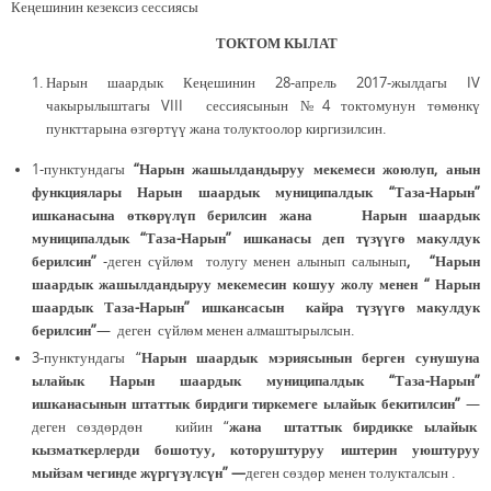
Кеңешинин кезексиз сессиясы
ТОКТОМ КЫЛАТ
Нарын шаардык Кеңешинин 28-апрель 2017-жылдагы IV
чакырылыштагы VIII сессиясынын №4 токтомунун төмөнкү
пункттарына өзгөртүү жана толуктоолор киргизилсин.
1-пунктундагы
“
Нарын жашылдандыруу мекемеси жоюлуп, анын
функциялары Нарын шаардык муниципалдык “Таза-Нарын”
ишканасына өткөрүлүп берилсин жана Нарын шаардык
муниципалдык “Таза-Нарын” ишканасы деп түзүүгө макулдук
берилсин”
-деген сүйлөм толугу менен алынып салынып
, “Нарын
шаардык жашылдандыруу мекемесин кошуу жолу менен “ Нарын
шаардык Таза-Нарын” ишкансасын кайра түзүүгө макулдук
берилсин”
— деген сүйлөм менен алмаштырылсын.
3-пунктундагы “
Нарын шаардык мэриясынын берген сунушуна
ылайык Нарын шаардык муниципалдык “Таза-Нарын”
ишканасынын штаттык бирдиги тиркемеге ылайык бекитилсин”
—
деген сөздөрдөн кийин “
жана штаттык бирдикке ылайык
кызматкерлерди бошотуу, которуштуруу иштерин уюштуруу
мыйзам чегинде жүргүзүлсүн” —
деген сөздөр менен толукталсын .