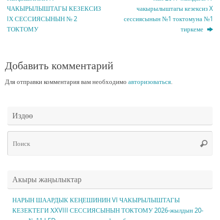
ЧАКЫРЫЛЫШТАГЫ КЕЗЕКСИЗ
чакырылыштагы кезексиз X
IХ СЕССИЯСЫНЫН № 2
сессиясынын №1 токтомуна №1
ТОКТОМУ
тиркеме
Добавить комментарий
Для отправки комментария вам необходимо
авторизоваться
.
Издөө
Чт
Поис
ис
Акыры жаңылыктар
НАРЫН ШААРДЫК КЕҢЕШИНИН VI ЧАКЫРЫЛЫШТАГЫ
КЕЗЕКТЕГИ ХXVIII СЕССИЯСЫНЫН ТОКТОМУ 2026-жылдын 20-