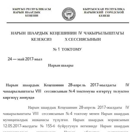
НАРЫН ШААРДЫК КЕҢЕШИНИН IV ЧАКЫРЫЛЫШТАГЫ
КЕЗЕКСИЗ Х СЕССИЯСЫНЫН
№ 1 ТОКТОМУ
24 — май 2017-жыл
Нарын шаары
Нарын шаардык Кеңешинин 28-апрель 2017-жылдагы IV
чакырылыштагы VIII сессиясынын №4 токтомуна өзгөртүү толуктоо
киргизүү жөнүндө
Нарын шаардык Кеңешинин 28-апрель 2017-жылдагы IV
чакырылыштагы VIII сессиясынын №4 токтому менен Нарын шаардык
муниципалдык ишканасы түзүлгөн. Нарын шаардык мэриясынын
12.05.2017-жылдагы №155-б буйругунун негизинде Нарын шаардык