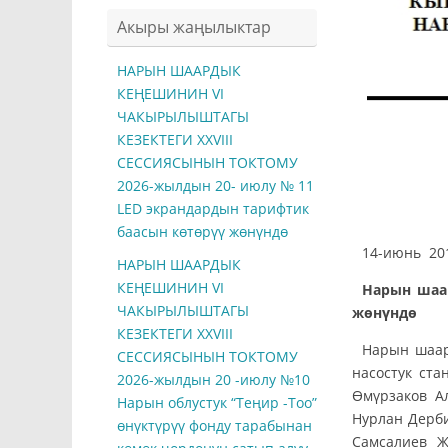
Акыры жаңылыктар
НАРЫН ШААРДЫК
КЕҢЕШИНИН VI
ЧАКЫРЫЛЫШТАГЫ
КЕЗЕКТЕГИ ХXVIII
СЕССИЯСЫНЫН ТОКТОМУ
2026-жылдын 20- июлу № 11
LED экрандардын тарифтик
баасын көтөрүү жөнүндө
14-
НАРЫН ШААРДЫК
КЕҢЕШИНИН VI
Нарын шаа
ЧАКЫРЫЛЫШТАГЫ
жөнүндө
КЕЗЕКТЕГИ ХXVIII
Нарын шаар
СЕССИЯСЫНЫН ТОКТОМУ
насостук ст
2026-жылдын 20 -июлу №10
Өмүрзаков А
Нарын облустук “Теңир -Тоо”
Нурлан Дерби
өнүктүрүү фонду тарабынан
Самсалиев Ж