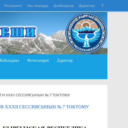
Что
Регламент
Иш пландар
Долбоорлор
Даректер
Поиск
искать:
Кабылдама
Фотогалерея
Даректер
И XXXII СЕССИЯСЫНЫН № 7 ТОКТОМУ
 XXXII СЕССИЯСЫНЫН № 7 ТОКТОМУ