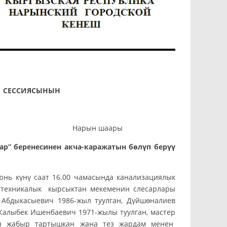
ЕШИНИН
I СЕССИЯСЫНЫН
рын шаары
” беренесинен акча-каражатын бөлүп берүү
нь күнү саат 16.00 чамасында канализациялык
үз техникалык кырсыктан мекеменин слесарлары
 Абдыкасыевич 1986-жыл туулган, Дүйшөналиев
 Калыбек Ишенбаевич 1971-жылы туулган, мастер
тан жабыр тартышкан жана тез жардам менен