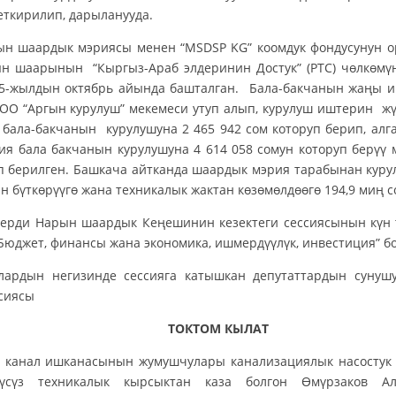
еткирилип, дарыланууда.
дык мэриясы менен “MSDSP KG” коомдук фондусунун орто
н шаарынын “Кыргыз-Араб элдеринин Достук” (РТС) чөлкөмү
15-жылдын октябрь айында башталган. Бала-бакчанын жаңы и
ОО “Аргын курулуш” мекемеси утуп алып, курулуш иштерин жү
 бала-бакчанын курулушуна 2 465 942 сом которуп берип, алг
я бала бакчанын курулушуна 4 614 058 сомун которуп берүү 
п берилген. Башкача айтканда шаардык мэрия тарабынан курул
н бүткөрүүгө жана техникалык жактан көзөмөлдөөгө 194,9 миң 
лерди Нарын шаардык Кеңешинин кезектеги сессиясынын күн 
Бюджет, финансы жана экономика, ишмердүүлүк, инвестиция” б
лардын негизинде сессияга катышкан депутаттардын сунуш
ссиясы
КТОМ КЫЛАТ
у канал ишканасынын жумушчулары канализациялык насостук 
үүсүз техникалык кырсыктан каза болгон Өмүрзаков Ал