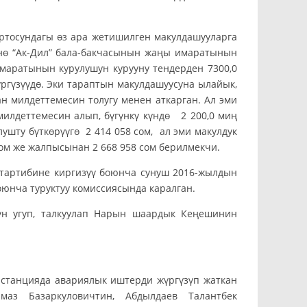
сундагы өз ара жетишилген макулдашууларга
нө “Ак-Дил” бала-бакчасынын жаңы имаратынын
маратынын курулушун курууну тендерден 7300,0
ргүзүүдө. Эки тараптын макулдашуусуна ылайык,
ан милдеттемесин толугу менен аткарган. Ал эми
милдеттемесин алып, бүгүнкү күндө 2 200,0 миң
ушту бүткөрүүгө 2 414 058 сом, ал эми макулдук
сом же жалпысынан 2 668 958 сом берилмекчи.
тартибине киргизүү боюнча сунуш 2016-жылдын
оюнча туруктуу комиссиясында каралган.
ун угуп, талкуулап Нарын шаардык Кеңешинин
станцияда авариялык иштерди жүргүзүп жаткан
маз Базаркуловичтин, Абдылдаев Талантбек