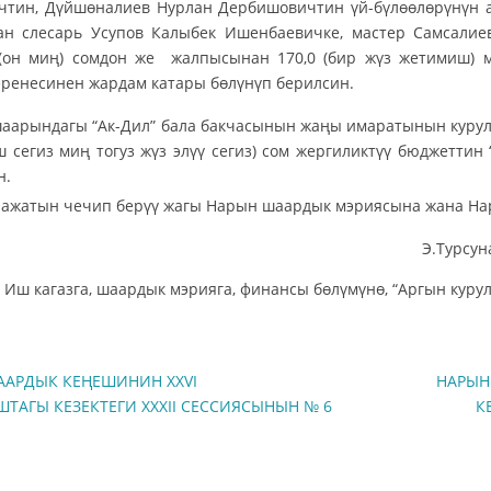
чтин, Дүйшөналиев Нурлан Дербишовичтин үй-бүлөөлөрүнүн а
ан слесарь Усупов Калыбек Ишенбаевичке, мастер Самсалие
 (он миң) сомдон же жалпысынан 170,0 (бир жүз жетимиш) 
ренесинен жардам катары бөлүнүп берилсин.
аарындагы “Ак-Дил” бала бакчасынын жаңы имаратынын курулуш
 сегиз миң тогуз жүз элүү сегиз) сом жергиликтүү бюджетти
н.
ражатын чечип берүү жагы Нарын шаардык мэриясына жана Н
ага Э.Турсунали
 Иш кагазга, шаардык мэрияга, финансы бөлүмүнө, “Аргын куру
АРДЫК КЕҢЕШИНИН XXVI
НАРЫН
АГЫ КЕЗЕКТЕГИ XXXII СЕССИЯСЫНЫН № 6
К