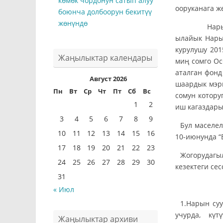
көмөк чордонун сатып алуу
ооруканага ж
боюнча долбоорун бекитүү
жөнүндө
Нарын шаар
ылайык Нары
курулушу 20
Жаңылыктар календары
миң сомго Ос
аталган фонд
Август 2026
шаардык мэри
Пн
Вт
Ср
Чт
Пт
Сб
Вс
сомун котору
1
2
иш кагаздары
3
4
5
6
7
8
9
Бул маселе
10
11
12
13
14
15
16
10-июнунда “
17
18
19
20
21
22
23
Жогорудагы
24
25
26
27
28
29
30
кезектеги се
31
ТО
« Июл
1.Нарын су
учурда, күт
Жаңылыктар архиви