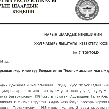
НАРЫН ШААРДЫК КЕҢ
XXVI ЧАКЫРЫЛЫШТАГЫ КЕЗЕКТЕГИ XXXI
№ 7 ТОКТОМУ
июнь 2016-жыл На
рынын жергиликтүү бюджетинин “Экономикалык чыгымдар
дык суу-канал ишканасыннын 5 жумушчусу 2016-жылдын 9-ию
анцияда авариялык иштерин жүргүзүп жаткан учурда, күтүүс
лмаз Базаркулович 1987-жылы туулган, Абдылдаев Талантбек
шович 1975-жылы туулган, 3 адам каза болуп, слесарь Усупов
ыргал Турдакунович 1985-жылы туулган, 2 адам кырсык