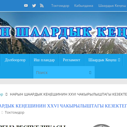
Токтомдор
Кабылдама
Шаардык Кеңеш
Долбоорлор
Иш пландар
Регламент
Шаардык Кеңеш
Что искать:
Поиск
ор
НАРЫН ШААРДЫК КЕҢЕШИНИН XXVI ЧАКЫРЫЛЫШТАГЫ КЕЗЕКТЕГ
РДЫК КЕҢЕШИНИН XXVI ЧАКЫРЫЛЫШТАГЫ КЕЗЕКТЕГИ
Токтомдор