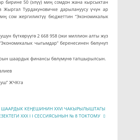
р бирине 50 (элүү) миң сомдон жана кырсыктан
в Жыргал Турдакуновичке дарылануусу үчүн ар
миң сом жергиликтүү бюджеттин “Экономикалык
ун бүткөрүүгө 2 668 958 (эки миллион алты жүз
н “Экономикалык чыгымдар” беренесинен бөлүнүп
арын шаардык финансы бөлүмүнө тапшырылсын.
ев
луш” ЖЧКга
 ШААРДЫК КЕҢЕШИНИН XXVI ЧАКЫРЫЛЫШТАГЫ
ЕЗЕКТЕГИ XXX I I СЕССИЯСЫНЫН № 8 ТОКТОМУ