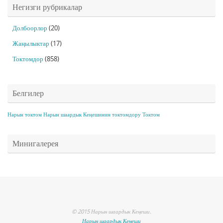
Негизги рубрикалар
Долбоорлор
(20)
Жаңылыктар
(17)
Токтомдор
(858)
Белгилер
Нарын токтом
Нарын шаардык Кеңешинин токтомдору
Токтом
Минигалерея
© 2015 Нарын шаардык Кеңеши.
Нарын шаардык Кеңеши