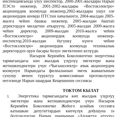
инспекциясында улуу инспектор, 2000-2001-жылдары Нарын
ПЭСте инженер, 2001-2002-жылдары «Востокэлектро»
акционердик коомунда инженер,2002-жылдары ушул эле
акционердик коомдо ПТСтин начальниги, 2004-жылдан 2005-
жылга чейин башкы инженер, 2005-жылдан баштап
дтректордун милдетин аткаруучу, 2005-жылдан 2009-жылга
чейин директор, 2009-жылдан 2010-жылга чейин
«Востокэлектро» акционердик коомунда инженер-
инспектор,2010-жылдан бүгүнкү күнгө чейин
«Востокэлектро» акционердик коомунда техникалык
директордун орун басары болуп эмгектенип келүүдө.
Насыров Керимбек Боколовичтин энергетика
тармагындагы көп жылдык үзүрлүү эмгектери жана
жетишкендиктери үчүн «Чыгышэлектр» ачык акционердик
коомунун Нарындагы филиалынын эмгек жамаатынын
сунушу менен туруктуу комиссиянын протоколунун
негизинде Нарын шаардык Кещешинин сессиясы
ТОКТОМ КЫЛАТ
Энергетика тармагындагы көп жылдык үзүрлүү
эмгектери жана жетишкендиктери үчүн Насыров
Керимбек Боколовичке Жобого ылайык сессияга
катышкан депутаттардын көпчүлүк добушуна ээ
болгондуктан Нарын шаарынын «Ардактуу атуулу»