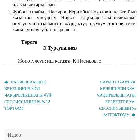
наамы ыйгарылсын.
Жобого ылайык Насыров Керимбек Боколовичке атайын
жазалган үлгүдөгү Нарын социалдык-экономикалык
өнүгүшүнө шаарынын «Ардактуу атуулу» төш белгиси
жана күбөлүгү тапшырылсын.
Төрага
Э.Турсуналиев
Жөнөтүлсүн: иш кагазга, К.Насыровго.
НАРЫН ШААРДЫК
НАРЫН ШААРДЫК
КЕҢЕШИНИН XXVI
КЕҢЕШИНИН XXVI
ЧАКЫРЫЛЫШТАГЫ XVIII
ЧАКЫРЫЛЫШТАГЫ
СЕССИЯСЫНЫН № 6/12
КЕЗЕКТЕГИ XVI
ТОКТОМУ
СЕССИЯСЫНЫН №
6/1ТОКТОМУ
Издөө