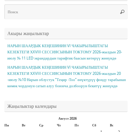
Чт
Поис
ис
Акыры жаңылыктар
НАРЫН ШААРДЫК КЕҢЕШИНИН VI ЧАКЫРЫЛЫШТАГЫ
КЕЗЕКТЕГИ ХXVIII СЕССИЯСЫНЫН ТОКТОМУ 2026-жылдын 20-
июлу № 11 LED экрандардын тарифтик баасын көтөрүү жөнүндө
НАРЫН ШААРДЫК КЕҢЕШИНИН VI ЧАКЫРЫЛЫШТАГЫ
КЕЗЕКТЕГИ ХXVIII СЕССИЯСЫНЫН ТОКТОМУ 2026-жылдын 20
-июлу №10 Нарын облустук “Теңир -Тоо” өнүктүрүү фонду тарабынан
көмөк чордонун сатып алуу боюнча долбоорун бекитүү жөнүндө
Жаңылыктар календары
Август 2026
Пн
Вт
Ср
Чт
Пт
Сб
Вс