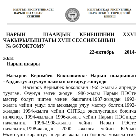
НАРЫН ШААРДЫК КЕҢЕШИНИН XXVI
ЧАКЫРЫЛЫШТАГЫ XVIII СЕССИЯСЫНЫН
№ 6/6ТОКТОМУ
22-октябрь 2014-
жыл
Нарын шаары
Насыров Керимбек Боколовичке Нарын шаарынын
«Ардактуу атуулу» наамын ыйгаруу жөнүндө
Насыров Керимбек Боколович 1965-жылы 2-апрелде
туулган. Өзүнүн эмгек жолун 1986-жылы Нарын ПЭСте
мастер болуп иштөө менен баштаган.1987-жылдан 1992-
жылга чейин ушул эле мекемеде улуу мастер болгон.1992-
жылдан 1994-жылга чейин СНТБда эксплуатация боюнча
инженер, 1994-жылдан 1996-жылга чейин Нарын ПЭСинде
начальник, 1996-1998-жылга чейин Нарын РЭСте
начальник,1998-жылдан 2000 –жылга чейин КРнын
Өкмөтүнө караштуу энергия жана газ боюнча мамлекеттик